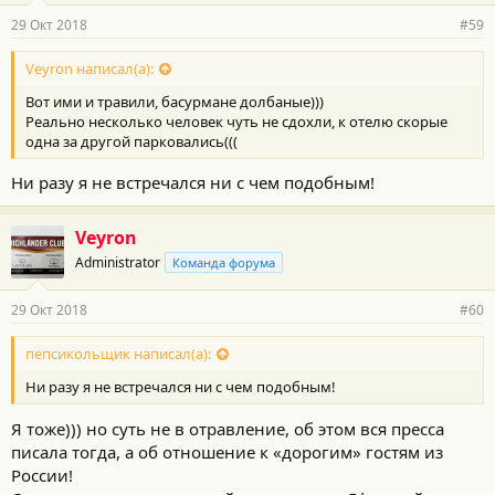
29 Окт 2018
#59
Veyron написал(а):
Вот ими и травили, басурмане долбаные)))
Реально несколько человек чуть не сдохли, к отелю скорые
одна за другой парковались(((
Ни разу я не встречался ни с чем подобным!
Veyron
Administrator
Команда форума
29 Окт 2018
#60
пепсикольщик написал(а):
Ни разу я не встречался ни с чем подобным!
Я тоже))) но суть не в отравление, об этом вся пресса
писала тогда, а об отношение к «дорогим» гостям из
России!