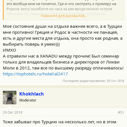
это вообще мне не понятно. Где и что смотреть к примеру на
Родосе, могу ошибатся но часа за два вроде можно остров
объехать по периметру, ну на крест залезть, развалины
Нажмите для раскрытия...
Линдоса опять в гору, 300 ступеней опять гора, сгонять на
парссаниси поглядеть, пару храмов, никакой аквариум, сам
Мое состояние души на отдыхе важнее всего, а в Турции
Родос город, на это два дня с головой ну три, да и не люблю я
мне противно! Греция и Родос в частности не панацея,
эти развалины рассматривать, дальше весь отдых сидишь в
есть и другие места для отдыха, она просто как родная, а
отеле и очень хочется чтоб он соответствовал своим *.
выбирать поверь я умею)))
ИМХО
А отравили нас в XANADU между прочим! Был семинар
только для владельцев бизнеса и директоров от Ликви
Моли в 2012, там все по высшему разряду оплачивалось!
https://tophotels.ru/hotel/al2417
Последнее редактирование:
29 Окт 2018
Khokhlach
Moderator
29 Окт 2018
#51
Тоже забывал про Турцию на несколько лет, но в этом