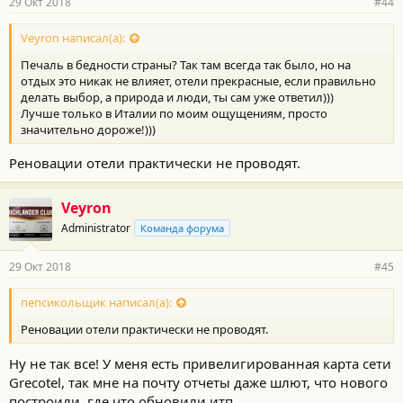
29 Окт 2018
#44
Veyron написал(а):
Печаль в бедности страны? Так там всегда так было, но на
отдых это никак не влияет, отели прекрасные, если правильно
делать выбор, а природа и люди, ты сам уже ответил)))
Лучше только в Италии по моим ощущениям, просто
значительно дороже!)))
Реновации отели практически не проводят.
Veyron
Administrator
Команда форума
29 Окт 2018
#45
пепсикольщик написал(а):
Реновации отели практически не проводят.
Ну не так все! У меня есть привелигированная карта сети
Grecotel, так мне на почту отчеты даже шлют, что нового
построили, где что обновили итп