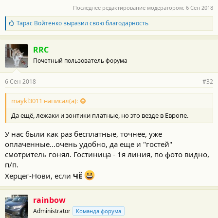
Последнее редактирование модератором:
6 Сен 2018
Б
Тарас Войтенко
выразил свою благодарность
л
а
г
RRC
о
Почетный пользователь форума
д
а
р
6 Сен 2018
#32
н
о
с
maykl3011 написал(а):
т
Да ещё, лежаки и зонтики платные, но это везде в Европе.
и
:
У нас были как раз бесплатные, точнее, уже
оплаченные...очень удобно, да еще и "гостей"
смотритель гонял. Гостиница - 1я линия, по фото видно,
п/п.
Херцег-Нови, если
ЧЁ
rainbow
Administrator
Команда форума