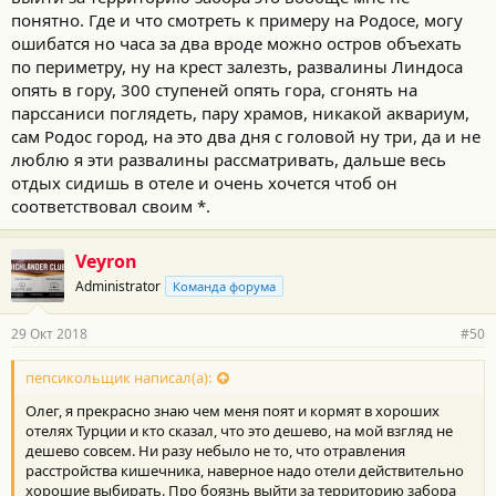
понятно. Где и что смотреть к примеру на Родосе, могу
ошибатся но часа за два вроде можно остров объехать
по периметру, ну на крест залезть, развалины Линдоса
опять в гору, 300 ступеней опять гора, сгонять на
парссаниси поглядеть, пару храмов, никакой аквариум,
сам Родос город, на это два дня с головой ну три, да и не
люблю я эти развалины рассматривать, дальше весь
отдых сидишь в отеле и очень хочется чтоб он
соответствовал своим *.
Veyron
Administrator
Команда форума
29 Окт 2018
#50
пепсикольщик написал(а):
Олег, я прекрасно знаю чем меня поят и кормят в хороших
отелях Турции и кто сказал, что это дешево, на мой взгляд не
дешево совсем. Ни разу небыло не то, что отравления
расстройства кишечника, наверное надо отели действительно
хорошие выбирать. Про боязнь выйти за территорию забора