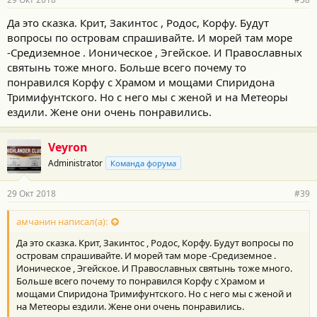
н
о
Да это сказка. Крит, Закинтос , Родос, Корфу. Будут
с
вопросы по островам спрашивайте. И морей там море
т
и
-Средиземное . Ионическое , Эгейское. И Православных
:
святынь тоже много. Больше всего почему то
понравился Корфу с Храмом и мощами Спиридона
Тримифунтского. Но с него мы с женой и на Метеоры
ездили. Жене они очень понравились.
Veyron
Administrator
Команда форума
29 Окт 2018
#39
амчанин написал(а):
Да это сказка. Крит, Закинтос , Родос, Корфу. Будут вопросы по
островам спрашивайте. И морей там море -Средиземное .
Ионическое , Эгейское. И Православных святынь тоже много.
Больше всего почему то понравился Корфу с Храмом и
мощами Спиридона Тримифунтского. Но с него мы с женой и
на Метеоры ездили. Жене они очень понравились.