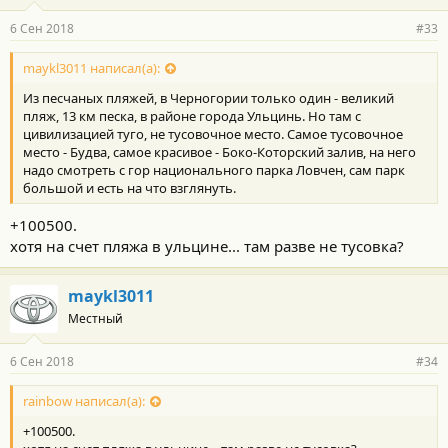
6 Сен 2018
#33
maykl3011 написал(а):
Из песчаных пляжей, в Черногории только один - великий
пляж, 13 км песка, в районе города Ульцинь. Но там с
цивилизацией туго, не тусовочное место. Самое тусовочное
место - Будва, самое красивое - Боко-Которский залив, на него
надо смотреть с гор национального парка Ловчен, сам парк
большой и есть на что взглянуть.
+100500.
хотя на счет пляжа в ульцине... там разве не тусовка?
maykl3011
Местный
6 Сен 2018
#34
rainbow написал(а):
+100500.