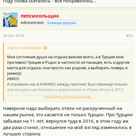
году снова скатались - всё понравилось...
пепсикольщик
Administrator
Команда форума
29 Окт 2018
#52
Veyron написал(а):
Мое состояние души на отдыхе важнее всего, а в Турции мне
противно! Греция и Родос в частности не панацея, есть и другие
места для отдыха, она просто как родная, а выбирать поверь я
умею)))
ИМХО
А отравили нас в XANADU между прочим! Был семинар только
для владельцев бизнеса и директоров от Ликви Моли в 2012,
там все по высшему разряду оплачивалось!
Нажмите для раскрытия...
https://tophotels.ru/hotel/al2417
Наверное надо выбирать отели не раскрученный на
нашем рынке, это касается не только Турции. Про Турцию
забывал на 11 лет, вернулся туда в 2016, в этом году аж
два раза сгонял, отношение на мой взгляд изменилось в
лучшую сторону.