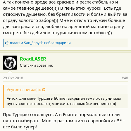
А так конечно вроде все красиво и респектабельно и
самое главное дешево))))) В пень этих чурок!!! Есть где
отдохнуть душевно, без брезгливости и боязни выйти за
ограду золотого забора))) Мне и отель то нужен больше
для завтрака и сна, люблю на арендной машине страну
смотреть без дебилов в туристическом автобусе)))
Б
maart
и
San_Sanych
поблагодарили
л
а
г
RoadLASER
о
Статский советчик
д
а
р
29 Окт 2018
#48
н
о
с
Veyron написал(а):
т
Антох, для меня Турция и Ебипет закрытая тема, хоть унитазы
и
:
пусть золотые поставят, мне жить на помойке неприятно)))
Про Турцию соглашусь. А в Египте нормальные отели
нужно выбирать. Много раз там жил в европейских 5* -
все было супер!