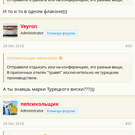
И то и то в одном флаконе)))
Veyron
Administrator
Команда форума
29 Окт 2018
#56
пепсикольщик написал(а):
Отправили отдыхать или на конференцию, это разные вещи,
В приличных отелях "травят" исключительно не турецким
производством.
А ты знаешь марки Турецкого виски???)))
пепсикольщик
Administrator
Команда форума
29 Окт 2018
#57