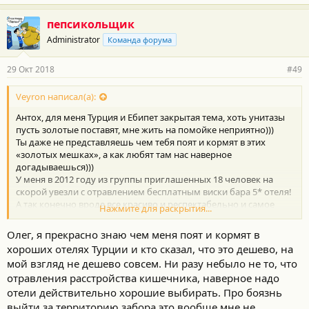
пепсикольщик
Administrator
Команда форума
29 Окт 2018
#49
Veyron написал(а):
Антох, для меня Турция и Ебипет закрытая тема, хоть унитазы
пусть золотые поставят, мне жить на помойке неприятно)))
Ты даже не представляешь чем тебя поят и кормят в этих
«золотых мешках», а как любят там нас наверное
догадываешься)))
У меня в 2012 году из группы приглашенных 18 человек на
скорой увезли с отравлением бесплатным виски бара 5* отеля!
А так конечно вроде все красиво и респектабельно и самое
Нажмите для раскрытия...
главное дешево))))) В пень этих чурок!!! Есть где отдохнуть
душевно, без брезгливости и боязни выйти за ограду золотого
Олег, я прекрасно знаю чем меня поят и кормят в
забора))) Мне и отель то нужен больше для завтрака и сна,
хороших отелях Турции и кто сказал, что это дешево, на
люблю на арендной машине страну смотреть без дебилов в
мой взгляд не дешево совсем. Ни разу небыло не то, что
туристическом автобусе)))
отравления расстройства кишечника, наверное надо
отели действительно хорошие выбирать. Про боязнь
выйти за территорию забора это вообще мне не