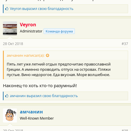
Б
Veyron
выразил свою благодарность
л
а
г
Veyron
о
Administrator
Команда форума
д
а
р
28 Окт 2018
#37
н
о
с
амчанин написал(а):
т
Пять лет уже летний отдых предпочитаю православной
и
:
Греции. А именно проводить отпуск на островах. Пляжи
пустые. Вино недорогое. Еда вкусная. Море волшебное.
Наконец-то хоть кто-то разумный!
Б
амчанин
выразил свою благодарность
л
а
г
амчанин
о
Well-Known Member
д
а
р
29 Окт 2018
#38