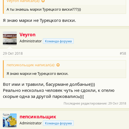
Veyron написал(а):
А ты знаешь марки Турецкого виски???)))
Я знаю марки не Турецкого виски.
Veyron
Administrator
Команда форума
29 Окт 2018
#58
пепсикольщик написал(а):
Я знаю марки не Турецкого виски.
Вот ими и травили, басурмане долбаные)))
Реально несколько человек чуть не сдохли, к отелю
скорые одна за другой парковались(((
Последнее редактирование:
29 Окт 2018
пепсикольщик
Administrator
Команда форума