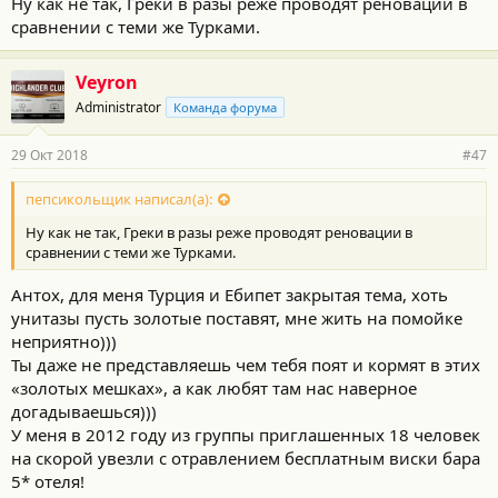
Ну как не так, Греки в разы реже проводят реновации в
сравнении с теми же Турками.
Veyron
Administrator
Команда форума
29 Окт 2018
#47
пепсикольщик написал(а):
Ну как не так, Греки в разы реже проводят реновации в
сравнении с теми же Турками.
Антох, для меня Турция и Ебипет закрытая тема, хоть
унитазы пусть золотые поставят, мне жить на помойке
неприятно)))
Ты даже не представляешь чем тебя поят и кормят в этих
«золотых мешках», а как любят там нас наверное
догадываешься)))
У меня в 2012 году из группы приглашенных 18 человек
на скорой увезли с отравлением бесплатным виски бара
5* отеля!