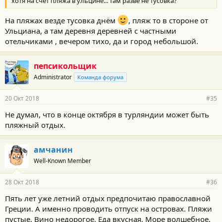
хотя на счет пляжа в ульцине... там разве не тусовка?
На пляжах везде тусовка днём
, пляж то в стороне от
Ульциана, а там деревня деревней с частными
отельчиками , вечером тихо, да и город небольшой.
пепсикольщик
Administrator
Команда форума
20 Окт 2018
#35
Не думал, что в конце октября в турляндии может быть
пляжный отдых.
амчанин
Well-Known Member
28 Окт 2018
#36
Пять лет уже летний отдых предпочитаю православной
Греции. А именно проводить отпуск на островах. Пляжи
пустые. Вино недорогое. Еда вкусная. Море волшебное.