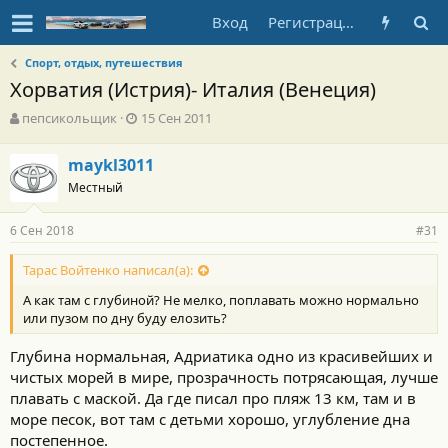
Вход
Регистрация
Спорт, отдых, путешествия
Хорватия (Истрия)- Италия (Венеция)
А
Д
пепсикольщик
15 Сен 2011
в
а
т
т
maykl3011
о
а
Местный
р
н
т
а
е
ч
6 Сен 2018
#31
м
а
ы
л
Тарас Войтенко написал(а):
а
А как там с глубиной? Не мелко, поплавать можно нормально
или пузом по дну буду елозить?
Глубина нормальная, Адриатика одно из красивейших и
чистых морей в мире, прозрачность потрясающая, лучше
плавать с маской. Да где писал про пляж 13 км, там и в
море песок, вот там с детьми хорошо, углубление дна
постепенное.