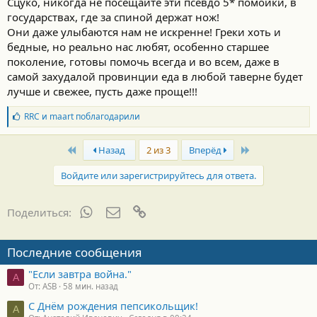
Сцуко, никогда не посещайте эти псевдо 5* помойки, в
государствах, где за спиной держат нож!
Они даже улыбаются нам не искренне! Греки хоть и
бедные, но реально нас любят, особенно старшее
поколение, готовы помочь всегда и во всем, даже в
самой захудалой провинции еда в любой таверне будет
лучше и свежее, пусть даже проще!!!
Б
RRC
и
maart
поблагодарили
л
а
First
Last
г
Назад
2 из 3
Вперёд
о
д
Войдите или зарегистрируйтесь для ответа.
а
р
н
WhatsApp
Электронная почта
Ссылка
Поделиться:
о
с
т
Последние сообщения
и
:
"Если завтра война."
A
От: ASB
58 мин. назад
С Днём рождения пепсикольщик!
А