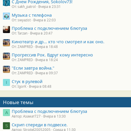
С Днем Рождения, Sokolov73!
От: sakh_patrol
Вчера в 23:31
Музыка с телефона
От: swyazist
Вчера в 22:03
Проблема с подключением блютуза
От: Tarzan
Вчера в 20:47
Кинотеатр и др... кто что смотрел и как оно.
От: ZAMPRED
Вчера в 18:48
Прогрессив Рок. Вдруг кому интересно
От: ZAMPRED
Вчера в 18:24
"Если завтра война."
От: ZAMPRED
Вчера в 09:37
Стук в рулевой
I
От: IgorK
Вчера в 08:48
Новые темы
Проблема с подключением блютуза
А
Автор: Азамат727
Вчера в 13:30
Скрип спереди в подвеске.
S
Автор: Stroitel20052005
Среда в 11:30