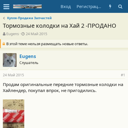
Вход
Регистрация
Купля-Продажа Запчастей
Тормозные колодки на Хай 2 -ПРОДАНО
А
Д
Eugens
24 Май 2015
в
а
В этой теме нельзя размещать новые ответы.
т
т
о
а
р
н
Eugens
т
а
Слушатель
е
ч
м
а
ы
л
24 Май 2015
#1
а
Продам оригинальные передние тормозные колодки на
Хайлендер, покупал впрок, не пригодились.