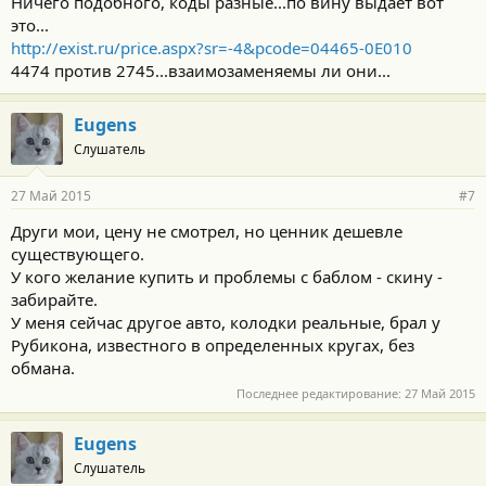
Ничего подобного, коды разные...по вину выдает вот
это...
http://exist.ru/price.aspx?sr=-4&pcode=04465-0E010
4474 против 2745...взаимозаменяемы ли они...
Eugens
Слушатель
27 Май 2015
#7
Други мои, цену не смотрел, но ценник дешевле
существующего.
У кого желание купить и проблемы с баблом - скину -
забирайте.
У меня сейчас другое авто, колодки реальные, брал у
Рубикона, известного в определенных кругах, без
обмана.
Последнее редактирование:
27 Май 2015
Eugens
Слушатель