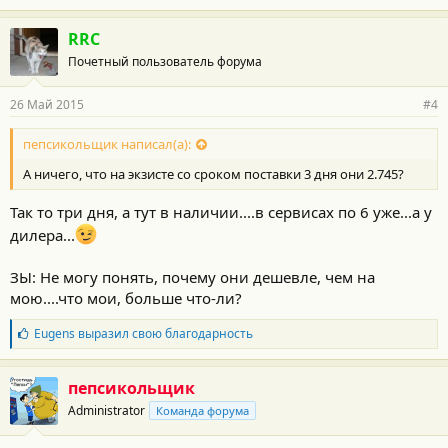
RRC
Почетный пользователь форума
26 Май 2015
#4
пепсикольщик написал(а):
А ничего, что на экзисте со сроком поставки 3 дня они 2.745?
Так то три дня, а тут в наличии....в сервисах по 6 уже...а у
дилера...
ЗЫ: Не могу понять, почему они дешевле, чем на
мою....что мои, больше что-ли?
Б
Eugens
выразил свою благодарность
л
а
г
пепсикольщик
о
Administrator
Команда форума
д
а
р