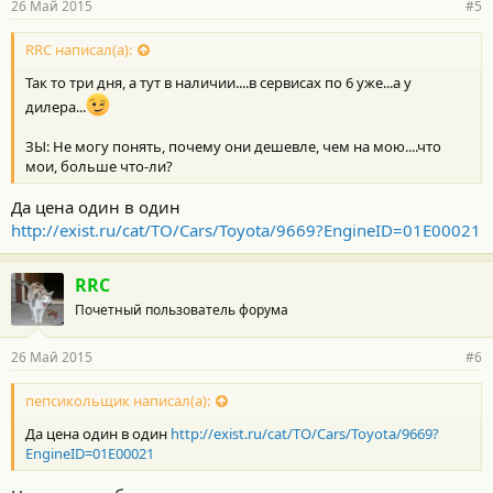
26 Май 2015
#5
н
о
с
RRC написал(а):
т
Так то три дня, а тут в наличии....в сервисах по 6 уже...а у
и
:
дилера...
ЗЫ: Не могу понять, почему они дешевле, чем на мою....что
мои, больше что-ли?
Да цена один в один
http://exist.ru/cat/TO/Cars/Toyota/9669?EngineID=01E00021
RRC
Почетный пользователь форума
26 Май 2015
#6
пепсикольщик написал(а):
Да цена один в один
http://exist.ru/cat/TO/Cars/Toyota/9669?
EngineID=01E00021