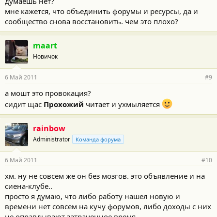
думаешь нет?
мне кажется, что объединить форумы и ресурсы, да и
сообщество снова восстановить. чем это плохо?
maart
Новичок
6 Май 2011
#9
а мошт это провокация?
сидит щас
Прохожий
читает и ухмыляется
rainbow
Administrator
Команда форума
6 Май 2011
#10
хм. ну не совсем же он без мозгов. это объявление и на
сиена-клубе..
просто я думаю, что либо работу нашел новую и
времени нет совсем на кучу форумов, либо доходы с них
не оправдывают затраченное время.