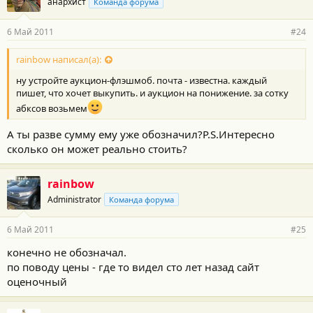
анархист
Команда форума
6 Май 2011
#24
rainbow написал(а):
ну устройте аукцион-флэшмоб. почта - известна. каждый
пишет, что хочет выкупить. и аукцион на понижение. за сотку
абксов возьмем
А ты разве сумму ему уже обозначил?P.S.Интересно
сколько он может реально стоить?
rainbow
Administrator
Команда форума
6 Май 2011
#25
конечно не обозначал.
по поводу цены - где то видел сто лет назад сайт
оценочный