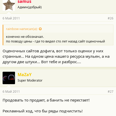
samus
Админ(добрый)
6 Май 2011
#26
rainbow написал(а):
конечно не обозначал.
по поводу цены - где то видел сто лет назад сайт оценочный
Оценочных сайтов дофига, вот только оценки у них
странные... На одном цена нашего ресурса мульен, а на
другом две штуки... Вот тебе и разброс....
MaZaY
Super Moderator
6 Май 2011
#27
Продовать то продает, а банить не перестает!
Рекламный ход, что бы ряды подчистить!