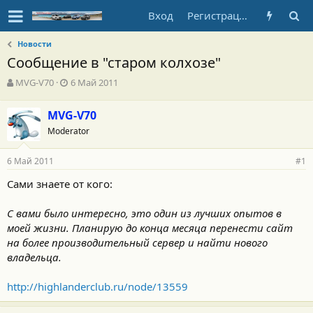
Вход
Регистрация
Новости
Сообщение в "старом колхозе"
А
Д
MVG-V70
6 Май 2011
в
а
т
т
MVG-V70
о
а
Moderator
р
н
т
а
е
ч
6 Май 2011
#1
м
а
ы
л
Сами знаете от кого:
а
С вами было интересно, это один из лучших опытов в
моей жизни. Планирую до конца месяца перенести сайт
на более производительный сервер и найти нового
владельца.
http://highlanderclub.ru/node/13559