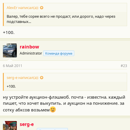
AlexEr написал(а):
Валер, тебе сорее всего не продаст, или дорого, надо через
подставных...
+100.
rainbow
Administrator
Команда форума
6 Май 2011
#23
serg-e написал(а):
+100.
ну устройте аукцион-флэшмоб. почта - известна. каждый
пишет, что хочет выкупить. и аукцион на понижение. за
сотку абксов возьмем
serg-e