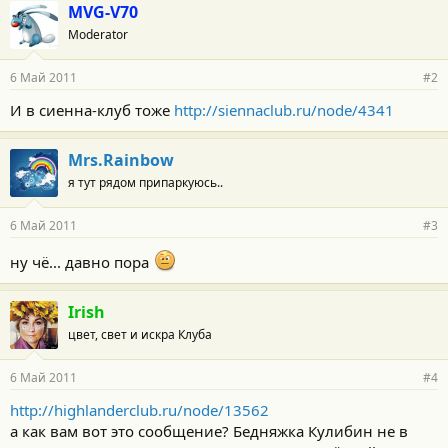
MVG-V70
Moderator
6 Май 2011
#2
И в сиенна-клуб тоже
http://siennaclub.ru/node/4341
Mrs.Rainbow
я тут рядом припаркуюсь..
6 Май 2011
#3
ну чё... давно пора
Irish
цвет, свет и искра Клуба
6 Май 2011
#4
http://highlanderclub.ru/node/13562
а как вам вот это сообщение? Бедняжка Кулибин не в