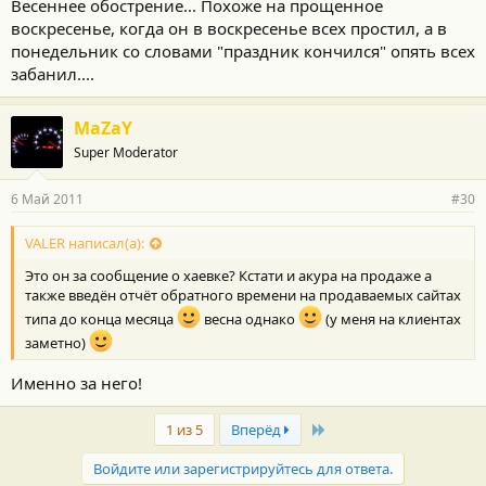
Весеннее обострение... Похоже на прощенное
воскресенье, когда он в воскресенье всех простил, а в
понедельник со словами "праздник кончился" опять всех
забанил....
MaZaY
Super Moderator
6 Май 2011
#30
VALER написал(а):
Это он за сообщение о хаевке? Кстати и акура на продаже а
также введён отчёт обратного времени на продаваемых сайтах
типа до конца месяца
весна однако
(у меня на клиентах
заметно)
Именно за него!
Last
1 из 5
Вперёд
Войдите или зарегистрируйтесь для ответа.