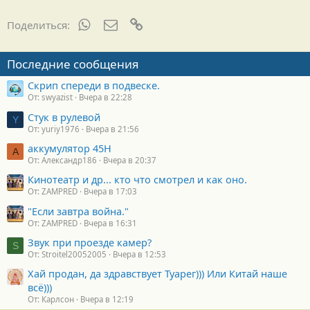
WhatsApp
Электронная почта
Ссылка
Поделиться:
Последние сообщения
Скрип спереди в подвеске.
От: swyazist
Вчера в 22:28
Стук в рулевой
Y
От: yuriy1976
Вчера в 21:56
аккумулятор 45H
А
От: Александр186
Вчера в 20:37
Кинотеатр и др... кто что смотрел и как оно.
От: ZAMPRED
Вчера в 17:03
"Если завтра война."
От: ZAMPRED
Вчера в 16:31
Звук при проезде камер?
S
От: Stroitel20052005
Вчера в 12:53
Хай продан, да здравствует Туарег))) Или Китай наше
всё)))
От: Карлсон
Вчера в 12:19