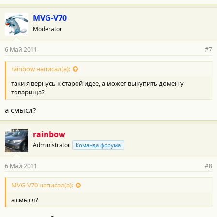
MVG-V70
Moderator
6 Май 2011
#7
rainbow написал(а):
таки я вернусь к старой идее, а может выкупить домен у
товарища?
а смысл?
rainbow
Administrator
Команда форума
6 Май 2011
#8
MVG-V70 написал(а):
а смысл?