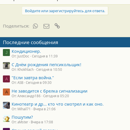
Войдите или зарегистрируйтесь для ответа.
WhatsApp
Электронная почта
Ссылка
Поделиться:
Последние сообщения
Кондиционер.
J
От: JustDoc
Сегодня в 11:39
С Днём рождения пепсикольщик!
От: Khokhlach
Сегодня в 10:50
"Если завтра война."
A
От: ASB
Сегодня в 09:30
Не заводится с брелка сигнализации
А
От: Александр186
Сегодня в 05:20
Кинотеатр и др... кто что смотрел и как оно.
От: Mihail71
Вчера в 21:06
Пошутим?
От: aMster
Вчера в 17:08