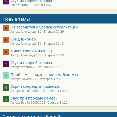
Стук из задней головы
A
От: avchumik
Вчера в 11:42
Новые темы
Не заводится с брелка сигнализации
А
Автор: Александр186
Вчера в 06:29
Кондиционер.
А
Автор: Александр186
Вчера в 06:13
Живет своей жизнью )
А
Автор: Александр186
Вчера в 06:03
Стук из задней головы
A
Автор: avchumik
Пятница в 21:32
Проблема с подключением блютуза
А
Автор: Азамат727
Четверг в 13:30
Скрип спереди в подвеске.
S
Автор: Stroitel20052005
Среда в 11:30
Звук при проезде камер?
S
Автор: Stroitel20052005
Среда в 11:27
Самое читаемое за 5 дней