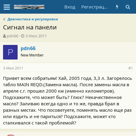
Вход
Регистрация
Диагностика и регулировки
Сигнал на панели
А
Д
pdn66
3 Июл 2011
в
а
т
т
pdn66
P
о
а
New Member
р
н
т
а
3 Июл 2011
е
ч
#1
м
а
Привет всем собратьям! Хай, 2005 года, 3,3 л. Загорелось
ы
л
табло MAIN REQD.(Замена масла). После замены масла в
а
апреле с.г. прошел 2000 км (именно километров).
Подскажите, что может быть? Глюк? Некачественное
масло? Заливаю всегда одно и то же, правда брал в
разных местах. Что посоветуете, поменять масло еще раз
или ездить и не париться? Подскажите, может кто
сталкивался с такой проблемой?