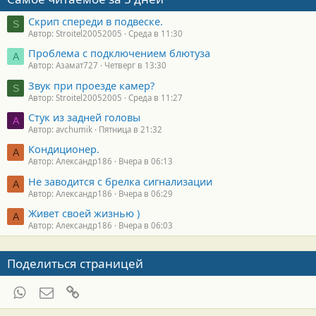
Скрип спереди в подвеске.
S
Автор: Stroitel20052005
Среда в 11:30
Проблема с подключением блютуза
А
Автор: Азамат727
Четверг в 13:30
Звук при проезде камер?
S
Автор: Stroitel20052005
Среда в 11:27
Стук из задней головы
A
Автор: avchumik
Пятница в 21:32
Кондиционер.
А
Автор: Александр186
Вчера в 06:13
Не заводится с брелка сигнализации
А
Автор: Александр186
Вчера в 06:29
Живет своей жизнью )
А
Автор: Александр186
Вчера в 06:03
Поделиться страницей
WhatsApp
Электронная почта
Ссылка