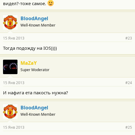
видел?-тоже самое.
BloodAngel
Well-Known Member
15 Янв 2013
#23
Тогда подожду на IOS))))
MaZaY
Super Moderator
15 Янв 2013
#24
И нафига ета пакость нужна?
BloodAngel
Well-Known Member
15 Янв 2013
#25