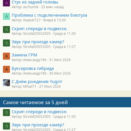
Стук из задней головы
A
Автор: avchumik
33 мин. назад
Проблема с подключением блютуза
А
Автор: Азамат727
Вчера в 13:30
Скрип спереди в подвеске.
S
Автор: Stroitel20052005
Среда в 11:30
Звук при проезде камер?
S
Автор: Stroitel20052005
Среда в 11:27
Замена ГРМ
А
Автор: Александр186
31 Июл 2026
Буксировка гибрида
А
Автор: Александр186
30 Июл 2026
С Днём рождения Yugin!
Автор: Mihail71
27 Июл 2026
Самое читаемое за 5 дней
Скрип спереди в подвеске.
S
Автор: Stroitel20052005
Среда в 11:30
Звук при проезде камер?
S
Автор: Stroitel20052005
Среда в 11:27