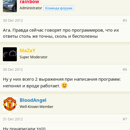
rainbow
Administrator
Команда форума
30 Окт 2012
#5
Ага. Правда сейчас говорят про программеров, что их
ответы столь же точны, сколь и бесполезны
MaZaY
Super Moderator
30 Окт 2012
#6
Ну у них всего 2 выражения при написания программ:
непонял и вроде работает.
BloodAngel
Well-Known Member
31 Окт 2012
#7
Ну понаписали то)))