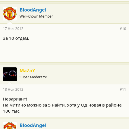
BloodAngel
Well-Known Member
17 Ноя 2012
#10
За 10 отдам.
MaZaY
Super Moderator
18 Ноя 2012
#11
Невариант!
На митино можно за 5 найти, хотя у ОД новая в районе
100 тыс.
BloodAngel