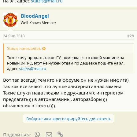
на эл. адрес
staizis@mail.ru
BloodAngel
Well-Known Member
24 Янв 2013
#28
Staizis написал(а):
Тоже хочу продать такое ГУ, поменял его в своей машине на
новый INTRO, этот не нужен отдам по дешёвке пошите на эл.
адрес
staizis@mail.ru
Вот так всегда) тем кто на форуме он не нужен нифига)
так как все знают что лучше альтернативная замена.
Такие штуки нада людям не дружащим с интернетом
предлагать))) в автомагазины, авторазборы)))
обьявления в газеты)))
Войдите или зарегистрируйтесь для ответа.
WhatsApp
Электронная почта
Ссылка
Поделиться: