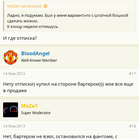
MaZaY написал(а):
Ладно, я подумаю. Был у меня вариант,что с штатной бошкой
сделать можно.
К концу недели отпишусь.
И где отписка?
BloodAngel
Well-Known Member
14 Янв 2013
#17
Нету отписки) купил на стороне бартером))) мое все еще
в продаже
MaZaY
Super Moderator
14 Янв 2013
#18
Нет, бартером не взял, остановился на фантоме, с