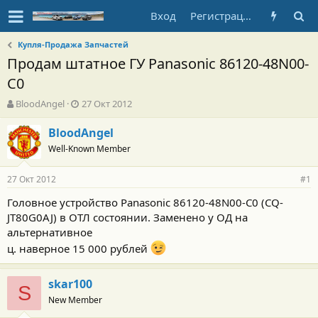
Вход
Регистрация
Купля-Продажа Запчастей
Продам штатное ГУ Panasonic 86120-48N00-
C0
А
Д
BloodAngel
27 Окт 2012
в
а
т
т
BloodAngel
о
а
Well-Known Member
р
н
т
а
27 Окт 2012
е
ч
#1
м
а
Головное устройство Panasonic 86120-48N00-C0 (CQ-
ы
л
JT80G0AJ) в ОТЛ состоянии. Заменено у ОД на
а
альтернативное
ц. наверное 15 000 рублей
skar100
S
New Member