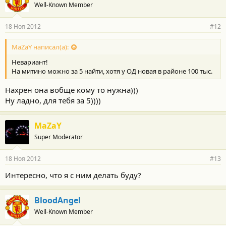
Well-Known Member
18 Ноя 2012
#12
MaZaY написал(а):
Невариант!
На митино можно за 5 найти, хотя у ОД новая в районе 100 тыс.
Нахрен она вобще кому то нужна)))
Ну ладно, для тебя за 5))))
MaZaY
Super Moderator
18 Ноя 2012
#13
Интересно, что я с ним делать буду?
BloodAngel
Well-Known Member