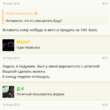
18 Ноя 2012
#14
MaZaY написал(а):
Интересно, что я с ним делать буду?
Вставить кому нибудь в авто и продать за 100 :boss:
MaZaY
Super Moderator
18 Ноя 2012
#15
Ладно, я подумаю. Был у меня вариант,что с штатной
бошкой сделать можно.
К концу недели отпишусь.
Д_К
Почетный пользователь форума
14 Янв 2013
#16