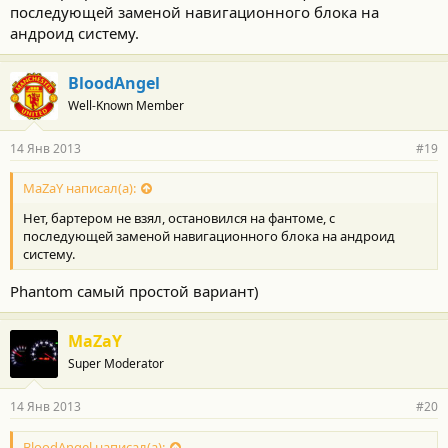
последующей заменой навигационного блока на
андроид систему.
BloodAngel
Well-Known Member
14 Янв 2013
#19
MaZaY написал(а):
Нет, бартером не взял, остановился на фантоме, с
последующей заменой навигационного блока на андроид
систему.
Phantom самый простой вариант)
MaZaY
Super Moderator
14 Янв 2013
#20
BloodAngel написал(а):