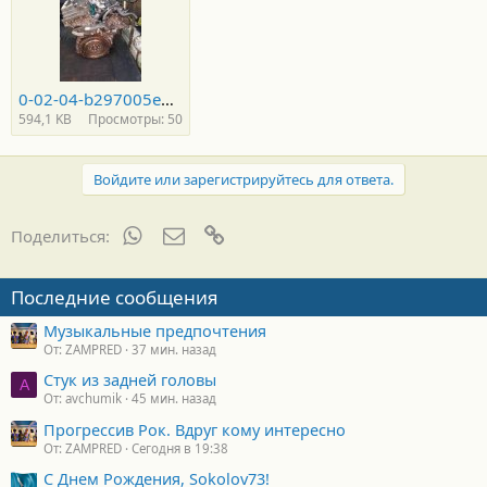
0-02-04-b297005e5efe38e1b7855c4649b0fe37dec7e2bc5608eafa62be7ef8b9381445_full.JPG
594,1 KB
Просмотры: 50
Войдите или зарегистрируйтесь для ответа.
WhatsApp
Электронная почта
Ссылка
Поделиться:
Последние сообщения
Музыкальные предпочтения
От: ZAMPRED
37 мин. назад
Стук из задней головы
A
От: avchumik
45 мин. назад
Прогрессив Рок. Вдруг кому интересно
От: ZAMPRED
Сегодня в 19:38
С Днем Рождения, Sokolov73!