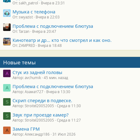
От: sakh_patrol
Вчера в 23:31
Музыка с телефона
От: swyazist
Вчера в 22:03
Проблема с подключением блютуза
От: Tarzan
Вчера в 20:47
Кинотеатр и др... кто что смотрел и как оно.
От: ZAMPRED
Вчера в 18:48
Новые темы
Стук из задней головы
A
Автор: avchumik
45 мин. назад
Проблема с подключением блютуза
А
Автор: Азамат727
Вчера в 13:30
Скрип спереди в подвеске.
S
Автор: Stroitel20052005
Среда в 11:30
Звук при проезде камер?
S
Автор: Stroitel20052005
Среда в 11:27
Замена ГРМ
А
Автор: Александр186
31 Июл 2026