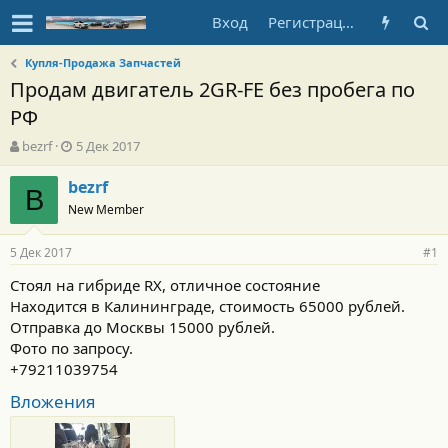
Вход
Регистрация
Купля-Продажа Запчастей
Продам двигатель 2GR-FE без пробега по
РФ
А
Д
bezrf
5 Дек 2017
в
а
т
т
bezrf
B
о
а
New Member
р
н
т
а
5 Дек 2017
е
ч
#1
м
а
Стоял на гибриде RX, отличное состояние
ы
л
Находится в Калининграде, стоимость 65000 рублей.
а
Отправка до Москвы 15000 рублей.
Фото по запросу.
+79211039754
Вложения