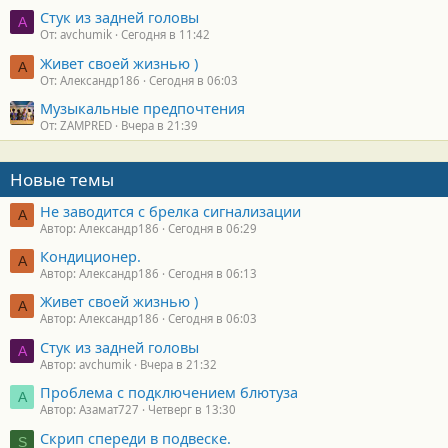
Стук из задней головы
A
От: avchumik
Сегодня в 11:42
Живет своей жизнью )
А
От: Александр186
Сегодня в 06:03
Музыкальные предпочтения
От: ZAMPRED
Вчера в 21:39
Новые темы
Не заводится с брелка сигнализации
А
Автор: Александр186
Сегодня в 06:29
Кондиционер.
А
Автор: Александр186
Сегодня в 06:13
Живет своей жизнью )
А
Автор: Александр186
Сегодня в 06:03
Стук из задней головы
A
Автор: avchumik
Вчера в 21:32
Проблема с подключением блютуза
А
Автор: Азамат727
Четверг в 13:30
Скрип спереди в подвеске.
S