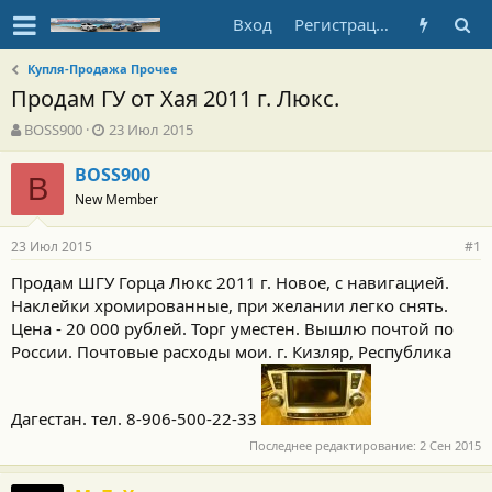
Вход
Регистрация
Купля-Продажа Прочее
Продам ГУ от Хая 2011 г. Люкс.
А
Д
BOSS900
23 Июл 2015
в
а
т
т
BOSS900
B
о
а
New Member
р
н
т
а
23 Июл 2015
е
ч
#1
м
а
Продам ШГУ Горца Люкс 2011 г. Новое, с навигацией.
ы
л
Наклейки хромированные, при желании легко снять.
а
Цена - 20 000 рублей. Торг уместен. Вышлю почтой по
России. Почтовые расходы мои. г. Кизляр, Республика
Дагестан. тел. 8-906-500-22-33
Последнее редактирование:
2 Сен 2015