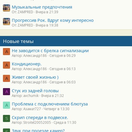
Музыкальные предпочтения
От: ZAMPRED
Вчера в 21:39
Прогрессив Рок. Вдруг кому интересно
От: ZAMPRED
Вчера в 19:38
Новые темы
Не заводится с брелка сигнализации
А
Автор: Александр186
Сегодня в 06:29
Кондиционер.
А
Автор: Александр186
Сегодня в 06:13
Живет своей жизнью )
А
Автор: Александр186
Сегодня в 06:03
Стук из задней головы
A
Автор: avchumik
Вчера в 21:32
Проблема с подключением блютуза
А
Автор: Азамат727
Четверг в 13:30
Скрип спереди в подвеске.
S
Автор: Stroitel20052005
Среда в 11:30
Звук при проезде камер?
S