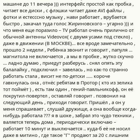
машине до 11 вечера ))) интерфейс простой как пробка ,
читает все диски , с флэшки читает даже AVI файлы ,
фотки и естесссно музыку , нави работает , врубается
быстро , закачал туда голос Жириновского – угарно ))) и
что меня еще поразило – TV работал очень прилично от
обычной антенны Videovox( с двумя усами под стекло) ,
даже в движении (В МОСКВЕ)… все вроде замечательно ,
прошло 2 недели , Ребёнка звонит и говорит , папуля …
магнитола не включается , а мы в пробке , жутко скучно
… ладно думаю , приедут разберусь . снял опять эту
балалайку , подключил – завелась , но как-то странно
работать стала , висит не по-детски ….. короче
гавкнулась она , отнёс ребятам в Протор ( кто из зелика
тот поймёт ) , есть там один , гений-паяльникофф, он её
покрутил-повертел , оставляй говорит . позвонил на
следующий день , приходи говорит. Пришёл , а он у
меня спрашивает , слушай дружище, а она вообще когда-
нибудь работала ??? я в шоке , забрал это чудо техники ,
валяется теперь дома , периодически включаю –
работает 10 минут и выключается .. куда-б её не носил
даже в митино , где такое "Г" продают за 20 с лишним