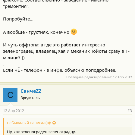
"ремонтня".
Попробуйте....
А вообще - грустняк, конечно
И чуть оффтопа: а где это работает интересно
зеленоградец, владелец Хая и механик Тойоты сразу в 1-
м лице? ))
.
Если ЧЁ - телефон - в инфе, объясню поподробнее.
Последнее редактирование:
12 Апр 2012
СанчеZZ
С
Вредитель
12 Апр 2012
#3
неБывалый написал(а):
Ну, как зеленоградец-зеленоградцу.