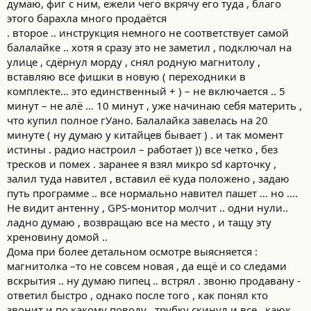
думаю, фиг с ним, ежели чего вкрячу его туда , благо
этого барахла много продаётся
. второе .. инструкция немного не соответствует самой
балалайке .. хотя я сразу это не заметил , подключал на
улице , сдёрнул морду , снял родную магнитолу ,
вставляю все фишки в новую ( переходники в
комплекте… это единственный + ) – не включается .. 5
минут – не алё … 10 минут , уже начинаю себя материть ,
что купил полное гУано. Балалайка завелась на 20
минуте ( ну думаю у китайцев бывает ) . и так момент
истины . радио настроил – работает )) все четко , без
тресков и помех . заранее я взял микро sd карточку ,
залил туда навител , вставил её куда положено , задаю
путь программе .. все нормально навител пашет … но ….
Не видит антенну , GPS-монитор молчит .. одни нули..
ладно думаю , возвращаю все на место , и тащу эту
хреновину домой ..
Дома при более детальном осмотре выясняется :
магнитолка –то не совсем новая , да ещё и со следами
вскрытия .. ну думаю пипец .. встрял . звоню продавану -
ответил быстро , однако после того , как понял кто
звонит и по какому поводу , трубку скинул и все.. каюк,