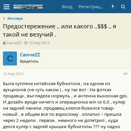
Вход
Регистрация
Автозвук
Предостережение .. или какого ..$$$ .. я
такой не везучий .
А
Д
СанчеZZ
12 Апр 2012
в
а
т
т
СанчеZZ
С
о
а
Вредитель
р
н
т
а
12 Апр 2012
е
ч
#1
м
а
Была куплена китайская бубнитола , на одном из
ы
л
аукционов (не суть каком ) , ну так вот : На фотках
а
продавца , выглядела нормуль , и антенна выносная gps.
И дизайн вроде ничего и операционка win ce 6.0 , кулер
на задней панели ,продавец клялся-божился товар-
новый . в общем все по взрослому . оплатил – пришла
через 2 недели . первое.. немного не допетрил , куда
делся кулер с задней крышки бубнитолы ??? ну ладно