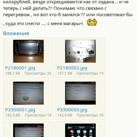
килорублей, везде открещиваются как от ладана .. и че
теперь с ней делать?? Понимаю что связано с
перегревом , но вот кто-б занялся ?? или посоветовал-бы
, куда это снести .... с меня магарыч
Вложения
P2180001.jpg
P2180002.jpg
188,7 KB
Просмотры: 26
197,5 KB
Просмотры: 19
P3300001.jpg
P3300003.jpg
182,3 KB
Просмотры: 18
142,9 KB
Просмотры: 18