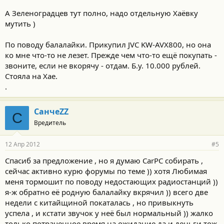
А Зеленоградцев тут полно, надо отдельную Хаёвку
мутить )
По поводу балалайки. Прикупил JVC KW-AVX800, но она
ко мне что-то не лезет. Прежде чем что-то ещё покупать -
звоните, если не вкорячу - отдам. Б.у. 10.000 рублей.
Стояла на Хае.
.
СанчеZZ
С
Вредитель
12 Апр 2012
#5
Спасиб за предложение , но я думаю CarPC собирать ,
сейчас активно курю форумы по теме )) хотя Любимая
меня тормошит по поводу недостающих радиостанций ))
я-ж обратно её родную балалайку вкрячил )) всего две
недели с китайщиной покаталась , но привыкнуть
успела , и кстати звучок у неё был нормальный )) жалко
только потраченное время на ожидание да и деньги тож