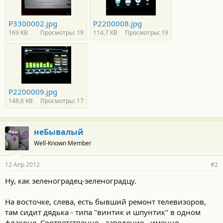
P3300002.jpg
P2200008.jpg
169 KB
Просмотры: 19
114,7 KB
Просмотры: 19
P2200009.jpg
148,6 KB
Просмотры: 17
неБывалый
Well-Known Member
12 Апр 2012
#2
Ну, как зеленоградец-зеленоградцу.
На восточке, слева, есть бывший ремонт телевизоров,
там сидит дядька - типа "винтик и шпунтик" в одном
флаконе. Соответственно - заведение - именно