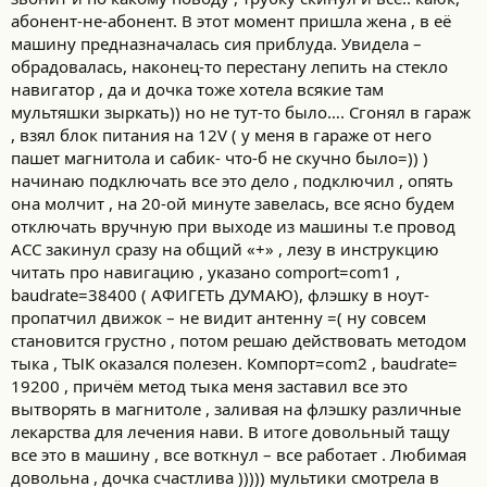
абонент-не-абонент. В этот момент пришла жена , в её
машину предназначалась сия приблуда. Увидела –
обрадовалась, наконец-то перестану лепить на стекло
навигатор , да и дочка тоже хотела всякие там
мультяшки зыркать)) но не тут-то было…. Сгонял в гараж
, взял блок питания на 12V ( у меня в гараже от него
пашет магнитола и сабик- что-б не скучно было=)) )
начинаю подключать все это дело , подключил , опять
она молчит , на 20-ой минуте завелась, все ясно будем
отключать вручную при выходе из машины т.е провод
АСС закинул сразу на общий «+» , лезу в инструкцию
читать про навигацию , указано comport=com1 ,
baudrate=38400 ( АФИГЕТЬ ДУМАЮ), флэшку в ноут-
пропатчил движок – не видит антенну =( ну совсем
становится грустно , потом решаю действовать методом
тыка , ТЫК оказался полезен. Компорт=com2 , baudrate=
19200 , причём метод тыка меня заставил все это
вытворять в магнитоле , заливая на флэшку различные
лекарства для лечения нави. В итоге довольный тащу
все это в машину , все воткнул – все работает . Любимая
довольна , дочка счастлива ))))) мультики смотрела в