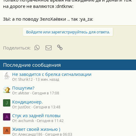
на дороге не валяются :dntknw:
ЗЫ: а по поводу ЗелоХаёвки .. так :ya_za:
Войдите или зарегистрируйтесь для ответа.
WhatsApp
Электронная почта
Ссылка
Поделиться:
Последние сообщения
Не заводится с брелка сигнализации
От: Shurik12
13 мин. назад
Пошутим?
От: aMster
Сегодня в 17:08
Кондиционер.
J
От: JustDoc
Сегодня в 13:48
Стук из задней головы
A
От: avchumik
Сегодня в 11:42
Живет своей жизнью )
А
От: Александр186
Сегодня в 06:03