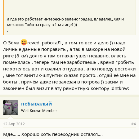
а где это работает интересно зеленоградец, владелец Хая и
механик Тойоты сразу в 1-м лице? ))
.
О Зёма
reved: работаЛ , в том-то все и дело )) надо
личные данные поправить , а так в мажоре на новой
риге (8 км) долго я там отпахал ушёл недавно, власть
поменялась , теперь там не заработаешь , время гробить
не хотелось вот и свалил оттудова . а по поводу восточки
, мне тот винтик-шпунтик сказал просто.. отдай её мне на
болты , причём даже не залезая в потроха )) засим и
закончен был визит в эту ремонтную контору :dntknw:
неБывалый
Well-Known Member
12 Апр 2012
#4
Мде...... Хорошо хоть переходник остался....