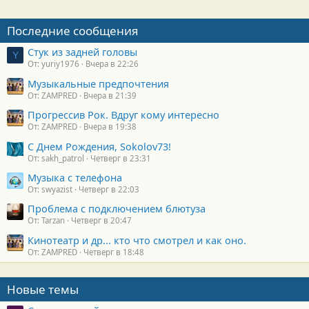
Последние сообщения
Стук из задней головы
Y
От: yuriy1976
Вчера в 22:26
Музыкальные предпочтения
От: ZAMPRED
Вчера в 21:39
Прогрессив Рок. Вдруг кому интересно
От: ZAMPRED
Вчера в 19:38
С Днем Рождения, Sokolov73!
От: sakh_patrol
Четверг в 23:31
Музыка с телефона
От: swyazist
Четверг в 22:03
Проблема с подключением блютуза
От: Tarzan
Четверг в 20:47
Кинотеатр и др... кто что смотрел и как оно.
От: ZAMPRED
Четверг в 18:48
Новые темы