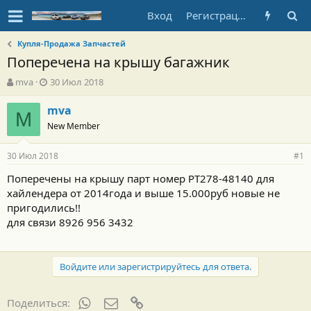
Вход
Регистрация
Купля-Продажа Запчастей
Поперечена на крышу багажник
А
Д
mva
30 Июл 2018
в
а
т
т
mva
M
о
а
New Member
р
н
т
а
30 Июл 2018
е
ч
#1
м
а
Поперечены на крышу парт номер PT278-48140 для
ы
л
хайлендера от 2014года и выше 15.000руб новые не
а
пригодились!!
для связи 8926 956 3432
Войдите или зарегистрируйтесь для ответа.
WhatsApp
Электронная почта
Ссылка
Поделиться: