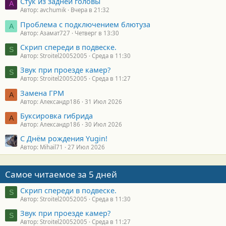
Стук из задней головы
A
Автор: avchumik
Вчера в 21:32
Проблема с подключением блютуза
А
Автор: Азамат727
Четверг в 13:30
Скрип спереди в подвеске.
S
Автор: Stroitel20052005
Среда в 11:30
Звук при проезде камер?
S
Автор: Stroitel20052005
Среда в 11:27
Замена ГРМ
А
Автор: Александр186
31 Июл 2026
Буксировка гибрида
А
Автор: Александр186
30 Июл 2026
С Днём рождения Yugin!
Автор: Mihail71
27 Июл 2026
Самое читаемое за 5 дней
Скрип спереди в подвеске.
S
Автор: Stroitel20052005
Среда в 11:30
Звук при проезде камер?
S
Автор: Stroitel20052005
Среда в 11:27