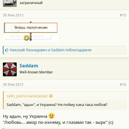
заграничный
д
а
р
30 Янв 2013
#15
н
о
с
т
и
:
Б
Николай Леонидович
и
Saddam
поблагодарили
л
а
г
Saddam
о
Well-Known Member
д
а
р
30 Янв 2013
#16
н
о
с
sakh_patrol написал(а):
т
Saddam, "адын", и Украина? Не пойму кака така любов?
и
:
Ну адын, ну Украина
"Любовь... амор по-ихнему, и глазами так - зырк" (с)