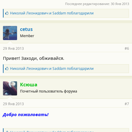
Последнее редактирование:
30 Янв 2013
Б
Николай Леонидович
и
Saddam
поблагодарили
л
а
г
cetus
о
Member
д
а
р
29 Янв 2013
#6
н
о
Привет! Заходи, обживайся.
с
т
Б
Николай Леонидович
и
Saddam
поблагодарили
и
л
:
а
г
Ксюша
о
Почетный пользователь форума
д
а
р
29 Янв 2013
#7
н
о
Добро пожаловать!
с
т
и
: