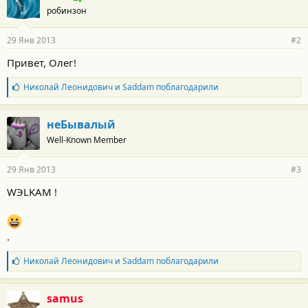
о
робинзон
д
а
р
29 Янв 2013
#2
н
о
Привет, Олег!
с
т
Б
Николай Леонидович
и
Saddam
поблагодарили
и
л
:
а
г
неБывалый
о
Well-Known Member
д
а
р
29 Янв 2013
#3
н
о
WЭLKAM !
с
т
и
:
.
Б
Николай Леонидович
и
Saddam
поблагодарили
л
а
г
samus
о