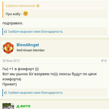
о
с
Saddam написал(а):
т
и
Про жабу -
:
подправил.
Б
Saddam
выразил свою благодарность
л
а
г
BloodAngel
о
Well-Known Member
д
а
р
30 Янв 2013
#14
н
о
Гы) +1 в фомфорт )))
с
Вот мы рынок БУ взорвем то))) люксы будут по цене
т
и
комфорта)
:
Привет)
Б
Saddam
выразил свою благодарность
л
а
г
д.витя
о