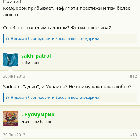
Привет!
с
Комфорок прибывает, нафиг эти престижи и тем более
т
и
люксы...
:
Серебро с светлым салоном? Фотки показывай!
Б
Николай Леонидович
и
Saddam
поблагодарили
л
а
г
sakh_patrol
о
робинзон
д
а
р
30 Янв 2013
#12
н
о
Saddam, "адын", и Украина? Не пойму кака така любов?
с
т
Б
Николай Леонидович
и
Saddam
поблагодарили
и
л
:
а
г
Снусмумрик
о
From time to time
д
а
р
30 Янв 2013
#13
н