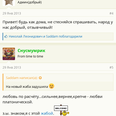
Админ(добрый)
д
а
р
29 Янв 2013
#4
н
о
Привет! будь как дома, не стесняйся спрашивать, народ у
с
нас добрый, отзывчивый!
т
и
:
Б
Николай Леонидович
и
Saddam
поблагодарили
л
а
г
Снусмумрик
о
From time to time
д
а
р
29 Янв 2013
#5
н
о
с
Saddam написал(а):
т
и
На новый жаба задушила
:
любовь по расчёту...сильнее,вернее,крепче - любви
платонической.
з.ы. знаком,я с этой
жабой
.