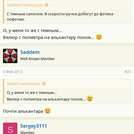
Saddam написал(а):
С темным салоном. В скорости ручки добегут до фотика -
пофотаю.
О, у меня то же с темным...
Велюр с полметра на алькантару похож...
Saddam
Well-Known Member
5 Фев 2013
#23
MaZaY написал(а):
О, у меня то же с темным...
Велюр с полметра на алькантару похож...
Почти алькантара
Sergey3111
S
Member