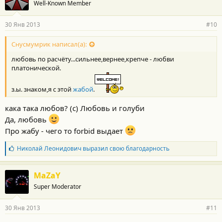
Well-Known Member
д
а
р
30 Янв 2013
#10
н
о
с
Снусмумрик написал(а):
т
любовь по расчёту...сильнее,вернее,крепче - любви
и
:
платонической.
з.ы. знаком,я с этой
жабой
.
кака така любов? (с) Любовь и голуби
Да, любовь
Про жабу - чего то forbid выдает
Б
Николай Леонидович
выразил свою благодарность
л
а
г
MaZaY
о
Super Moderator
д
а
р
30 Янв 2013
#11
н
о