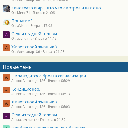
Кинотеатр и др... кто что смотрел и как оно.
От: Mihail71
Вчера в 21:06
Пошутим?
От: aMster
Вчера в 17:08
Стук из задней головы
A
От: avchumik
Вчера в 11:42
Живет своей жизнью )
А
От: Александр186
Вчера в 06:03
Новые темы
Не заводится с брелка сигнализации
А
Автор: Александр186
Вчера в 06:29
Кондиционер.
А
Автор: Александр186
Вчера в 06:13
Живет своей жизнью )
А
Автор: Александр186
Вчера в 06:03
Стук из задней головы
A
Автор: avchumik
Пятница в 21:32
Проблема с подключением блютуза