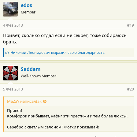
г
edos
о
Member
д
а
р
4 Фев 2013
#19
н
о
Привет, сколько отдал если не секрет, тоже собираюсь
с
брать.
т
и
:
Б
Николай Леонидович
выразил свою благодарность
л
а
г
Saddam
о
Well-Known Member
д
а
р
5 Фев 2013
#20
н
о
с
MaZaY написал(а):
т
Привет!
и
:
Комфорок прибывает, нафиг эти престижи и тем более люксы...
Серебро с светлым салоном? Фотки показывай!