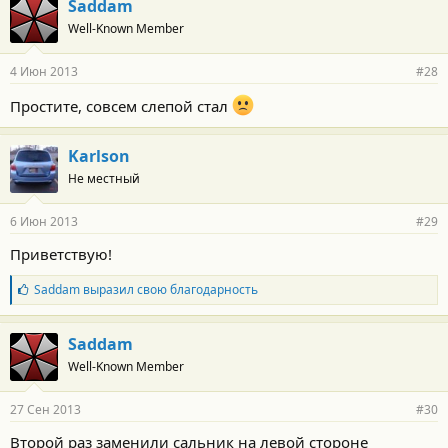
Saddam
о
Well-Known Member
д
а
р
4 Июн 2013
#28
н
о
Простите, совсем слепой стал
с
т
и
Karlson
:
Не местный
6 Июн 2013
#29
Приветствую!
Б
Saddam
выразил свою благодарность
л
а
г
Saddam
о
Well-Known Member
д
а
р
27 Сен 2013
#30
н
о
Второй раз заменили сальник на левой стороне