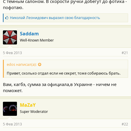
С темным салоном. В скорости ручки добегут до фотика -
пофотаю.
Б
Николай Леонидович
выразил свою благодарность
л
а
г
Saddam
о
Well-Known Member
д
а
р
5 Фев 2013
#21
н
о
с
edos написал(а):
т
Привет, сколько отдал если не секрет, тоже собираюсь брать.
и
:
Вам, кагбэ, сумма за официала,в Украине - ничем не
поможет.
MaZaY
Super Moderator
5 Фев 2013
#22