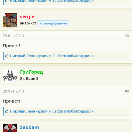
Б
Николай Леонидович
и
Saddam
поблагодарили
л
а
г
serg-e
о
анархист
Команда форума
д
а
р
29 Янв 2013
#8
н
о
Привет!
с
т
Б
Николай Леонидович
и
Saddam
поблагодарили
и
л
:
а
г
ГриГорец
о
Я с Вами!!!
д
а
р
29 Янв 2013
#9
н
о
Привет!
с
т
Б
Николай Леонидович
и
Saddam
поблагодарили
и
л
:
а
г
Saddam
о