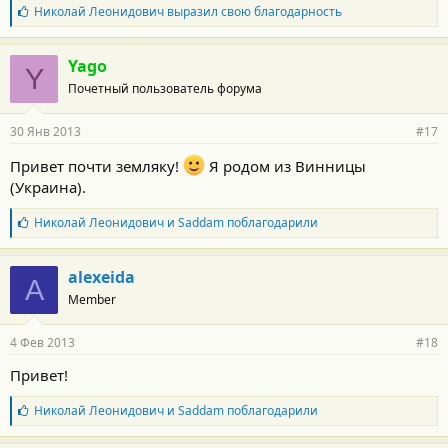
Б
Николай Леонидович
выразил свою благодарность
л
а
г
Yago
Y
о
Почетный пользователь форума
д
а
р
30 Янв 2013
#17
н
о
Привет почти земляку!
Я родом из Винницы
с
(Украина).
т
и
:
Б
Николай Леонидович
и
Saddam
поблагодарили
л
а
г
alexeida
A
о
Member
д
а
р
4 Фев 2013
#18
н
о
Привет!
с
т
Б
Николай Леонидович
и
Saddam
поблагодарили
и
л
:
а