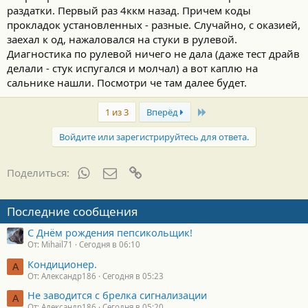
с
раздатки. Первый раз 4ккм назад. Причем коды
т
и
прокладок установленных - разные. Случайно, с оказией,
:
заехал к од, нажаловался на стуки в рулевой.
Диагностика по рулевой ничего не дала (даже тест драйв
делали - стук испугался и молчал) а вот каплю на
сальнике нашли. Посмотри че там далее будет.
Last
1 из 3
Вперёд
Войдите или зарегистрируйтесь для ответа.
WhatsApp
Электронная почта
Ссылка
Поделиться:
Последние сообщения
С Днём рождения пепсикольщик!
От: Mihail71
Сегодня в 06:10
Кондиционер.
А
От: Александр186
Сегодня в 05:23
Не заводится с брелка сигнализации
А
От: Александр186
Сегодня в 05:20