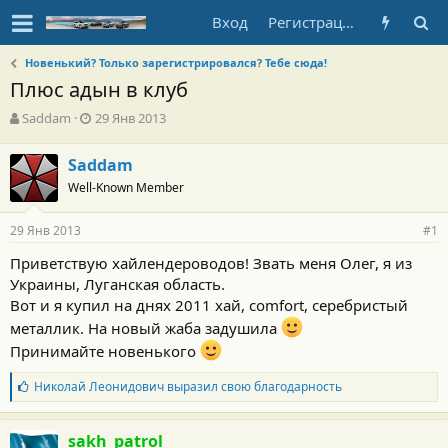
Вход
Регистрация
Новенький? Только зарегистрировался? Тебе сюда!
Плюс адын в клуб
А
Д
Saddam
29 Янв 2013
в
а
т
т
Saddam
о
а
Well-Known Member
р
н
т
а
е
ч
29 Янв 2013
#1
м
а
ы
л
Приветствую хайлендероводов! Звать меня Олег, я из
а
Украины, Луганская область.
Вот и я купил на днях 2011 хай, comfort, серебристый
металлик. На новый жаба задушила
Принимайте новенького
Б
Николай Леонидович
выразил свою благодарность
л
а
г
sakh_patrol