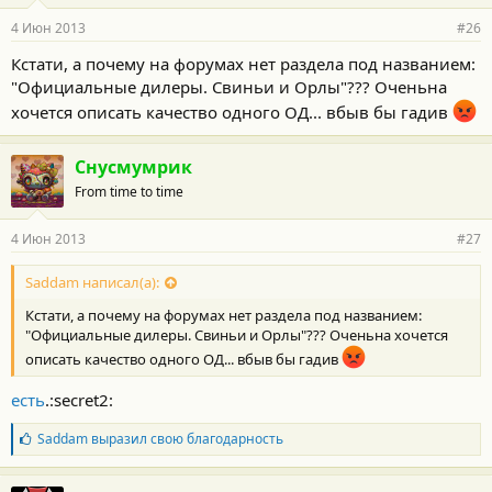
4 Июн 2013
#26
Кстати, а почему на форумах нет раздела под названием:
"Официальные дилеры. Свиньи и Орлы"??? Оченьна
хочется описать качество одного ОД... вбыв бы гадив
Снусмумрик
From time to time
4 Июн 2013
#27
Saddam написал(а):
Кстати, а почему на форумах нет раздела под названием:
"Официальные дилеры. Свиньи и Орлы"??? Оченьна хочется
описать качество одного ОД... вбыв бы гадив
есть
.:secret2:
Б
Saddam
выразил свою благодарность
л
а
г