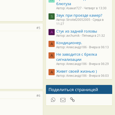
блютуза
Автор: Азамат727
Четверг в 13:30
Звук при проезде камер?
S
Автор: Stroitel20052005
Среда в
11:27
#5
Стук из задней головы
A
Автор: avchumik
Пятница в 21:32
Кондиционер.
А
Автор: Александр186
Вчера в 06:13
Не заводится с брелка
А
сигнализации
Автор: Александр186
Вчера в 06:29
Живет своей жизнью )
А
Автор: Александр186
Вчера в 06:03
Поделиться страницей
#6
WhatsApp
Электронная почта
Ссылка