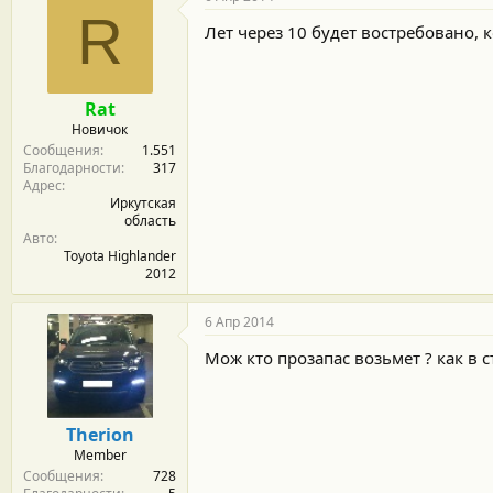
R
Лет через 10 будет востребовано, 
Rat
Новичок
Сообщения
1.551
Благодарности
317
Адрес
Иркутская
область
Авто
Toyota Highlander
2012
6 Апр 2014
Мож кто прозапас возьмет ? как в
Therion
Member
Сообщения
728