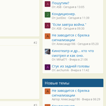
Пошутим?
A
От: ASB
Сегодня в 13:05
Кондиционер.
J
От: JustDoc
Сегодня в 11:39
"Если завтра война."
A
От: ASB
Сегодня в 09:30
Не заводится с брелка
А
сигнализации
#2
От: Александр186
Сегодня в 05:20
Кинотеатр и др... кто что
смотрел и как оно.
От: Mihail71
Вчера в 21:06
Стук из задней головы
A
От: avchumik
Вчера в 11:42
Новые темы
Не заводится с брелка
А
сигнализации
Автор: Александр186
Вчера в 06:29
#3
Кондиционер.