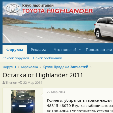
Форумы
Реклама
Что нового?
Пользователи
Список форумов
Поиск сообщений
Форумы
Барахолка
Купля-Продажа Запчастей
Остатки от Highlander 2011
А
Д
Therion
22 Мар 2014
в
а
т
т
22 Мар 2014
о
а
Коллеги, убираясь в гараже нашел
р
н
т
а
48815-48070 Втулка стабилизатора
е
ч
68188-48040 Уплотнитель стекла 1