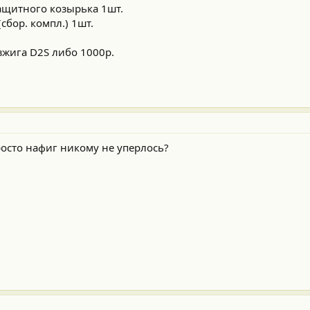
ащитного козырька 1шт.
сбор. компл.) 1шт.
зжига D2S либо 1000р.
осто нафиг никому не уперлось?