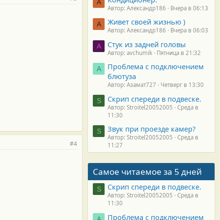
А
Автор: Александр186
Вчера в 06:13
Живет своей жизнью )
А
Автор: Александр186
Вчера в 06:03
Стук из задней головы
A
Автор: avchumik
Пятница в 21:32
Проблема с подключением
А
блютуза
Автор: Азамат727
Четверг в 13:30
Скрип спереди в подвеске.
S
Автор: Stroitel20052005
Среда в
11:30
Звук при проезде камер?
S
Автор: Stroitel20052005
Среда в
#4
11:27
Самое читаемое за 5 дней
Скрип спереди в подвеске.
S
Автор: Stroitel20052005
Среда в
11:30
Проблема с подключением
А