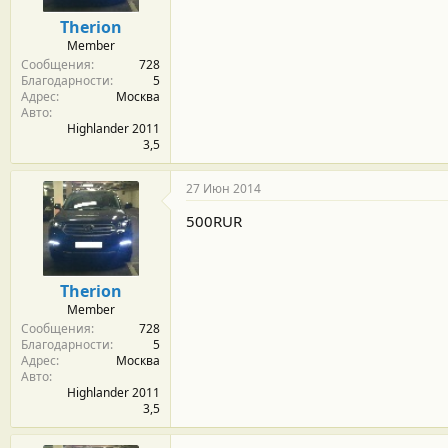
Therion
Member
Сообщения
728
Благодарности
5
Адрес
Москва
Авто
Highlander 2011
3,5
27 Июн 2014
500RUR
Therion
Member
Сообщения
728
Благодарности
5
Адрес
Москва
Авто
Highlander 2011
3,5