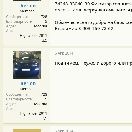
м
а
74348-33040-B0 Фиксатор солнцез
Therion
ы
л
85381-12300 Форсунка омывателя (
Member
а
Сообщения
728
Благодарности
5
Обменяю все это добро на блок ро
Адрес
Москва
Владимир 8-903-160-78-62
Авто
Highlander 2011
3,5
6 Апр 2014
Поднимем. Неужели дорого или пр
Therion
Member
Сообщения
728
Благодарности
5
Адрес
Москва
Авто
Highlander 2011
3,5
6 Апр 2014