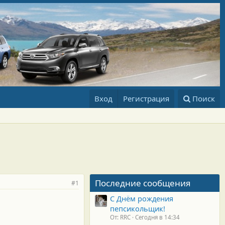
Вход
Регистрация
Поиск
Последние сообщения
#1
С Днём рождения
пепсикольщик!
От: RRC
Сегодня в 14:34