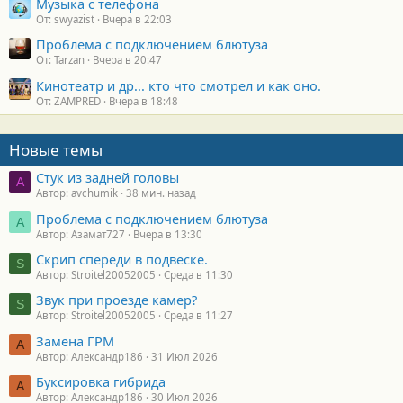
Музыка с телефона
От: swyazist
Вчера в 22:03
Проблема с подключением блютуза
От: Tarzan
Вчера в 20:47
Кинотеатр и др... кто что смотрел и как оно.
От: ZAMPRED
Вчера в 18:48
Новые темы
Стук из задней головы
A
Автор: avchumik
38 мин. назад
Проблема с подключением блютуза
А
Автор: Азамат727
Вчера в 13:30
Скрип спереди в подвеске.
S
Автор: Stroitel20052005
Среда в 11:30
Звук при проезде камер?
S
Автор: Stroitel20052005
Среда в 11:27
Замена ГРМ
А
Автор: Александр186
31 Июл 2026
Буксировка гибрида
А
Автор: Александр186
30 Июл 2026