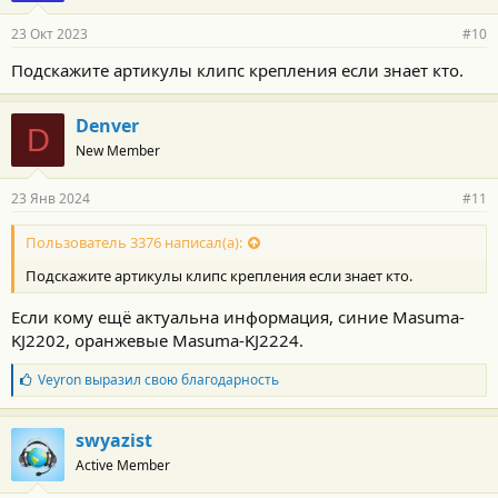
а
р
23 Окт 2023
#10
н
о
Подскажите артикулы клипс крепления если знает кто.
с
т
и
Denver
:
D
New Member
23 Янв 2024
#11
Пользователь 3376 написал(а):
Подскажите артикулы клипс крепления если знает кто.
Если кому ещё актуальна информация, синие Masuma-
KJ2202, оранжевые Masuma-KJ2224.
Б
Veyron
выразил свою благодарность
л
а
г
swyazist
о
Active Member
д
а