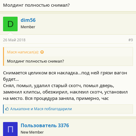
Молдинг полностью снимал?
dim56
D
Member
26 Май 2018
#9
Мася написал(а):
Молдинг полностью снимал?
Снимается целиком вся накладка...под ней грязи вагон
будет...
Снял, помыл, удалил старый скотч, помыл дверь,
заменил клипсы, обезжирил, наклеил скотч, установил
на место. Вся процедура заняла, примерно, час
Б
Алькапоне
и
Мася
поблагодарили
л
а
г
Пользователь 3376
П
о
New Member
д