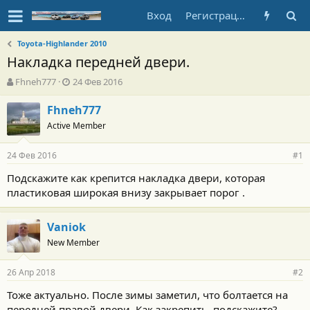
Вход
Регистрация
Toyota-Highlander 2010
Накладка передней двери.
А
Д
Fhneh777
24 Фев 2016
в
а
т
т
Fhneh777
о
а
Active Member
р
н
т
а
24 Фев 2016
е
ч
#1
м
а
Подскажите как крепится накладка двери, которая
ы
л
пластиковая широкая внизу закрывает порог .
а
Vaniok
New Member
26 Апр 2018
#2
Тоже актуально. После зимы заметил, что болтается на
передней правой двери. Как закрепить, подскажите?