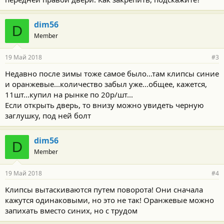
dim56
D
Member
19 Май 2018
#3
Недавно после зимы тоже самое было...там клипсы синие
и оранжевые...количество забыл уже...общее, кажется,
11шт...купил на рынке по 20р/шт...
Если открыть дверь, то внизу можно увидеть черную
заглушку, под ней болт
dim56
D
Member
19 Май 2018
#4
Клипсы вытаскиваются путем поворота! Они сначала
кажутся одинаковыми, но это не так! Оранжевые можно
запихать вместо синих, но с трудом