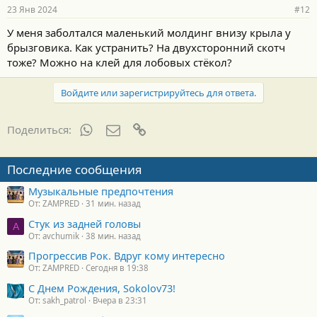
р
23 Янв 2024
#12
н
о
У меня заболтался маленький молдинг внизу крыла у
с
брызговика. Как устранить? На двухсторонний скотч
т
и
тоже? Можно на клей для лобовых стёкол?
:
Войдите или зарегистрируйтесь для ответа.
WhatsApp
Электронная почта
Ссылка
Поделиться:
Последние сообщения
Музыкальные предпочтения
От: ZAMPRED
31 мин. назад
Стук из задней головы
A
От: avchumik
38 мин. назад
Прогрессив Рок. Вдруг кому интересно
От: ZAMPRED
Сегодня в 19:38
С Днем Рождения, Sokolov73!
От: sakh_patrol
Вчера в 23:31