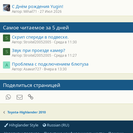
С Днём рождения Yugin!
Автор: Mihail71
27 Июл 2026
Самое читаемое за 5 дней
Скрип спереди в подвеске.
S
Автор: Stroitel20052005
Среда в 11:30
Звук при проезде камер?
S
Автор: Stroitel20052005
Среда в 11:27
Проблема с подключением блютуза
А
Автор: Азамат727
Вчера в 13:30
Поделиться страницей
WhatsApp
Электронная почта
Ссылка
Toyota-Highlander 2010
Hihglander Style
Russian (RU)