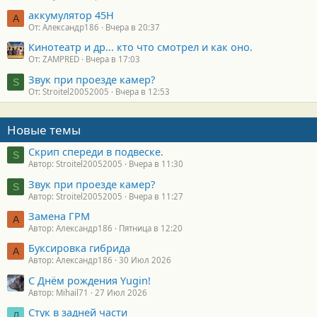
аккумулятор 45H
А
От: Александр186
Вчера в 20:37
Кинотеатр и др... кто что смотрел и как оно.
От: ZAMPRED
Вчера в 17:03
Звук при проезде камер?
S
От: Stroitel20052005
Вчера в 12:53
Новые темы
Скрип спереди в подвеске.
S
Автор: Stroitel20052005
Вчера в 11:30
Звук при проезде камер?
S
Автор: Stroitel20052005
Вчера в 11:27
Замена ГРМ
А
Автор: Александр186
Пятница в 12:20
Буксировка гибрида
А
Автор: Александр186
30 Июл 2026
С Днём рождения Yugin!
Автор: Mihail71
27 Июл 2026
Стук в задней части
Л