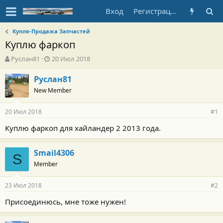
Вход
Регистрация
Купля-Продажа Запчастей
Куплю фаркоп
А
Д
Руслан81
20 Июл 2018
в
а
т
т
Руслан81
о
а
New Member
р
н
т
а
20 Июл 2018
е
ч
#1
м
а
Куплю фаркоп для хайландер 2 2013 года.
ы
л
а
Smail4306
S
Member
23 Июл 2018
#2
Присоединюсь, мне тоже нужен!