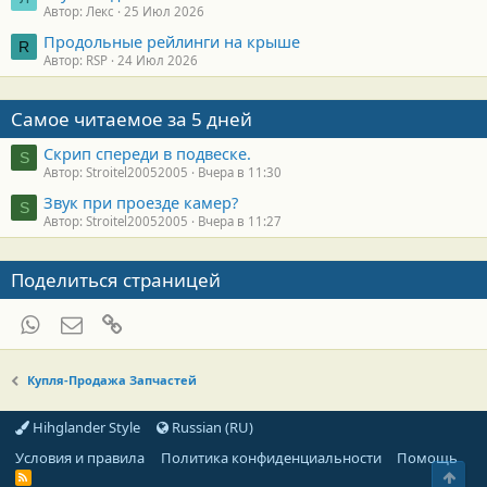
Автор: Лекс
25 Июл 2026
Продольные рейлинги на крыше
R
Автор: RSP
24 Июл 2026
Самое читаемое за 5 дней
Скрип спереди в подвеске.
S
Автор: Stroitel20052005
Вчера в 11:30
Звук при проезде камер?
S
Автор: Stroitel20052005
Вчера в 11:27
Поделиться страницей
WhatsApp
Электронная почта
Ссылка
Купля-Продажа Запчастей
Hihglander Style
Russian (RU)
Условия и правила
Политика конфиденциальности
Помощь
Свер
R