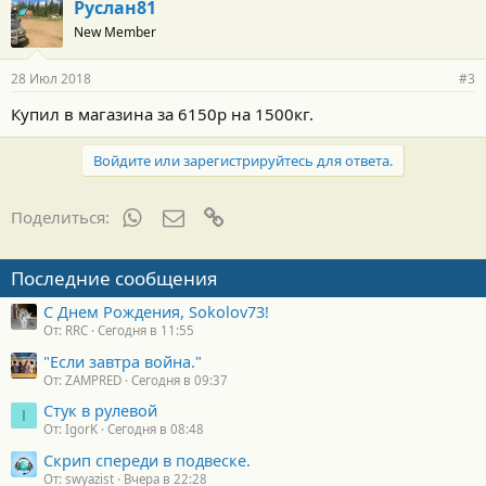
Руслан81
New Member
28 Июл 2018
#3
Купил в магазина за 6150р на 1500кг.
Войдите или зарегистрируйтесь для ответа.
WhatsApp
Электронная почта
Ссылка
Поделиться:
Последние сообщения
С Днем Рождения, Sokolov73!
От: RRC
Сегодня в 11:55
"Если завтра война."
От: ZAMPRED
Сегодня в 09:37
Стук в рулевой
I
От: IgorK
Сегодня в 08:48
Скрип спереди в подвеске.
От: swyazist
Вчера в 22:28