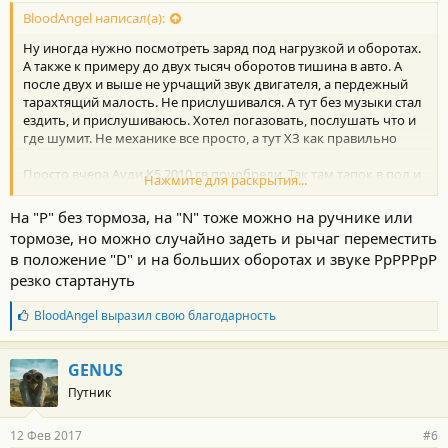
BloodAngel написал(а):
Ну иногда нужно посмотреть заряд под нагрузкой и оборотах.
А также к примеру до двух тысяч оборотов тишина в авто. А
после двух и выше не урчащий звук двигателя, а пердежный
тарахтящий малость. Не прислушивался. А тут без музыки стал
ездить, и прислушиваюсь. Хотел погазовать, послушать что и
где шумит. Не механике все просто, а тут ХЗ как правильно
Просто вчера Ауди К5 2010 гв приобрели. Так там тапок в пол и
Нажмите для раскрытия...
приятное урчание. У меня же ТрТрТр словно выхлопная с
водой. Но нет воды да и в Ауди турбина )))
На "Р" без тормоза, на "N" тоже можно на ручнике или
тормозе, но можно случайно задеть и рычаг переместить
в положение "D" и на больших оборотах и звуке РрРРРрР
резко стартануть
Б
BloodAngel
выразил свою благодарность
л
а
г
GENUS
о
Путник
д
а
р
12 Фев 2017
#6
н