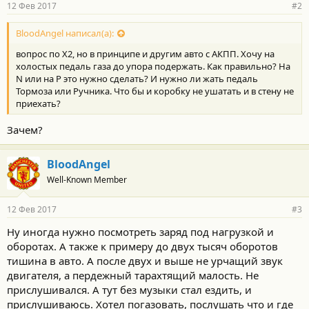
12 Фев 2017
#2
BloodAngel написал(а):
вопрос по Х2, но в принципе и другим авто с АКПП. Хочу на
холостых педаль газа до упора подержать. Как правильно? На
N или на P это нужно сделать? И нужно ли жать педаль
Тормоза или Ручника. Что бы и коробку не ушатать и в стену не
приехать?
Зачем?
BloodAngel
Well-Known Member
12 Фев 2017
#3
Ну иногда нужно посмотреть заряд под нагрузкой и
оборотах. А также к примеру до двух тысяч оборотов
тишина в авто. А после двух и выше не урчащий звук
двигателя, а пердежный тарахтящий малость. Не
прислушивался. А тут без музыки стал ездить, и
прислушиваюсь. Хотел погазовать, послушать что и где