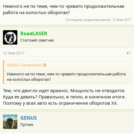
о
Немного не по теме, чем-то чревато продолжительная
с
работа на холостых оборотах?
т
и
Последнее редактирование:
12 Фев 2017
:
RoadLASER
Статский советчик
12 Фев 2017
#7
GENUS написал(а):
Немного не по теме, чем-то чревато продолжительная работа
на холостых оборотах?
Тем, что двигло идет вразнос. Мощность не отводится.
Куда ее девать? Правильно, в тепло, в конечном итоге.
Поэтому у всех авто есть ограничение оборотов ХХ.
GENUS
Путник