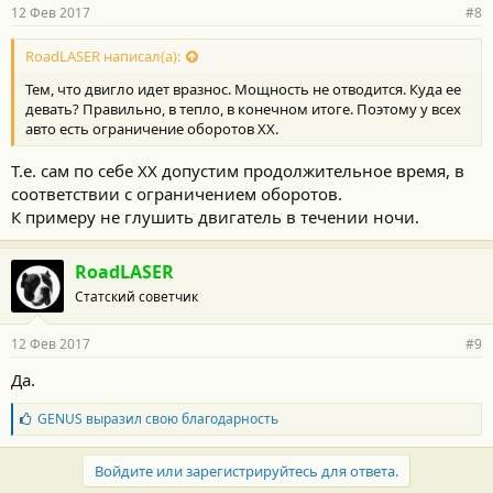
12 Фев 2017
#8
RoadLASER написал(а):
Тем, что двигло идет вразнос. Мощность не отводится. Куда ее
девать? Правильно, в тепло, в конечном итоге. Поэтому у всех
авто есть ограничение оборотов ХХ.
Т.е. сам по себе ХХ допустим продолжительное время, в
соответствии с ограничением оборотов.
К примеру не глушить двигатель в течении ночи.
RoadLASER
Статский советчик
12 Фев 2017
#9
Да.
Б
GENUS
выразил свою благодарность
л
а
г
Войдите или зарегистрируйтесь для ответа.
о