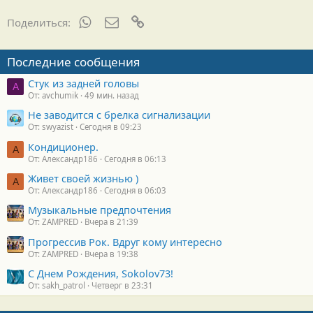
д
а
WhatsApp
Электронная почта
Ссылка
Поделиться:
р
н
о
Последние сообщения
с
т
Стук из задней головы
и
A
От: avchumik
49 мин. назад
:
Не заводится с брелка сигнализации
От: swyazist
Сегодня в 09:23
Кондиционер.
А
От: Александр186
Сегодня в 06:13
Живет своей жизнью )
А
От: Александр186
Сегодня в 06:03
Музыкальные предпочтения
От: ZAMPRED
Вчера в 21:39
Прогрессив Рок. Вдруг кому интересно
От: ZAMPRED
Вчера в 19:38
С Днем Рождения, Sokolov73!
От: sakh_patrol
Четверг в 23:31