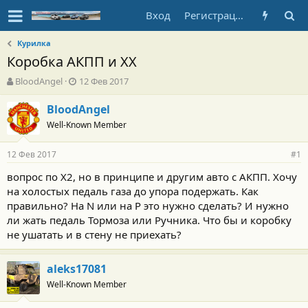
Вход
Регистрация
Курилка
Коробка АКПП и ХХ
А
Д
BloodAngel
12 Фев 2017
в
а
т
т
BloodAngel
о
а
Well-Known Member
р
н
т
а
12 Фев 2017
е
ч
#1
м
а
вопрос по Х2, но в принципе и другим авто с АКПП. Хочу
ы
л
на холостых педаль газа до упора подержать. Как
а
правильно? На N или на P это нужно сделать? И нужно
ли жать педаль Тормоза или Ручника. Что бы и коробку
не ушатать и в стену не приехать?
aleks17081
Well-Known Member