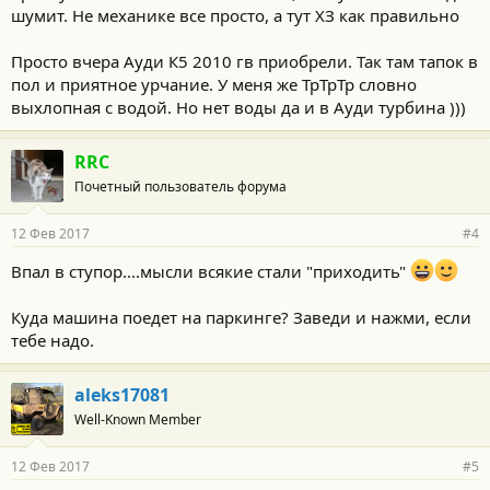
шумит. Не механике все просто, а тут ХЗ как правильно
Просто вчера Ауди К5 2010 гв приобрели. Так там тапок в
пол и приятное урчание. У меня же ТрТрТр словно
выхлопная с водой. Но нет воды да и в Ауди турбина )))
RRC
Почетный пользователь форума
12 Фев 2017
#4
Впал в ступор....мысли всякие стали "приходить"
Куда машина поедет на паркинге? Заведи и нажми, если
тебе надо.
aleks17081
Well-Known Member
12 Фев 2017
#5