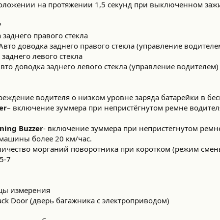
оложении на протяжении 1,5 секунд при выключенном заж
?
 заднего правого стекла
Авто доводка заднего правого стекла (управление водителе
 заднего левого стекла
вто доводка заднего левого стекла (управление водителем)
реждение водителя о низком уровне заряда батарейки в бе
er
– включение зуммера при непристёгнутом ремне водителя
rning Buzzer
- включение зуммера при непристёгнутом ремн
 машины более 20 км/час.
ичество морганий поворотника при коротком (режим смен
5-7
цы измерения
ack Door (дверь багажника с электроприводом)