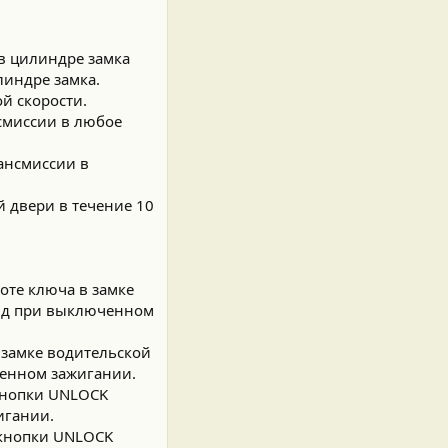
в цилиндре замка
линдре замка.
й скорости.
смиссии в любое
ансмиссии в
й двери в течение 10
оте ключа в замке
унд при выключенном
 замке водительской
ченном зажигании.
кнопки UNLOCK
игании.
 кнопки UNLOCK