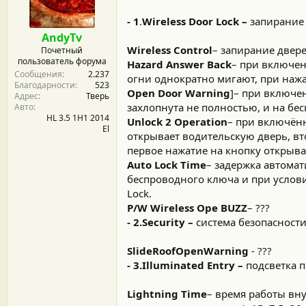
м
а
ы
л
- 1
.
Wireless Door Lock –
запирание
а
AndyTv
Wireless Control
– запирание двер
Почетный
пользователь форума
Hazard Answer Back
– при включе
Сообщения
2.237
огни однократно мигают, при наж
Благодарности
523
Open Door Warning
]– при включе
Адрес
Тверь
захлопнута не полностью, и на бе
Авто
HL 3.5 1H1 2014
Unlock 2 Operation
– при включён
El
открывает водительскую дверь, в
первое нажатие на кнопку открыва
Auto Lock Time
– задержка автомат
беспроводного ключа и при услови
Lock.
P/W Wireless Ope BUZZ
– ???
- 2.Security –
система безопасност
SlideRoofOpenWarning
- ???
- 3.Illuminated Entry –
подсветка 
Lightning Time
– время работы вн