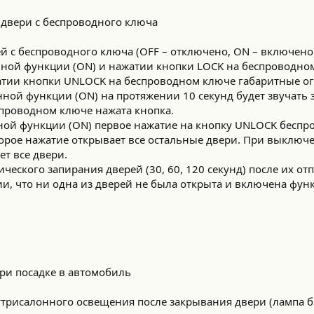
 двери с беспроводного ключа
ей с беспроводного ключа (OFF – отключено, ON – включено
нной функции (ON) и нажатии кнопки LOCK на беспроводно
атии кнопки UNLOCK на беспроводном ключе габаритные о
нной функции (ON) на протяжении 10 секунд будет звучать 
спроводном ключе нажата кнопка.
ной функции (ON) первое нажатие на кнопку UNLOCK беспр
торое нажатие открывает все остальные двери. При выключ
ет все двери.
ического запирания дверей (30, 60, 120 секунд) после их от
и, что ни одна из дверей не была открыта и включена функ
и
при посадке в автомобиль
утрисалонного освещения после закрывания двери (лампа б