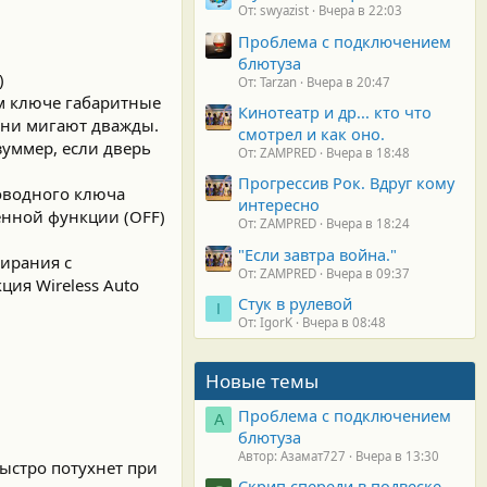
От: swyazist
Вчера в 22:03
Проблема с подключением
блютуза
)
От: Tarzan
Вчера в 20:47
м ключе габаритные
Кинотеатр и др... кто что
гни мигают дважды.
смотрел и как оно.
зуммер, если дверь
От: ZAMPRED
Вчера в 18:48
Прогрессив Рок. Вдруг кому
оводного ключа
интересно
енной функции (OFF)
От: ZAMPRED
Вчера в 18:24
"Если завтра война."
пирания с
От: ZAMPRED
Вчера в 09:37
ция Wireless Auto
Стук в рулевой
I
От: IgorK
Вчера в 08:48
Новые темы
Проблема с подключением
А
блютуза
Автор: Азамат727
Вчера в 13:30
ыстро потухнет при
Скрип спереди в подвеске.