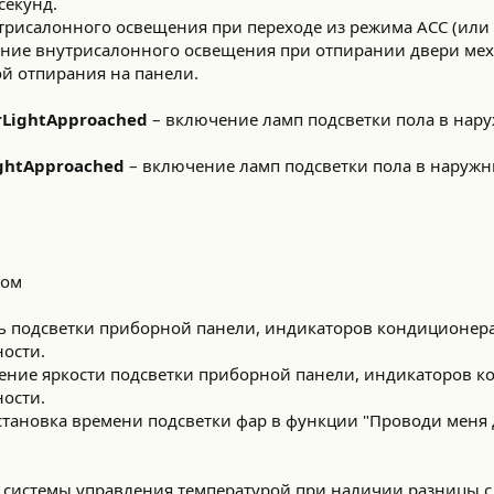
секунд.
рисалонного освещения при переходе из режима АСС (или I
ение внутрисалонного освещения при отпирании двери ме
й отпирания на панели.
orLightApproached
– включение ламп подсветки пола в нар
LightApproached
– включение ламп подсветки пола в наружн
том
ь подсветки приборной панели, индикаторов кондиционера
ости.
ние яркости подсветки приборной панели, индикаторов ко
ости.
становка времени подсветки фар в функции "Проводи меня
системы управления температурой при наличии разницы с