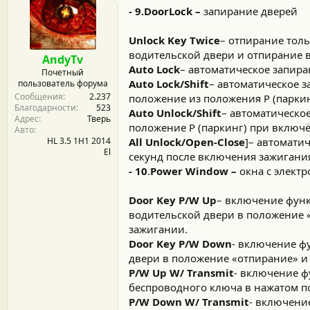
д
- 9.DoorLock –
запирание дверей
а
р
Unlock Key Twice
– отпирание тол
н
о
водительской двери и отпирание в
AndyTv
с
Auto Lock
– автоматическое запир
Почетный
т
Auto Lock/Shift
– автоматическое 
пользователь форума
и
Сообщения
2.237
:
положение из положения Р (паркин
Благодарности
523
Auto Unlock/Shift
– автоматическо
Адрес
Тверь
положение Р (паркинг) при включ
Авто
HL 3.5 1H1 2014
All Unlock/Open-Close
]– автомати
El
секунд после включения зажигани
- 10
.
Power Window –
окна с элект
Door Key P/W Up
– включение функ
водительской двери в положение 
зажигании.
Door Key P/W Down
- включение ф
двери в положение «отпирание» и
P/W Up W/ Transmit
- включение ф
беспроводного ключа в нажатом п
P/W Down W/ Transmit
- включени