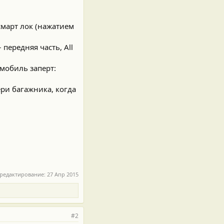
смарт лок (нажатием
передняя часть, All
мобиль заперт:
ри багажника, когда
 редактирование:
27 Апр 2015
#2