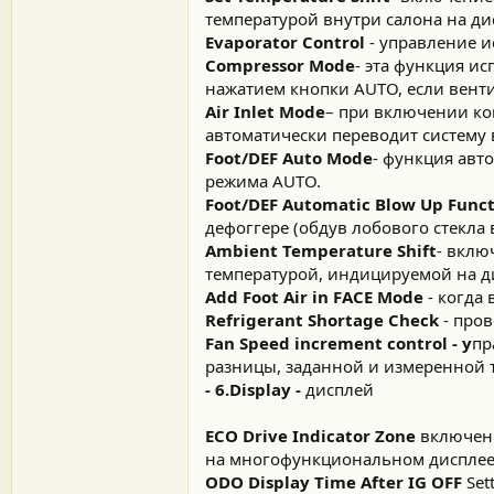
температурой внутри салона на дисп
Evaporator Control
- управление и
Compressor Mode
- эта функция и
нажатием кнопки AUTO, если вент
Air Inlet Mode
– при включении ко
автоматически переводит систему
Foot/DEF Auto Mode
- функция авт
режима AUTO.
Foot/DEF Automatic Blow Up Func
дефоггере (обдув лобового стекла 
Ambient Temperature Shift
- вклю
температурой, индицируемой на дисп
Add Foot Air in FACE Mode
- когда 
Refrigerant Shortage Check
- пров
Fan Speed increment control - у
пр
разницы, заданной и измеренной т
- 6.Display -
дисплей
ECO Drive Indicator Zone
включени
на многофункциональном дисплее
ODO Display Time After IG OFF
Set