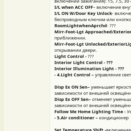
включении зажигания): 15, 7.5, 30 
I/L when ACC OFF
– включение внут
I/L ON W/Door Key Unlock
- включ
беспроводным ключом или кнопко
RoomLightwhenAprchd
- ???
Mirr-Foot-Lgt Approached/Exteri
приближении.
Mirr-Foot-Lgt Unlocked/Exterior
открывании двери.
Light Control -
???
Interior Light Control - ???
Interior Illumination Light - ???
- 4.Light Control –
управление све
Disp Ex ON Sen
–
уменьшает яркост
зависимости от внешней освещённ
Disp Ex OFF Sen–
отменяет уменьше
зависимости от внешней освещённ
Follow Me Home Lighting Time -
У
- 5.Air conditioner –
кондиционер
Set Temperature Shift -
включение 