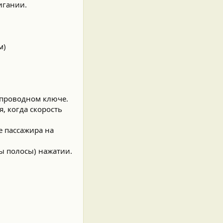
игании.
м)
спроводном ключе.
, когда скорость
е пассажира на
ы полосы) нажатии.