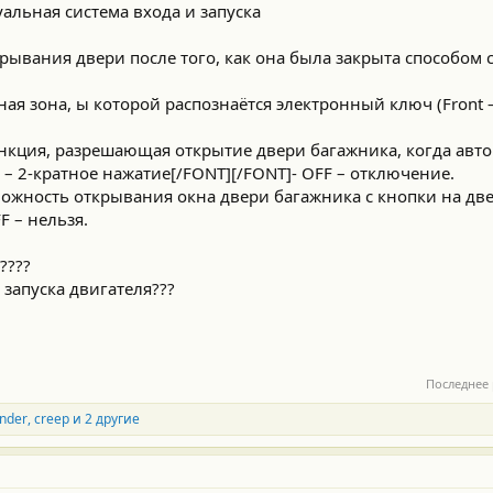
альная система входа и запуска
крывания двери после того, как она была закрыта способом 
ая зона, ы которой распознаётся электронный ключ (Front – 
нкция, разрешающая открытие двери багажника, когда авто
e – 2-кратное нажатие[/FONT][/FONT]- OFF – отключение.
можность открывания окна двери багажника с кнопки на две
F – нельзя.
 ????
 запуска двигателя???
Последнее
nder
,
creep
и 2 другие