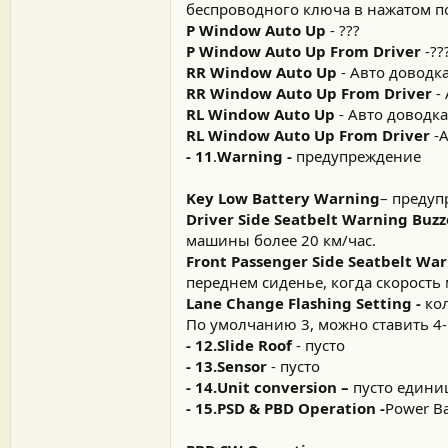
беспроводного ключа в нажатом п
P Window Auto Up
- ???
P Window Auto Up From Driver
-??
RR Window Auto Up
- Авто доводка
RR Window Auto Up From Driver
- 
RL Window Auto Up
- Авто доводка
RL Window Auto Up From Driver
-А
- 11
.
Warning -
предупреждение
Key Low Battery Warning
– предуп
Driver Side Seatbelt Warning Buzz
машины более 20 км/час.
Front Passenger Side Seatbelt Wa
переднем сиденье, когда скорость
Lane Change Flashing Setting -
кол
По умолчанию 3, можно ставить 4-
- 12.Slide Roof
- пусто
- 13.Sensor
- пусто
- 14.Unit conversion –
пусто едини
- 15.PSD & PBD Operation -
Power B