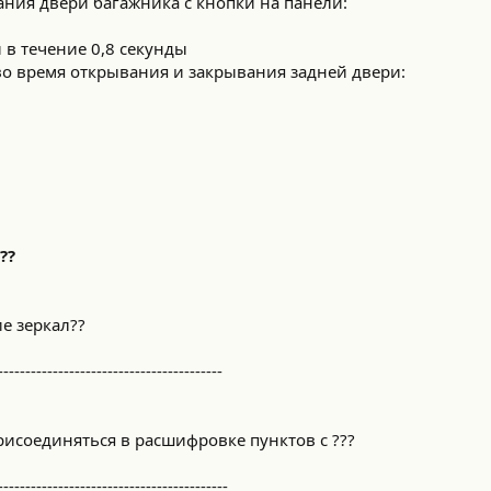
ния двери багажника с кнопки на панели:
 в течение 0,8 секунды
во время открывания и закрывания задней двери:
??
е зеркал??
-----------------------------------------
соединяться в расшифровке пунктов с ???
------------------------------------------