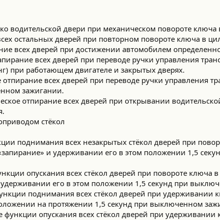
ько водительской двери при механическом повороте ключа 
сех остальных дверей при повторном повороте ключа в ци
ание всех дверей при достижении автомобилем определенно
запирание всех дверей при переводе ручки управления тран
г) при работающем двигателе и закрытых дверях.
е отпирание всех дверей при переводе ручки управления тр
ённом зажигании.
ческое отпирание всех дверей при открывании водительско
я.
роприводом стёкол
ции поднимания всех незакрытых стёкол дверей при повор
«запирание» и удерживании его в этом положении 1,5 сек
ункции опускания всех стёкол дверей при повороте ключа в
 удерживании его в этом положении 1,5 секунд при выклю
ункции поднимания всех стёкол дверей при удерживании 
оложении на протяжении 1,5 секунд при выключенном заж
е функции опускания всех стёкол дверей при удерживании