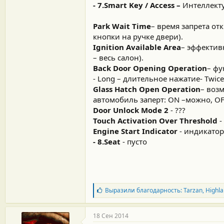
- 7.Smart Key / Access –
Интеллекту
Park Wait Time
– время запрета от
кнопки на ручке двери).
Ignition Available Area
– эффективн
– весь салон).
Back Door Opening Operation
– фу
- Long – длительное нажатие- Twic
Glass Hatch Open Operation
– воз
автомобиль заперт: ON –можно, OF
Door Unlock Mode 2
- ???
Touch Activation Over Threshold
-
Engine Start Indicator
- индикатор
- 8.Seat
- пусто
Б
Выразили благодарность:
Tarzan
,
Highla
л
а
г
18 Сен 2014
о