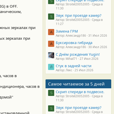
S
Автор: Stroitel20052005
Среда в
G) в OFF.
11:30
ханическим,
Звук при проезде камер?
S
Автор: Stroitel20052005
Среда в
11:27
ужных зеркалах при
Замена ГРМ
А
Автор: Александр186
31 Июл 2026
ых зеркалах при
Буксировка гибрида
А
Автор: Александр186
30 Июл 2026
С Днём рождения Yugin!
Автор: Mihail71
27 Июл 2026
Стук в задней части
Л
Автор: Лекс
25 Июл 2026
, часов в
Самое читаемое за 5 дней
ндиционера, часов в
Скрип спереди в подвеске.
S
Автор: Stroitel20052005
Среда в
 домой"
11:30
Звук при проезде камер?
S
Автор: Stroitel20052005
Среда в
 установленной