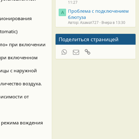
11:27
Проблема с подключением
А
блютуза
иционирования
Автор: Азамат727
Вчера в 13:30
tomatic)
Поделиться страницей
кло» при включении
WhatsApp
Электронная почта
Ссылка
 при включенном
ницы с наружной
личество воздуха.
висимости от
о режима вождения