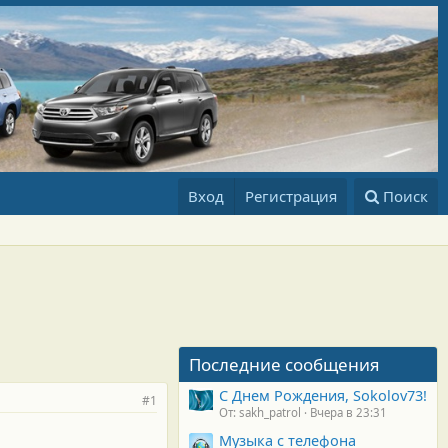
Вход
Регистрация
Поиск
Последние сообщения
С Днем Рождения, Sokolov73!
#1
От: sakh_patrol
Вчера в 23:31
Музыка с телефона