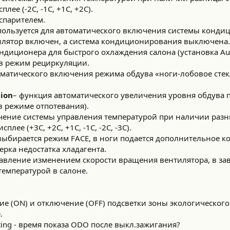
лее (-2C, -1C, +1C, +2C).
спарителем.
спользуется для автоматического включения системы конд
илятор включен, а система кондиционирования выключена.
ндиционера для быстрого охлаждения салона (установка Au
 в режим рециркуляции.
оматического включения режима обдува «ноги-лобовое сте
tion
– функция автоматического увеличения уровня обдува
в режиме отпотевания).
чение системы управления температурой при наличии раз
лее (+3C, +2C, +1C, -1C, -2C, -3C).
выбирается режим FACE, в ноги подается дополнительное ко
ерка недостатка хладагента.
авление изменением скорости вращения вентилятора, в за
емпературой в салоне.
е (ON) и отключение (OFF) подсветки зоны экологическог
.
ting - время показа ODO после выкл.зажигания?