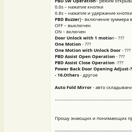
PBD SW Operation
– режим открыва
0.0s – нажатие кнопки
0.8s – нажатие и удержание кнопки
PBD Buzzer
]– включение зуммера 
OFF – выключен
ON – включен
Door Unlock with 1 motio
n - ???
One Motion
- ???
One Motion with Unlock Door
- ???
PBD Assist Open Operation
- ???
PBD Assist Close Operation
-???
Power Back Door Opening Adjust-?
- 16.Others
- другое
Auto Fold Mirror
- авто складывани
----------------------------------------------------
Прошу знающих и понимающих при
----------------------------------------------------