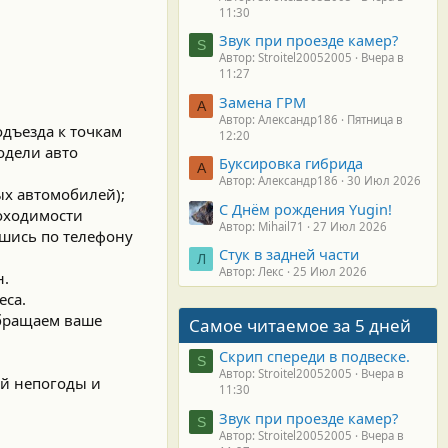
11:30
Звук при проезде камер?
S
Автор: Stroitel20052005
Вчера в
11:27
Замена ГРМ
А
Автор: Александр186
Пятница в
одъезда к точкам
12:20
одели авто
Буксировка гибрида
А
Автор: Александр186
30 Июл 2026
ых автомобилей);
С Днём рождения Yugin!
роходимости
Автор: Mihail71
27 Июл 2026
вшись по телефону
Стук в задней части
Л
Автор: Лекс
25 Июл 2026
н.
еса.
Обращаем ваше
Самое читаемое за 5 дней
Скрип спереди в подвеске.
S
Автор: Stroitel20052005
Вчера в
ай непогоды и
11:30
Звук при проезде камер?
S
Автор: Stroitel20052005
Вчера в