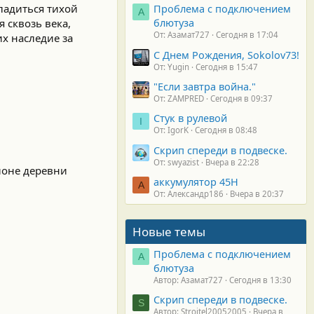
ладиться тихой
Проблема с подключением
А
блютуза
 сквозь века,
От: Азамат727
Сегодня в 17:04
х наследие за
С Днем Рождения, Sokolov73!
От: Yugin
Сегодня в 15:47
"Если завтра война."
От: ZAMPRED
Сегодня в 09:37
Стук в рулевой
I
От: IgorK
Сегодня в 08:48
Скрип спереди в подвеске.
От: swyazist
Вчера в 22:28
йоне деревни
аккумулятор 45H
А
От: Александр186
Вчера в 20:37
Новые темы
Проблема с подключением
А
блютуза
Автор: Азамат727
Сегодня в 13:30
Скрип спереди в подвеске.
S
Автор: Stroitel20052005
Вчера в