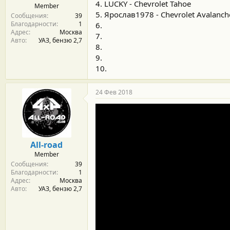
4. LUCKY - Chevrolet Tahoe
Member
5. Ярослав1978 - Chevrolet Avalanch
Сообщения
39
Благодарности
1
6.
Адрес
Москва
7.
Авто
УАЗ, бензю 2,7
8.
9.
10.
24 Фев 2018
All-road
Member
Сообщения
39
Благодарности
1
Адрес
Москва
Авто
УАЗ, бензю 2,7