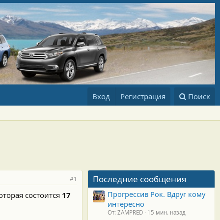
Вход
Регистрация
Поиск
Последние сообщения
#1
Прогрессив Рок. Вдруг кому
оторая состоится
17
интересно
От: ZAMPRED
15 мин. назад