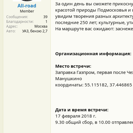
м
а
За один день вы сможете прикосн
All-road
ы
л
красотой природы Подмосковья и в
Member
а
увидим творения разных архитекту
Сообщения
39
Благодарности
1
последние 250 лет; культурные, у
Адрес
Москва
На маршруте вас ожидают: заснеже
Авто
УАЗ, бензю 2,7
Организационная информация:
Место встречи:
Заправка Газпром, первая после Ч
Манушкино
координаты: 55.115182, 37.446865 (
Дата и время встречи:
17 февраля 2018 г.
9.30 общий сбор, в 10.00 отправл