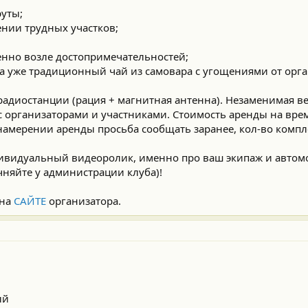
уты;
ении трудных участков;
енно возле достопримечательностей;
 на уже традиционный чай из самовара с угощениями от орг
 радиостанции (рация + магнитная антенна). Незаменимая 
с организаторами и участниками. Стоимость аренды на врем
о намерении аренды просьба сообщать заранее, кол-во компл
ндивидуальный видеоролик, именно про ваш экипаж и авто
чняйте у администрации клуба)!
 на
САЙТЕ
организатора.
ый