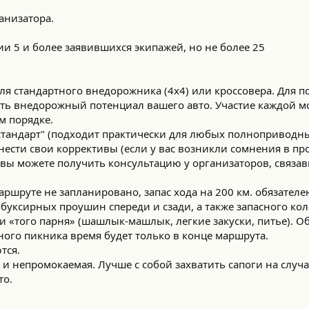
анизатора.
и 5 и более заявившихся экипажей, но не более 25
ля стандартного внедорожника (4х4) или кроссовера. Для п
ть внедорожный потенциал вашего авто. Участие каждой м
м порядке.
"стандарт" (подходит практически для любых полноприводн
внести свои коррективы (если у вас возникли сомнения в п
вы можете получить консультацию у организаторов, связа
ршруте не запланировано, запас хода на 200 км. обязателе
буксирных проушин спереди и сзади, а также запасного кол
я и «того парня» (шашлык-машлык, легкие закуски, питье). 
ного пикника время будет только в конце маршрута.
тся.
я и непромокаемая. Лучше с собой захватить сапоги на случ
то.