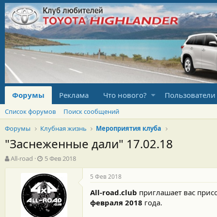
Форумы
Реклама
Что нового?
Пользователи
Список форумов
Поиск сообщений
Форумы
Клубная жизнь
Мероприятия клуба
"Заснеженные дали" 17.02.18
А
Д
All-road
5 Фев 2018
в
а
т
т
5 Фев 2018
о
а
All-road.club
приглашает вас присо
р
н
т
а
февраля 2018
года.
е
ч