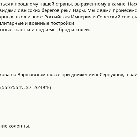
уться к прошлому нашей страны, выраженному в камне. Нас
идами с высоких берегов реки Нары. Мы с вами пронесемся
рных школ и эпох: Российская Империя и Советский союз, и
тилитарные и военные постройки.
нные склоны и подъемы, брод и колеи...
ехова на Варшавском шоссе при движении к Серпухову, в ра
55°6′55″N, 37°26′49″E)
ение колонны.