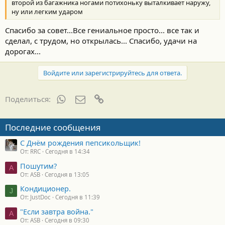
второй из багажника ногами потихоньку выталкивает наружу,
ну или легким ударом
Спасибо за совет...Все гениальное просто... все так и
сделал, с трудом, но открылась... Спасибо, удачи на
дорогах...
Войдите или зарегистрируйтесь для ответа.
WhatsApp
Электронная почта
Ссылка
Поделиться:
Последние сообщения
С Днём рождения пепсикольщик!
От: RRC
Сегодня в 14:34
Пошутим?
A
От: ASB
Сегодня в 13:05
Кондиционер.
J
От: JustDoc
Сегодня в 11:39
"Если завтра война."
A
От: ASB
Сегодня в 09:30