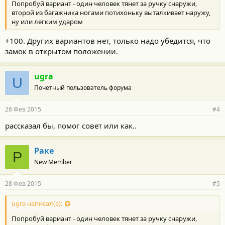
Попробуй вариант - один человек тянет за ручку снаружи,
и
:
второй из багажника ногами потихоньку выталкивает наружу,
ну или легким ударом
+100. Других вариантов нет, только надо убедится, что
замок в открытом положении.
ugra
U
Почетный пользователь форума
28 Фев 2015
#4
рассказал бы, помог совет или как..
Раке
Р
New Member
28 Фев 2015
#5
ugra написал(а):
Попробуй вариант - один человек тянет за ручку снаружи,