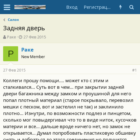
Вход
Регистрация
Салон
Задняя дверь
А
Д
Раке
27 Фев 2015
в
а
т
т
Раке
Р
о
а
New Member
р
н
т
а
27 Фев 2015
е
ч
#1
м
а
Коллеги прошу помощи.... может кто с этим и
ы
л
сталкивался... Суть вот в чем... при закрытии задней
а
двери багажника между замком и проушиной для него
попал плотный материал (старое покрывало, перевозил
мешки с песком, вот и застелил не так) и заклинило
плотно... Изнутри, по возможности подлез и пинцетом,
сколько мог повыдергивал что то в виде ниток, кусочков
материи и все... дальше вроде ничего нет, но замок не
открывается... Думал попробовать пластиковую обшивку
снять и добраться до этого соединения,но получится