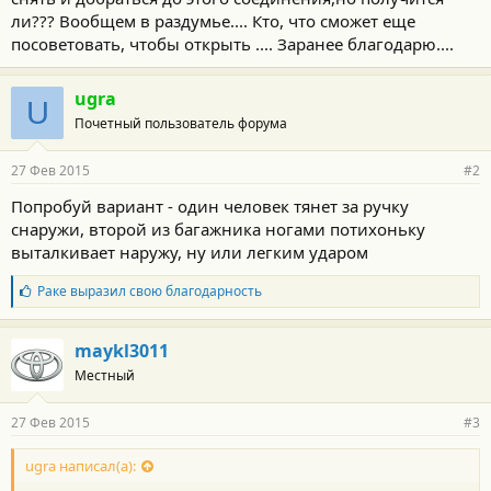
ли??? Вообщем в раздумье.... Кто, что сможет еще
посоветовать, чтобы открыть .... Заранее благодарю....
ugra
U
Почетный пользователь форума
27 Фев 2015
#2
Попробуй вариант - один человек тянет за ручку
снаружи, второй из багажника ногами потихоньку
выталкивает наружу, ну или легким ударом
Б
Раке
выразил свою благодарность
л
а
г
maykl3011
о
Местный
д
а
р
27 Фев 2015
#3
н
о
с
ugra написал(а):
т