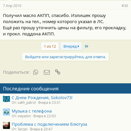
7 Апр 2010
#30
Получил масло АКПП, спасибо. Излишек прошу
положить на тел., номер которого указал в ЛС.
Ещё раз прошу уточнить цены на фильтр, его прокладку,
и прокл. поддона АКПП.
Last
1 из 12
Вперёд
Войдите или зарегистрируйтесь для ответа.
WhatsApp
Электронная почта
Ссылка
Поделиться:
Последние сообщения
С Днем Рождения, Sokolov73!
От: sakh_patrol
Вчера в 23:31
Музыка с телефона
От: swyazist
Вчера в 22:03
Проблема с подключением блютуза
От: Tarzan
Вчера в 20:47