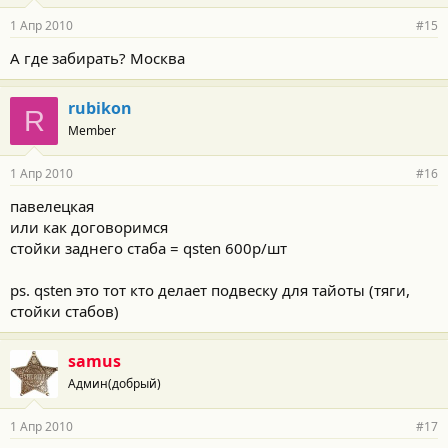
1 Апр 2010
#15
А где забирать? Москва
rubikon
R
Member
1 Апр 2010
#16
павелецкая
или как договоримся
стойки заднего стаба = qsten 600р/шт
ps. qsten это тот кто делает подвеску для тайоты (тяги,
стойки стабов)
samus
Админ(добрый)
1 Апр 2010
#17