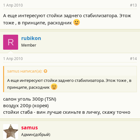
1 Апр 2010
#13
А еще интересуют стойки заднего стабилизатора. Этож
тоже , в принципе, расходник
rubikon
R
Member
1 Апр 2010
#14
samus написал(а):
А еще интересуют стойки заднего стабилизатора. Этож тоже , в
принципе, расходник
салон уголь 300р (TSN)
воздух 200р (корея)
стойки стаба - вин лучше скиньте в личку, скажу точно
samus
Админ(добрый)