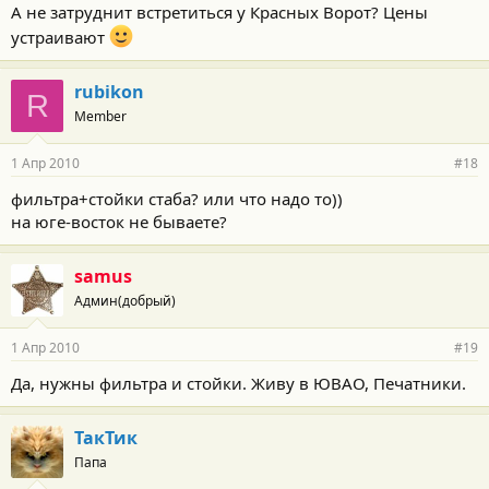
А не затруднит встретиться у Красных Ворот? Цены
устраивают
rubikon
R
Member
1 Апр 2010
#18
фильтра+стойки стаба? или что надо то))
на юге-восток не бываете?
samus
Админ(добрый)
1 Апр 2010
#19
Да, нужны фильтра и стойки. Живу в ЮВАО, Печатники.
ТакТик
Папа