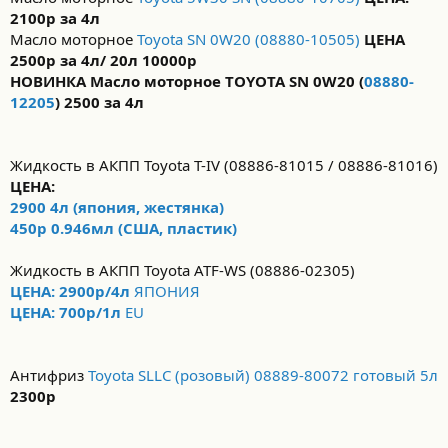
2100р за 4л
Масло моторное
Toyota SN 0W20 (08880-10505)
ЦЕНА
2500р за 4л/ 20л 10000р
НОВИНКА Масло моторное TOYOTA SN 0W20 (
08880-
12205
) 2500 за 4л
Жидкость в АКПП Toyota T-IV (08886-81015 / 08886-81016)
ЦЕНА:
2900 4л (япония, жестянка)
450р 0.946мл (США, пластик)
Жидкость в АКПП Toyota ATF-WS (08886-02305)
ЦЕНА: 2900р/4л
ЯПОНИЯ
ЦЕНА: 700р/1л
EU
Антифриз
Toyota SLLC (розовый) 08889-80072 готовый 5л
2300р