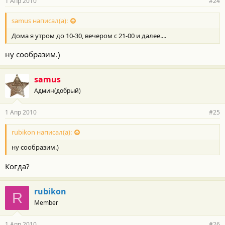
1 Апр 2010
#24
samus написал(а):
Дома я утром до 10-30, вечером с 21-00 и далее....
ну сообразим.)
samus
Админ(добрый)
1 Апр 2010
#25
rubikon написал(а):
ну сообразим.)
Когда?
rubikon
R
Member
1 Апр 2010
#26