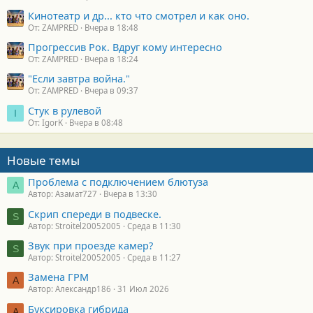
Кинотеатр и др... кто что смотрел и как оно.
От: ZAMPRED
Вчера в 18:48
Прогрессив Рок. Вдруг кому интересно
От: ZAMPRED
Вчера в 18:24
"Если завтра война."
От: ZAMPRED
Вчера в 09:37
Стук в рулевой
I
От: IgorK
Вчера в 08:48
Новые темы
Проблема с подключением блютуза
А
Автор: Азамат727
Вчера в 13:30
Скрип спереди в подвеске.
S
Автор: Stroitel20052005
Среда в 11:30
Звук при проезде камер?
S
Автор: Stroitel20052005
Среда в 11:27
Замена ГРМ
А
Автор: Александр186
31 Июл 2026
Буксировка гибрида
А