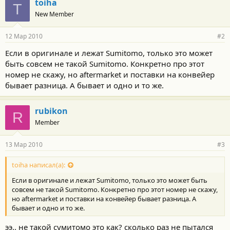
toiha
T
New Member
12 Мар 2010
#2
Если в оригинале и лежат Sumitomo, только это может
быть совсем не такой Sumitomo. Конкретно про этот
номер не скажу, но aftermarket и поставки на конвейер
бывает разница. А бывает и одно и то же.
rubikon
R
Member
13 Мар 2010
#3
toiha написал(а):
Если в оригинале и лежат Sumitomo, только это может быть
совсем не такой Sumitomo. Конкретно про этот номер не скажу,
но aftermarket и поставки на конвейер бывает разница. А
бывает и одно и то же.
ээ.. не такой сумитомо это как? сколько раз не пытался