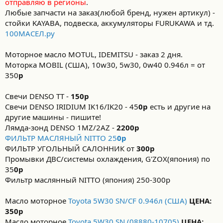
отправляю в регионы
.
Любые запчасти на заказ(любой бренд, нужен артикул) -
стойки KAYABA, подвеска, аккумуляторы FURUKAWA и тд.
100МАСЕЛ.ру
Моторное масло MOTUL, IDEMITSU - заказ 2 дня.
Моторка MOBIL (США), 10w30, 5w30, 0w40 0.946л = от
350
р
Свечи DENSO TT -
150р
Свечи DENSO IRIDIUM IK16/IK20 - 45
0р
есть и другие на
другие машины - пишите!
Лямда-зонд DENSO 1MZ/2AZ -
2200р
ФИЛЬТР МАСЛЯНЫЙ NITTO 25
0р
ФИЛЬТР УГОЛЬНЫЙ САЛОННИК от
300р
Промывки ДВС/системы охлаждения, G'ZOX(япония) по
35
0р
Фильтр маслянный NITTO (япония) 250-300р
Масло моторное
Toyota 5W30 SN/CF 0.946л (США)
ЦЕНА:
350р
Масло моторное
Toyota 5W30 SN (08880-10705)
ЦЕНА: