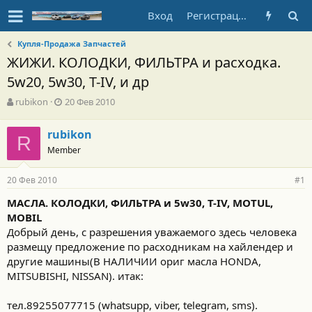
Вход
Регистрация
Купля-Продажа Запчастей
ЖИЖИ. КОЛОДКИ, ФИЛЬТРА и расходка.
5w20, 5w30, T-IV, и др
А
Д
rubikon
20 Фев 2010
в
а
т
т
rubikon
о
R
а
Member
р
н
т
а
е
ч
20 Фев 2010
#1
м
а
ы
л
МАСЛА. КОЛОДКИ, ФИЛЬТРА и 5w30, T-IV, MOTUL,
а
MOBIL
Добрый день, с разрешения уважаемого здесь человека
размещу предложение по расходникам на хайлендер и
другие машины(В НАЛИЧИИ ориг масла HONDA,
MITSUBISHI, NISSAN). итак:
тел.89255077715 (whatsupp, viber, telegram, sms).