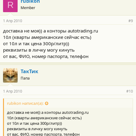
rubikon
R
Member
1 Апр 2010
#9
доставка не моя)) а конторы autotrading.ru
10л (кварты американские сейчас есть)
от 10л и так цена 300р/литр))
реквизиты в личку могу кинуть
от вас, ФИО, номер паспорта, телефон
ТакТик
Папа
1 Апр 2010
#10
rubikon написал(а):
доставка не моя)) а конторы autotrading.ru
10л (кварты американские сейчас есть)
от 10л и так цена 300р/литр))
реквизиты в личку могу кинуть
от вас, ФИО, номер паспорта, телефон