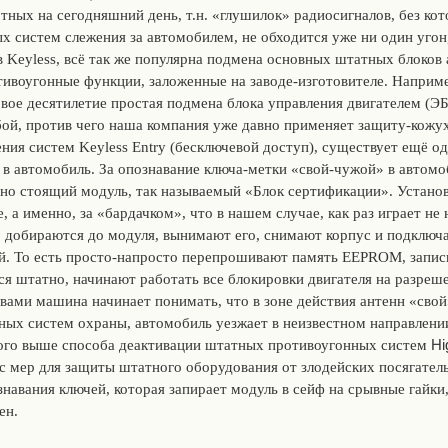
тных на сегодняшний день, т.н. «глушилок» радиосигналов, без ко
х систем слежения за автомобилем, не обходится уже ни один угон,
в Keyless, всё так же популярна подмена основных штатных блоков
тивоугонные функции, заложенные на заводе-изготовителе. Наприм
вое десятилетие простая подмена блока управления двигателем (ЭБ
ой, против чего наша компания уже давно применяет защиту-кожу
ния систем Keyless Entry (бесключевой доступ), существует ещё одн
в автомобиль. За опознавание ключа-метки «свой-чужой» в автомо
ьно стоящий модуль, так называемый «Блок сертификации». Установ
а именно, за «бардачком», что в нашем случае, как раз играет не 
д, добираются до модуля, вынимают его, снимают корпус и подключ
й. То есть просто-напросто перепрошивают память EEPROM, запис
ся штатно, начинают работать все блокировки двигателя на разреше
овами машина начинает понимать, что в зоне действия антенн «свой
ьных систем охраны, автомобиль уезжает в неизвестном направлен
Hi
нного выше способа деактивации штатных противоугонных систем
мер для защиты штатного оборудования от злодейских посягатель
знавания ключей, которая запирает модуль в сейф на срывные гайки,
ен.