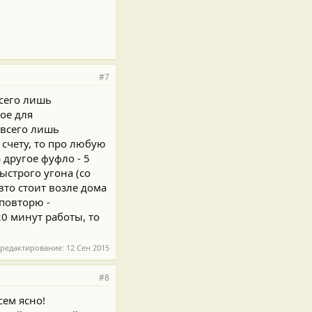
#7
всего лишь
ое для
 всего лишь
 счету, то про любую
 другое фуфло - 5
ыстрого угона (со
вто стоит возле дома
 повторю -
20 минут работы, то
 редактирование:
12 Сен 2015
#8
сем ясно!