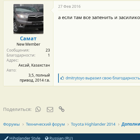
а
г
27 Фев 2016
о
д
а если там все запенить и засилик
а
р
н
о
Самат
с
New Member
т
Сообщения
23
и
Благодарности
1
:
Адрес
Аксай, Казахстан
Авто
3,5, полный
Б
dmitrytoyo
выразил свою благодарность
привод, 2014 г.в.
л
а
г
о
д
а
WhatsApp
Электронная почта
Ссылка
Поделиться:
р
н
о
Форумы
Технический форум
Toyota Highlander 2014
Дополни
с
т
и
Hihglander Style
Russian (RU)