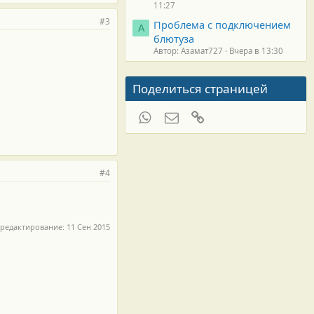
11:27
#3
Проблема с подключением
А
блютуза
Автор: Азамат727
Вчера в 13:30
Поделиться страницей
WhatsApp
Электронная почта
Ссылка
#4
?
 редактирование:
11 Сен 2015