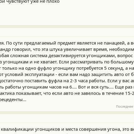
бой чувствуют уже не плохо
ия. По сути предлагаемый предмет является не панацеей, а 
сандр говорил, что эта штука увеличивает время, необходим
юбая сложная система дезактивируется угонщиками, вопрос
аз угонщикам и не хватает. Если рассматривать по большому
т только на одно фуфло угонщику потребуется 5 секунд, а на
 от условий эксплуатации - если вам надо защитить авто от б
остаточно поставить фуфла на 2-3 часа работы. Если у вас а
ь работы угонщикам часов на 6.... Вот и вся суть.... Еще раз
актика показывает, что если авто не завелось в течение 15-
рецеденты...
Последнее
т квалификации угонщиков и места совершения угона, это в