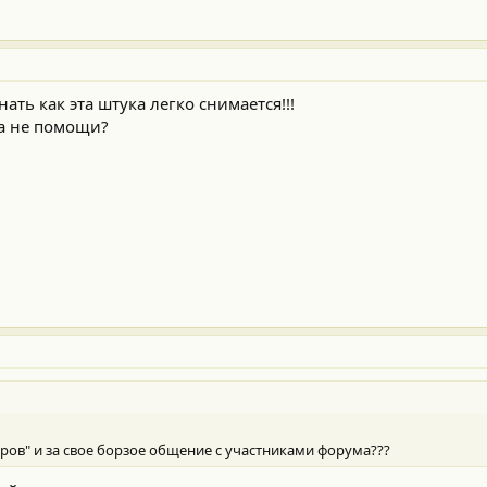
ть как эта штука легко снимается!!!
 а не помощи?
еров" и за свое борзое общение с участниками форума???