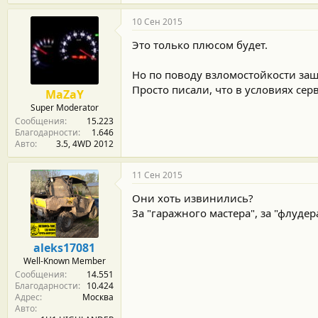
10 Сен 2015
Это только плюсом будет.
Но по поводу взломостойкости защ
Просто писали, что в условиях серви
MaZaY
Super Moderator
Сообщения
15.223
Благодарности
1.646
Авто
3.5, 4WD 2012
11 Сен 2015
Они хоть извинились?
За "гаражного мастера", за "флуде
aleks17081
Well-Known Member
Сообщения
14.551
Благодарности
10.424
Адрес
Москва
Авто