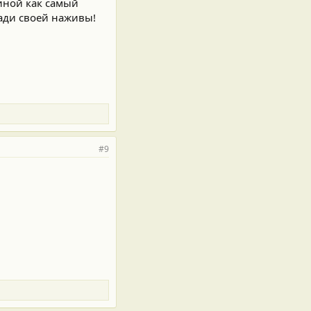
 иной как самый
ади своей наживы!
#9