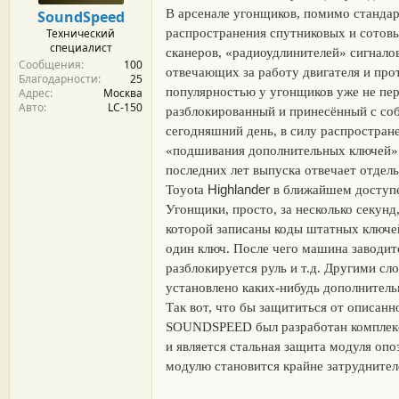
м
а
В арсенале угонщиков, помимо стандар
SoundSpeed
ы
л
Технический
распространения спутниковых и сотовы
а
специалист
сканеров, «радиоудлинителей» сигнало
Сообщения
100
отвечающих за работу двигателя и про
Благодарности
25
популярностью у угонщиков уже не пер
Адрес
Москва
Авто
LC-150
разблокированный и принесённый с соб
сегодняшний день, в силу распростране
«подшивания дополнительных ключей» 
последних лет выпуска отвечает отдел
Highlander
Toyota
в ближайшем доступе, 
Угонщики, просто, за несколько секун
которой записаны коды штатных ключе
один ключ. После чего машина заводит
разблокируется руль и т.д. Другими сл
установлено каких-нибудь дополнител
Так вот, что бы защититься от описа
SOUNDSPEED был разработан комплекс 
и является стальная защита модуля опо
модулю становится крайне затруднител