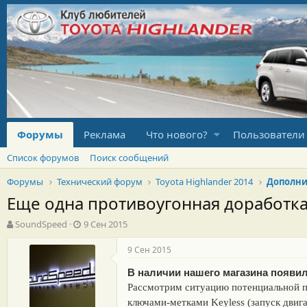
Форумы
Реклама
Что нового?
Пользователи
Список форумов
Поиск сообщений
Форумы
Технический форум
Toyota Highlander 2014
Дополни
Еще одна противоугонная доработк
А
Д
SoundSpeed
9 Сен 2015
в
а
т
т
9 Сен 2015
о
а
р
н
В наличии нашего магазина появила
т
а
Рассмотрим ситуацию потенциальной п
е
ч
ключами-метками Keyless (запуск двига