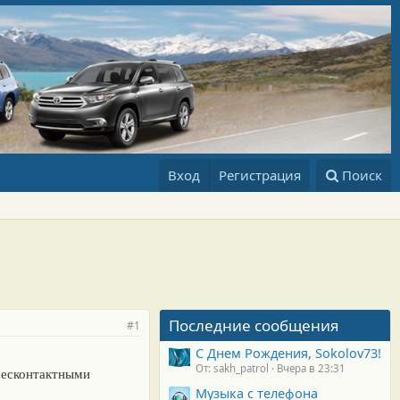
Вход
Регистрация
Поиск
Последние сообщения
#1
С Днем Рождения, Sokolov73!
От: sakh_patrol
Вчера в 23:31
бесконтактными
Музыка с телефона