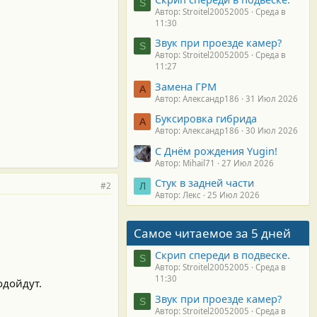
S
Автор: Stroitel20052005
Среда в
11:30
Звук при проезде камер?
S
Автор: Stroitel20052005
Среда в
11:27
Замена ГРМ
А
Автор: Александр186
31 Июл 2026
Буксировка гибрида
А
Автор: Александр186
30 Июл 2026
С Днём рождения Yugin!
Автор: Mihail71
27 Июл 2026
Стук в задней части
#2
Л
Автор: Лекс
25 Июл 2026
Самое читаемое за 5 дней
Скрип спереди в подвеске.
S
Автор: Stroitel20052005
Среда в
11:30
одойдут.
Звук при проезде камер?
S
Автор: Stroitel20052005
Среда в