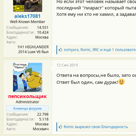
Но если этот человек называет св
последний "пиараст" который пыта
Хотя ему ни кто не хамил, а задав
aleks17081
Well-Known Member
Сообщения
14.551
Благодарности
10.424
Адрес
Москва
Авто
1H1 HIGHLANDER
Б
somyara
,
Romic
,
RRC
и ещё 1 пользовате
2014 Luxe V6 был
л
а
г
12 Сен 2015
о
д
Ответа на вопросы,не было, зато 
а
Ответ был один, сам дурак!
р
н
о
пепсикольщик
с
Administrator
т
и
Команда форума
:
Сообщения
22.798
Благодарности
5.118
Адрес
Москва
Б
Romic
выразил свою благодарность
Авто
Москвич
л