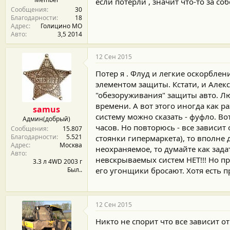
если потерли , значит что-то за со
Сообщения
30
Благодарности
18
Адрес
Голицино МО
Авто
3,5 2014
12 Сен 2015
Потер я . Флуд и легкие оскорблен
элементом защиты. Кстати, и Алек
"обезоруживания" защиты авто. Л
времени. А вот этого иногда как р
samus
систему можно сказать - фуфло. Во
Админ(добрый)
часов. Но повторюсь - все зависит
Сообщения
15.807
Благодарности
5.521
стоянки гипермаркета), то вполне д
Адрес
Москва
неохраняемое, то думайте как задат
Авто
невскрываемых систем НЕТ!!! Но пр
3.3 л 4WD 2003 г
Был..
его угонщики бросают. Хотя есть п
12 Сен 2015
Никто не спорит что все зависит о