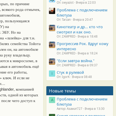
От: swyazist
Вчера в 22:03
торых, по причине
Проблема с подключением
 всякого рода отмычек,
блютуза
 автомобиля,
От: Tarzan
Вчера в 20:47
ер, пользующаяся
Кинотеатр и др... кто что
У) на
смотрел и как оно.
х ЭБУ. Но на
От: ZAMPRED
Вчера в 18:48
а «лазейка» для т.н.
Прогрессив Рок. Вдруг кому
билях семейства Тойота
интересно
лен он, на автомобиле
От: ZAMPRED
Вчера в 18:24
на руку владельцу.
"Если завтра война."
аются к микросхеме, в
От: ZAMPRED
Вчера в 09:37
ывая в автомобиль ещё
Стук в рулевой
ние его работы,
I
От: IgorK
Вчера в 08:48
» ключ. И если не
ии…
ghlander
, компанией
Новые темы
ств, одной из которых
Проблема с подключением
А
 после чего доступ к
блютуза
Автор: Азамат727
Вчера в 13:30
Скрип спереди в подвеске.