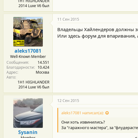
1H1 HIGHLANDER
2014 Luxe V6 был
11 Сен 2015
Владельцы Хайлендеров должны зна
Или здесь форум для впаривания,
aleks17081
Well-Known Member
Сообщения
14.551
Благодарности
10.424
Адрес
Москва
Авто
1H1 HIGHLANDER
2014 Luxe V6 был
12 Сен 2015
aleks17081 написал(а):
Они хоть извинились?
За "гаражного мастера", за "флудераст
Sysanin
Member