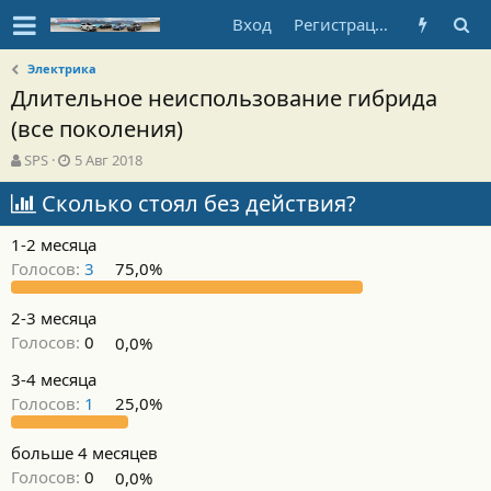
Вход
Регистрация
Электрика
Длительное неиспользование гибрида
(все поколения)
А
Д
SPS
5 Авг 2018
в
а
т
Сколько стоял без действия?
т
о
а
р
н
1-2 месяца
т
а
Голосов:
3
75,0%
е
ч
м
а
ы
л
2-3 месяца
а
Голосов:
0
0,0%
3-4 месяца
Голосов:
1
25,0%
больше 4 месяцев
Голосов:
0
0,0%