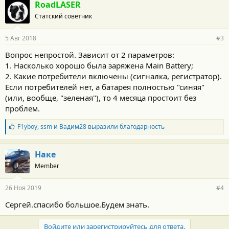
RoadLASER
:
Статский советчик
5 Авг 2018
#3
Вопрос непростой. Зависит от 2 параметров:
1. Насколько хорошо была заряжена Main Battery;
2. Какие потребители включены (сигналка, регистратор).
Если потребителей нет, а батарея полностью "синяя"
(или, вообще, "зеленая"), то 4 месяца простоит без
проблем.
Б
F1yboy
,
ssm
и
Вадим28
выразили благодарность
л
а
г
Наке
о
Member
д
а
р
26 Ноя 2019
#4
н
о
Сергей.спасибо большое.Будем знать.
с
т
и
Войдите или зарегистрируйтесь для ответа.