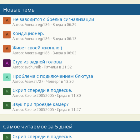
Новые темы
Не заводится с брелка сигнализации
А
Автор: Александр186
Вчера в 06:29
Кондиционер.
А
Автор: Александр186
Вчера в 06:13
Живет своей жизнью )
А
Автор: Александр186
Вчера в 06:03
Стук из задней головы
A
Автор: avchumik
Пятница в 21:32
Проблема с подключением блютуза
А
Автор: Азамат727
Четверг в 13:30
Скрип спереди в подвеске.
S
Автор: Stroitel20052005
Среда в 11:30
Звук при проезде камер?
S
Автор: Stroitel20052005
Среда в 11:27
Самое читаемое за 5 дней
Скрип спереди в подвеске.
S