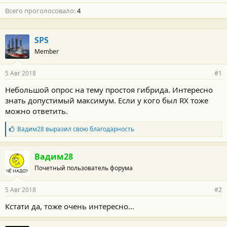
Всего проголосовало
4
SPS
Member
5 Авг 2018
#1
Небольшой опрос на тему простоя гибрида. Интересно
знать допустимый максимум. Если у кого был RX тоже
можно ответить.
Б
Вадим28
выразил свою благодарность
л
а
г
Вадим28
о
Почетный пользователь форума
д
а
р
5 Авг 2018
#2
н
о
Кстати да, тоже очень интересно...
с
т
и