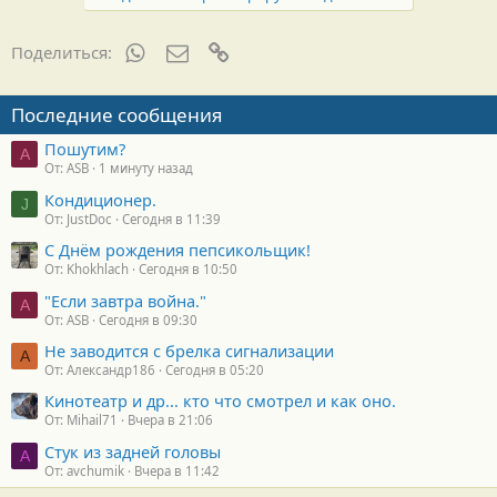
:
WhatsApp
Электронная почта
Ссылка
Поделиться:
Последние сообщения
Пошутим?
A
От: ASB
1 минуту назад
Кондиционер.
J
От: JustDoc
Сегодня в 11:39
С Днём рождения пепсикольщик!
От: Khokhlach
Сегодня в 10:50
"Если завтра война."
A
От: ASB
Сегодня в 09:30
Не заводится с брелка сигнализации
А
От: Александр186
Сегодня в 05:20
Кинотеатр и др... кто что смотрел и как оно.
От: Mihail71
Вчера в 21:06
Стук из задней головы
A
От: avchumik
Вчера в 11:42