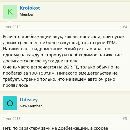
Аналогичные проблемы есть на этом же двигателе и у Camry.
Krolokot
Замена масла ничего не меняет.
K
Member
Кто сталкивался?
1 Авг 2013
#4
Если это дребезжащий звук, как вы написали, при пуске
движка (слышен не более секунды), то это цепи ГРМ.
Натяжитель - гидромеханический (их там два - по
одному на каждую сторону) и необходимое натяжение
достигается после пуска двигателя.
Очень часто встречается на 2GR-FE, только обычно на
пробегах за 100-150т.км. Никакого вмешательства не
требует. Странно только, что на вашем авто оч рано
проявилось.
Odissey
O
New Member
1 Авг 2013
#5
Нет, по характеру звук не дребезжащий, а скорее