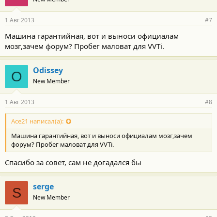
1 Авг 2013
#7
Машина гарантийная, вот и выноси официалам
мозг,зачем форум? Пробег маловат для VVTi.
Odissey
O
New Member
1 Авг 2013
#8
Ace21 написал(а):
Машина гарантийная, вот и выноси официалам мозг,зачем
форум? Пробег маловат для VVTi.
Спасибо за совет, сам не догадался бы
serge
S
New Member