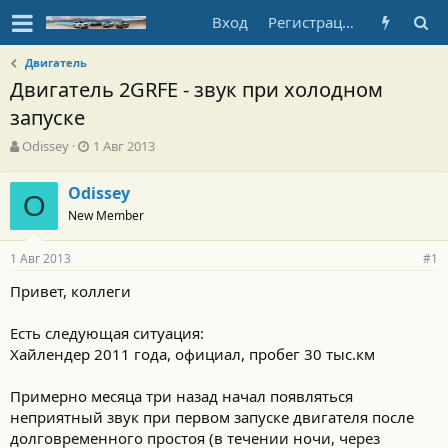
Вход
Регистрация
Двигатель
Двигатель 2GRFE - звук при холодном
запуске
А
Д
Odissey
1 Авг 2013
в
а
т
т
Odissey
о
O
а
New Member
р
н
т
а
е
ч
1 Авг 2013
#1
м
а
ы
л
Привет, коллеги
а
Есть следующая ситуация:
Хайлендер 2011 года, официал, пробег 30 тыс.км
Примерно месяца три назад начал появляться
неприятный звук при первом запуске двигателя после
долговременного простоя (в течении ночи, через