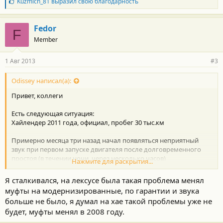
Б
Kuzmich_81
выразил свою благодарность
л
а
г
Fedor
F
о
Member
д
а
р
1 Авг 2013
#3
н
о
с
Odissey написал(а):
т
Привет, коллеги
и
:
Есть следующая ситуация:
Хайлендер 2011 года, официал, пробег 30 тыс.км
Примерно месяца три назад начал появляться неприятный
звук при первом запуске двигателя после долговременного
простоя (в течении ночи, через несколько часов)
Нажмите для раскрытия...
Звук напоминает скрежет не вышедших из зацепления
шестерен стартера. На него и грешил по началу.
Я сталкивался, на лексусе была такая проблема менял
муфты на модернизированные, по гарантии и звука
Знакомый и уважаемый механик говорит, что это шестерни
больше не было, я думал на хае такой проблемы уже не
механизма VVTi.
будет, муфты менял в 2008 году.
Партнамбер 13080-31050