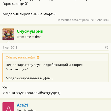
"хрюкающий".
Модернизированные муфты...
Последнее редактирование:
1 Авг 2013
Снусмумрик
From time to time
1 Авг 2013
#6
Odissey написал(а):
Нет, по характеру звук не дребезжащий, а скорее
"хрюкающий".
Модернизированные муфты...
Хм..
У меня звук Троллейбуса(гудит).
Ace21
A
New Member