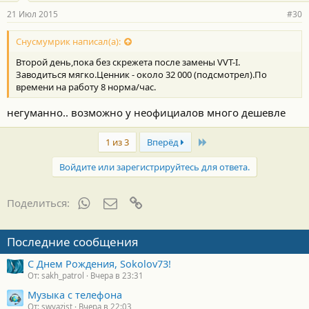
21 Июл 2015
#30
Снусмумрик написал(а):
Второй день,пока без скрежета после замены VVT-I.
Заводиться мягко.Ценник - около 32 000 (подсмотрел).По
времени на работу 8 норма/час.
негуманно.. возможно у неофициалов много дешевле
Last
1 из 3
Вперёд
Войдите или зарегистрируйтесь для ответа.
WhatsApp
Электронная почта
Ссылка
Поделиться:
Последние сообщения
С Днем Рождения, Sokolov73!
От: sakh_patrol
Вчера в 23:31
Музыка с телефона
От: swyazist
Вчера в 22:03