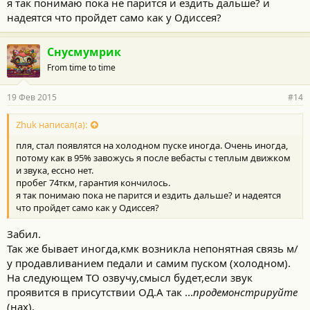
я так понимаю пока не парится и ездить дальше? и
надеятся что пройдет само как у Одиссея?
Снусмумрик
From time to time
19 Фев 2015
#14
Zhuk написал(а):
пля, стал появлятся на холодном пуске иногда. Очень иногда,
потому как в 95% завожусь я после вебасты с теплым движком
и звука, ессно нет.
пробег 74ткм, гарантия кончилось.
я так понимаю пока не парится и ездить дальше? и надеятся
что пройдет само как у Одиссея?
Забил.
Так же бывает иногда,кмк возникла непонятная связь м/
у продавливанием педали и самим пуском (холодном).
На следующем ТО озвучу,смысл будет,если звук
проявится в присутствии ОД.А так ...
продемонстрируйте
(нах).