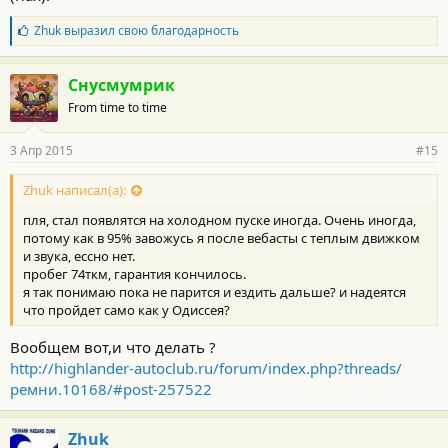
Б
Zhuk
выразил свою благодарность
л
а
г
Снусмумрик
о
From time to time
д
а
р
3 Апр 2015
#15
н
о
с
Zhuk написал(а):
т
пля, стал появлятся на холодном пуске иногда. Очень иногда,
и
:
потому как в 95% завожусь я после вебасты с теплым движком
и звука, ессно нет.
пробег 74ткм, гарантия кончилось.
я так понимаю пока не парится и ездить дальше? и надеятся
что пройдет само как у Одиссея?
Вообщем вот,и что делать ?
http://highlander-autoclub.ru/forum/index.php?threads/
ремни.10168/#post-257522
Zhuk