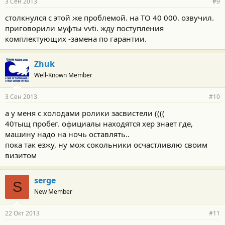
3 Сен 2013
#9
столкнулся с этой же проблемой. на ТО 40 000. озвучил.
приговорили муфты vvti. жду поступления
комплектующих -замена по гарантии.
Zhuk
Well-Known Member
3 Сен 2013
#10
а у меня с холодами ролики засвистели ((((
40тыщ пробег. официалы находятся хер знает где,
машину надо на ночь оставлять..
пока так езжу, ну мож сокольники осчастливлю своим
визитом
serge
S
New Member
22 Окт 2013
#11