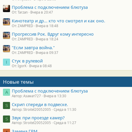
Проблема с подключением блютуза
От: Tarzan
Вчера в 20:47
Кинотеатр и др... кто что смотрел и как оно.
От: ZAMPRED
Вчера в 18:48
Прогрессив Рок. Вдруг кому интересно
От: ZAMPRED
Вчера в 18:24
"Если завтра война."
От: ZAMPRED
Вчера в 09:37
Стук в рулевой
I
От: IgorK
Вчера в 08:48
Новые темы
Проблема с подключением блютуза
А
Автор: Азамат727
Вчера в 13:30
Скрип спереди в подвеске.
S
Автор: Stroitel20052005
Среда в 11:30
Звук при проезде камер?
S
Автор: Stroitel20052005
Среда в 11:27
Замена ГРМ