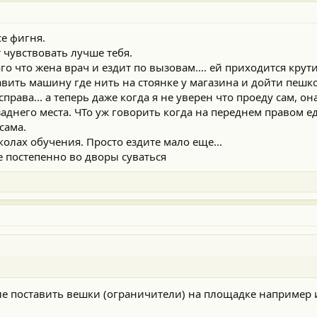
се фигня.
т чувствовать лучше тебя.
того что жена врач и ездит по вызовам.... ей приходится крут
вить машину где нить на стоянке у магазина и дойти пешко
права... а теперь даже когда я не уверен что проеду сам, она
 заднего места. ЧТо уж говорить когда на переднем правом еде
сама.
колах обучения. Просто ездите мало еще...
ное постепенно во дворы суваться
сле поставить вешки (ограничители) на площадке например 