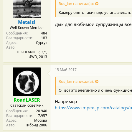
Rus_lan написал(а):
Камеру опять таки надо устанавливать
Metalsl
Дык для любимой супружницы все
Well-Known Member
Сообщения
484
Благодарности
183
Адрес
Сургут
Авто
HIGHLANDER, 3,5,
4WD, 2013
15 Май 2017
Rus_lan написал(а):
О , вот это элегантно и очень функциона
RoadLASER
Например
Статский советчик
https://www.impex-jp.com/catalogs
Сообщения
20.940
Благодарности
7.957
Адрес
Москва
Авто
Гибрид 2006