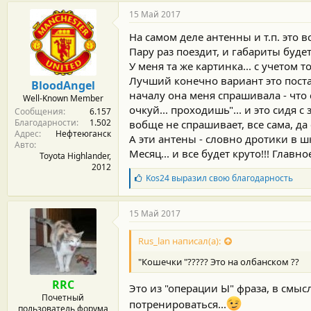
15 Май 2017
На самом деле антенны и т.п. это в
Пару раз поездит, и габариты буде
У меня та же картинка... с учетом 
Лучший конечно вариант это поста
BloodAngel
началу она меня спрашивала - что с
Well-Known Member
очкуй... проходишь"... и это сидя с
Сообщения
6.157
Благодарности
1.502
вобще не спрашивает, все сама, да 
Адрес
Нефтеюганск
А эти антены - словно дротики в ш
Авто
Месяц... и все будет круто!!! Глав
Toyota Highlander,
2012
Б
Kos24
выразил свою благодарность
л
а
г
15 Май 2017
о
д
Rus_lan написал(а):
а
р
"Кошечки "????? Это на олбанском ??
н
о
RRC
Это из "операции Ы" фраза, в смы
с
Почетный
т
потренироваться...
пользователь форума
и