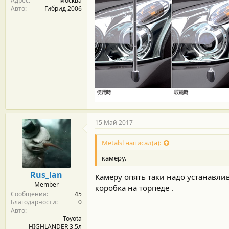
Адрес
Москва
Авто
Гибрид 2006
15 Май 2017
Metalsl написал(а):
камеру.
Rus_lan
Камеру опять таки надо устанавли
Member
коробка на торпеде .
Сообщения
45
Благодарности
0
Авто
Toyota
HIGHLANDER 3,5л