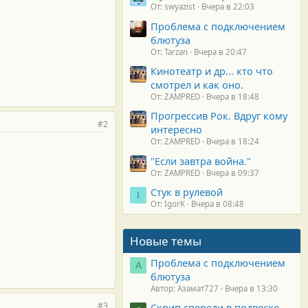
От: swyazist
Вчера в 22:03
Проблема с подключением
блютуза
От: Tarzan
Вчера в 20:47
Кинотеатр и др... кто что
смотрел и как оно.
От: ZAMPRED
Вчера в 18:48
Прогрессив Рок. Вдруг кому
#2
интересно
От: ZAMPRED
Вчера в 18:24
"Если завтра война."
От: ZAMPRED
Вчера в 09:37
Стук в рулевой
I
От: IgorK
Вчера в 08:48
Новые темы
Проблема с подключением
А
блютуза
Автор: Азамат727
Вчера в 13:30
#3
Скрип спереди в подвеске.