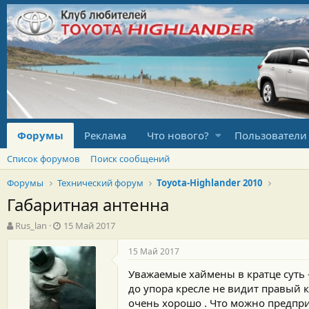
Форумы
Реклама
Что нового?
Пользователи
Список форумов
Поиск сообщений
Форумы
Технический форум
Toyota-Highlander 2010
Габаритная антенна
А
Д
Rus_lan
15 Май 2017
в
а
т
т
15 Май 2017
о
а
Уважаемые хаймены в кратце суть 
р
н
т
а
до упора кресле не видит правый к
е
ч
очень хорошо . Что можно предпри