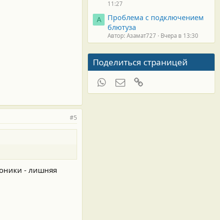
11:27
Проблема с подключением
А
блютуза
Автор: Азамат727
Вчера в 13:30
Поделиться страницей
WhatsApp
Электронная почта
Ссылка
#5
роники - лишняя