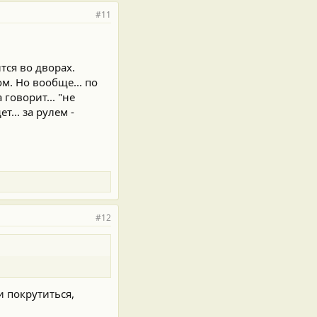
#11
ится во дворах.
м. Но вообще... по
 говорит... "не
т... за рулем -
#12
и покрутиться,