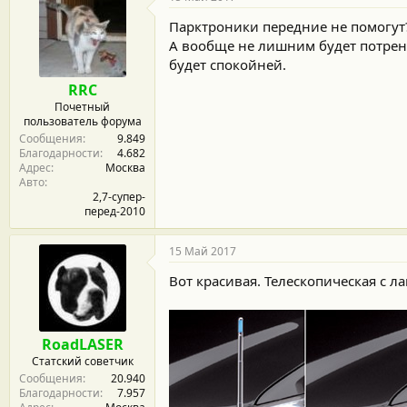
Парктроники передние не помогут
А вообще не лишним будет потрени
будет спокойней.
RRC
Почетный
пользователь форума
Сообщения
9.849
Благодарности
4.682
Адрес
Москва
Авто
2,7-супер-
перед-2010
15 Май 2017
Вот красивая. Телескопическая с 
RoadLASER
Статский советчик
Сообщения
20.940
Благодарности
7.957