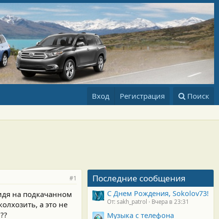
Вход
Регистрация
Поиск
Последние сообщения
#1
С Днем Рождения, Sokolov73!
сидя на подкачанном
От: sakh_patrol
Вчера в 23:31
олхозить, а это не
??
Музыка с телефона