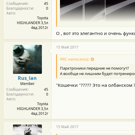
Сообщения
45
Благодарности
0
Авто
Toyota
HIGHLANDER 3,5л
4вд 2012г
О , вот это элегантно и очень функ
15 Май 2017
RRC написал(а):
Парктроники передние не помогут?
А вообще не лишним будет потренирова
Rus_lan
Member
"Кошечки "????? Это на олбанском 
Сообщения
45
Благодарности
0
Авто
Toyota
HIGHLANDER 3,5л
4вд 2012г
15 Май 2017