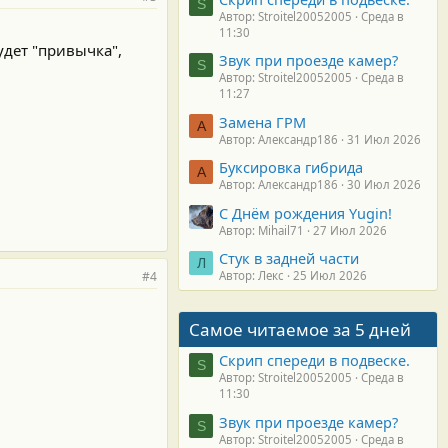
S
Автор: Stroitel20052005
Среда в
11:30
удет "привычка",
Звук при проезде камер?
S
Автор: Stroitel20052005
Среда в
11:27
Замена ГРМ
А
Автор: Александр186
31 Июл 2026
Буксировка гибрида
А
Автор: Александр186
30 Июл 2026
С Днём рождения Yugin!
Автор: Mihail71
27 Июл 2026
Стук в задней части
Л
#4
Автор: Лекс
25 Июл 2026
Самое читаемое за 5 дней
Скрип спереди в подвеске.
S
Автор: Stroitel20052005
Среда в
11:30
Звук при проезде камер?
S
Автор: Stroitel20052005
Среда в