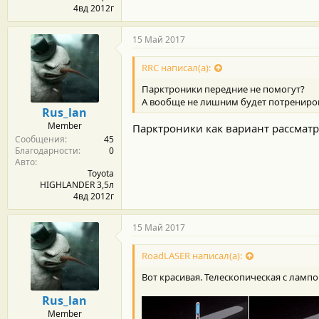
4вд 2012г
15 Май 2017
RRC написал(а):
Парктроники передние не помогут?
А вообще не лишним будет потренирова
Rus_lan
Member
Парктроники как вариант рассматр
Сообщения
45
Благодарности
0
Авто
Toyota
HIGHLANDER 3,5л
4вд 2012г
15 Май 2017
RoadLASER написал(а):
Вот красивая. Телескопическая с ламп
Rus_lan
Member