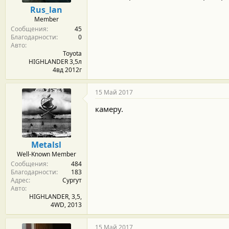
м
а
Rus_lan
ы
л
Member
а
Сообщения
45
Благодарности
0
Авто
Toyota
HIGHLANDER 3,5л
4вд 2012г
15 Май 2017
камеру.
Metalsl
Well-Known Member
Сообщения
484
Благодарности
183
Адрес
Сургут
Авто
HIGHLANDER, 3,5,
4WD, 2013
15 Май 2017