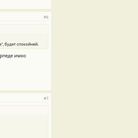
#6
", будет спокойней.
орпеде имхо
#7