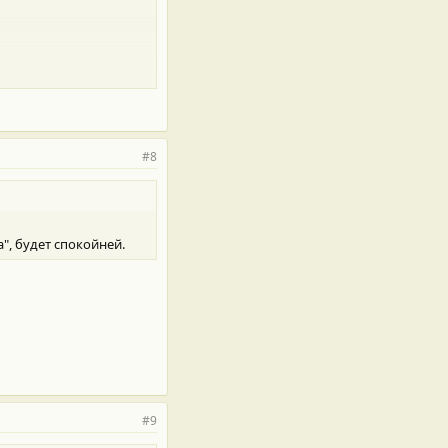
#8
", будет спокойней.
#9