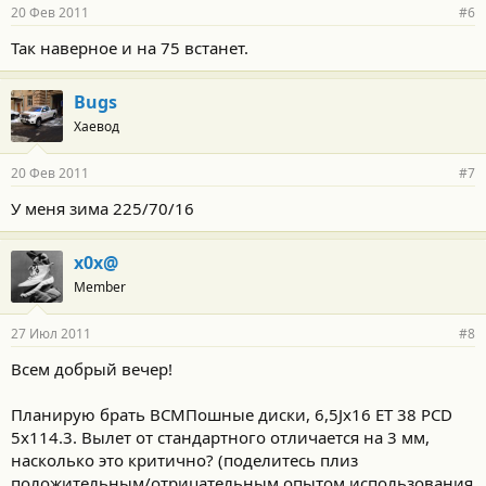
20 Фев 2011
#6
Так наверное и на 75 встанет.
Bugs
Хаевод
20 Фев 2011
#7
У меня зима 225/70/16
x0x@
Member
27 Июл 2011
#8
Всем добрый вечер!
Планирую брать ВСМПошные диски, 6,5Jх16 ET 38 PCD
5x114.3. Вылет от стандартного отличается на 3 мм,
насколько это критично? (поделитесь плиз
положительным/отрицательным опытом использования