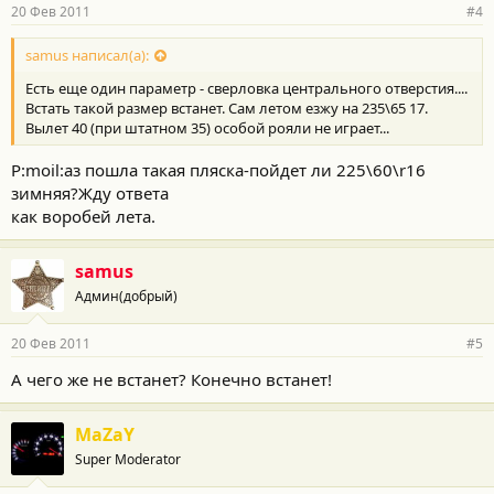
20 Фев 2011
#4
samus написал(а):
Есть еще один параметр - сверловка центрального отверстия....
Встать такой размер встанет. Сам летом езжу на 235\65 17.
Вылет 40 (при штатном 35) особой рояли не играет...
Р:moil:аз пошла такая пляска-пойдет ли 225\60\r16
зимняя?Жду ответа
как воробей лета.
samus
Админ(добрый)
20 Фев 2011
#5
А чего же не встанет? Конечно встанет!
MaZaY
Super Moderator