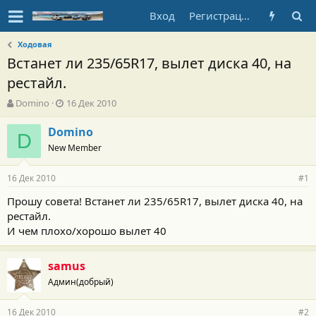
Вход
Регистрация
Ходовая
Встанет ли 235/65R17, вылет диска 40, на
рестайл.
А
Д
Domino
16 Дек 2010
в
а
т
т
Domino
D
о
а
New Member
р
н
т
а
16 Дек 2010
е
ч
#1
м
а
Прошу совета! Встанет ли 235/65R17, вылет диска 40, на
ы
л
рестайл.
а
И чем плохо/хорошо вылет 40
samus
Админ(добрый)
16 Дек 2010
#2