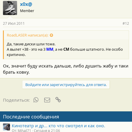
x0x@
Member
27 Июл 2011
#12
RoadLASER написал(а):
Да, такие диски шли тоже.
А вылет +38 - это на 3
ММ
, а не
СМ
больше штатного. Не особо
критично.
Ок, значит буду искать дальше, либо душить жабу и таки
брать ковку.
Войдите или зарегистрируйтесь для ответа.
WhatsApp
Электронная почта
Ссылка
Поделиться:
Последние сообщения
Кинотеатр и др... кто что смотрел и как оно.
От: Mihail71
Сегодня в 21:06