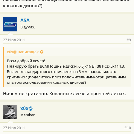
кованых дисков?)
ASA
В думах.
27 Июл 2011
#9
x0x@ написал(а):
Всем добрый вечер!
Планирую брать ВСМПошные диски, 6,5Jх16 ET 38 PCD 5x114.3.
Вылет от стандартного отличается на 3 мм, насколько это
критично? (поделитесь плиз положительным/отрицательным
опытом использования кованых дисков?)
Ничем не критично. Кованные легче и прочней литых.
x0x@
Member
27 Июл 2011
#10