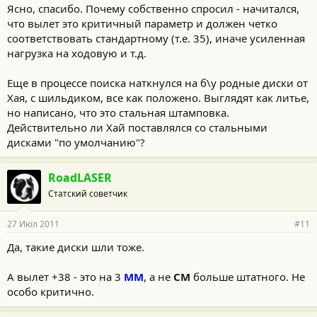
Ясно, спасибо. Почему собственно спросил - начитался,
что вылет это критичный параметр и должен четко
соответствовать стандартному (т.е. 35), иначе усиленная
нагрузка на ходовую и т.д.
Еще в процессе поиска наткнулся на б\у родные диски от
Хая, с шильдиком, все как положено. Выглядят как литье,
но написано, что это стальная штамповка.
Действительно ли Хай поставлялся со стальными
дисками "по умолчанию"?
RoadLASER
Статский советчик
27 Июл 2011
#11
Да, такие диски шли тоже.
А вылет +38 - это на 3
ММ
, а не
СМ
больше штатного. Не
особо критично.