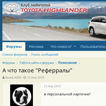
Форумы
Реклама
Что нового?
Пользователи
Список форумов
Поиск сообщений
Форумы
Работа сайта и форума
Пожелания
А что такое "Реферралы"
А
Д
RoadLASER
13 Апр 2010
в
а
т
т
13 Апр 2010
о
а
в персональной карточке?
р
н
т
а
е
ч