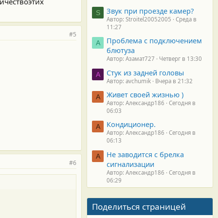
личествоэтих
Звук при проезде камер?
S
Автор: Stroitel20052005
Среда в
11:27
#5
Проблема с подключением
А
блютуза
Автор: Азамат727
Четверг в 13:30
Стук из задней головы
A
Автор: avchumik
Вчера в 21:32
Живет своей жизнью )
А
Автор: Александр186
Сегодня в
06:03
Кондиционер.
А
Автор: Александр186
Сегодня в
06:13
Не заводится с брелка
А
#6
сигнализации
Автор: Александр186
Сегодня в
06:29
Поделиться страницей