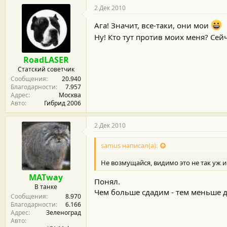
2 Дек 2010
Ага! Значит, все-таки, они мои
Ну! Кто тут против моих меня? Сей
RoadLASER
Статский советчик
Сообщения
20.940
Благодарности
7.957
Адрес
Москва
Авто
Гибрид 2006
2 Дек 2010
samus написал(а):
Не возмущайся, видимо это не так уж и
MATway
Понял.
В танке
Чем больше сдадим - тем меньше дад
Сообщения
8.970
Благодарности
6.166
Адрес
Зеленоград
Авто