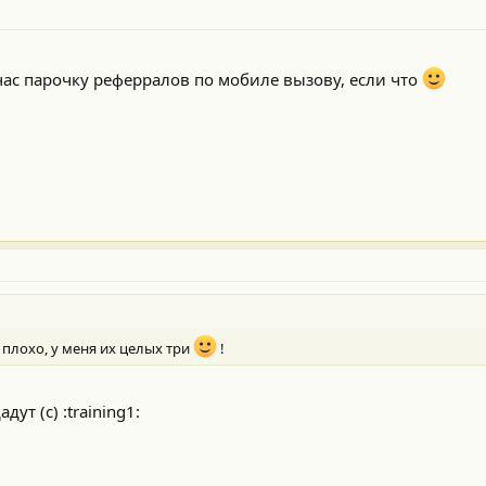
час парочку реферралов по мобиле вызову, если что
 плохо, у меня их целых три
!
ут (с) :training1: