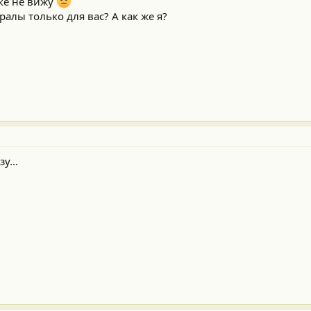
чке не вижу
ралы только для вас? А как же я?
у...