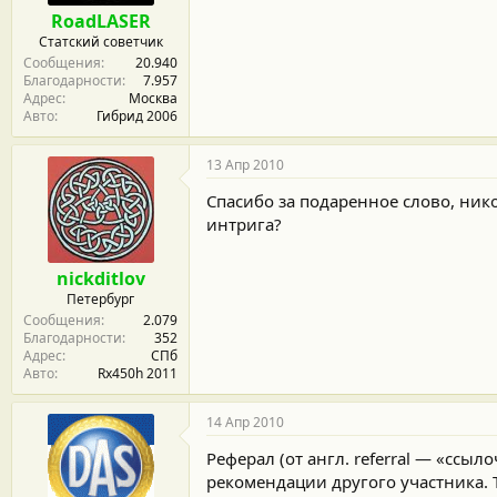
м
а
RoadLASER
ы
л
Статский советчик
а
Сообщения
20.940
Благодарности
7.957
Адрес
Москва
Авто
Гибрид 2006
13 Апр 2010
Спасибо за подаренное слово, никог
интрига?
nickditlov
Петербург
Сообщения
2.079
Благодарности
352
Адрес
СПб
Авто
Rx450h 2011
14 Апр 2010
Реферал (от англ. referral — «сс
рекомендации другого участника. 