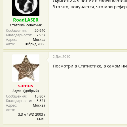
Офигеть! А я вот их в своей карто
Это что, получается, что мои рефер
RoadLASER
Статский советчик
Сообщения
20.940
Благодарности
7.957
Адрес
Москва
Авто
Гибрид 2006
2 Дек 2010
Посмотри в Статистике, в самом низ
samus
Админ(добрый)
Сообщения
15.807
Благодарности
5.521
Адрес
Москва
Авто
3.3 л 4WD 2003 г
Был..