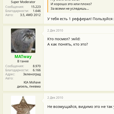
Super Moderator
И хорошо это или плохо?
Сообщения
15.223
За всеми не уследишь...
Благодарности
1.646
Авто
3.5, 4WD 2012
У тебя есть 1 рефферал! Пользуйся
2 Дек 2010
Кто посмел? :wild:
А как понять, кто это?
MATway
В танке
Сообщения
8.970
Благодарности
6.166
Адрес
Зеленоград
Авто
KIA Mohave
дизель, пневма
2 Дек 2010
Не возмущайся, видимо это не так 