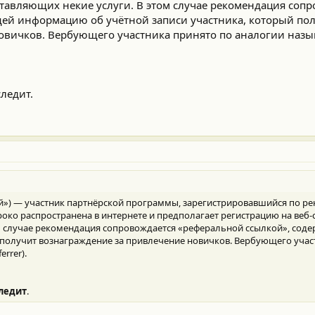
ставляющих некие услуги. В этом случае рекомендация соп
ей информацию об учётной записи участника, который по
овичков. Вербующего участника принято по аналогии назы
ледит.
ный») — участник партнёрской программы, зарегистрировавшийся по р
роко распространена в интернете и предполагает регистрацию на веб-с
ом случае рекомендация сопровождается «реферальной ссылкой», со
й получит вознаграждение за привлечение новичков. Вербующего учас
rrer).
следит
.