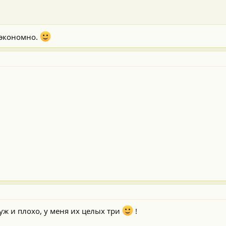
 экономно.
уж и плохо, у меня их целых три
!