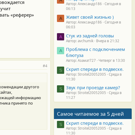
ровождается
Автор: Александр186
Сегодня в
лучит
06:13
вать «реферер»
Живет своей жизнью )
А
Автор: Александр186
Сегодня в
06:03
Стук из задней головы
A
Автор: avchumik
Вчера в 21:32
Проблема с подключением
А
блютуза
Автор: Азамат727
Четверг в 13:30
#4
Скрип спереди в подвеске.
S
Автор: Stroitel20052005
Среда в
11:30
екомендации другого
Звук при проезде камер?
S
айтах,
Автор: Stroitel20052005
Среда в
держащей информацию
11:27
тника принято по
Самое читаемое за 5 дней
Скрип спереди в подвеске.
S
Автор: Stroitel20052005
Среда в
11:30