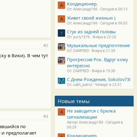
Кондиционер.
А
От: Александр186
Сегодня в 06:13
Живет своей жизнью )
А
От: Александр186
Сегодня в 06:03
Стук из задней головы
Y
От: yuriy1976
Вчера в 22:26
Музыкальные предпочтения
#2
От: ZAMPRED
Вчера в 21:39
ку в Вики). В чем тут
Прогрессив Рок. Вдруг кому
интересно
От: ZAMPRED
Вчера в 19:38
С Днем Рождения, Sokolov73!
От: sakh_patrol
Четверг в 23:31
Новые темы
Не заводится с брелка
А
#3
сигнализации
Автор: Александр186
Сегодня в
вавшийся по
06:29
 и предполагает
Кондиционер.
А