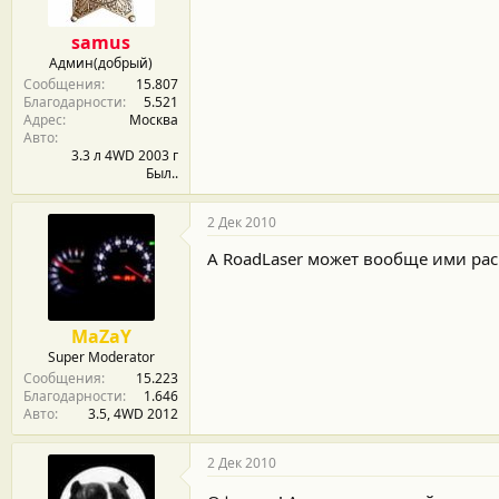
samus
Админ(добрый)
Сообщения
15.807
Благодарности
5.521
Адрес
Москва
Авто
3.3 л 4WD 2003 г
Был..
2 Дек 2010
А RoadLaser может вообще ими раск
MaZaY
Super Moderator
Сообщения
15.223
Благодарности
1.646
Авто
3.5, 4WD 2012
2 Дек 2010