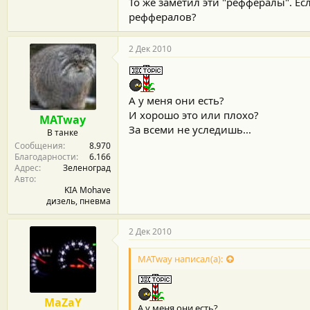
То же заметил эти "реффералы". Ес
реффералов?
2 Дек 2010
А у меня они есть?
И хорошо это или плохо?
MATway
За всеми не уследишь...
В танке
Сообщения
8.970
Благодарности
6.166
Адрес
Зеленоград
Авто
KIA Mohave
дизель, пневма
2 Дек 2010
MATway написал(а):
MaZaY
А у меня они есть?