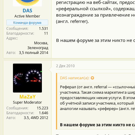
регистрацию на веб-сайтах, предо
«реферальной ссылкой», содержащ
DAS
вознаграждение за привлечение н
Active Member
(англ. referrer).
Команда форума
Сообщения
1.531
Благодарности
11
Адрес
В нашем форуме за этим никто не с
Москва,
Зеленоград
Авто
3,5 полный 2014
2 Дек 2010
DAS написал(а):
Реферал (от англ. referral — «ссылоч
участника. Такая схема маркетинга ши
MaZaY
предоставляющих некие услуги. В эт
Super Moderator
об учётной записи участника, которы
Сообщения
15.223
аналогии называть «реферер» (англ. refe
Благодарности
1.646
Авто
3.5, 4WD 2012
В нашем форуме за этим никто не 