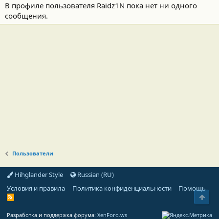
В профиле пользователя Raidz1N пока нет ни одного
сообщения.
Пользователи
Hihglander Style
Russian (RU)
Условия и правила
Политика конфиденциальности
Помощь
Свер
R
S
S
Разработка и поддержка форума:
XenForo.ws