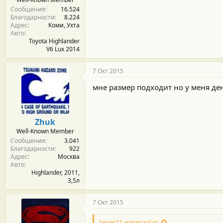
Сообщения
16.524
Благодарности
8.224
Адрес
Коми, Ухта
Авто
Toyota Highlander
V6 Lux 2014
7 Окт 2015
мне размер подходит но у меня де
Zhuk
Well-Known Member
Сообщения
3.041
Благодарности
922
Адрес
Москва
Авто
Highlander, 2011,
3,5л
7 Окт 2015
Sever11 написал(а):