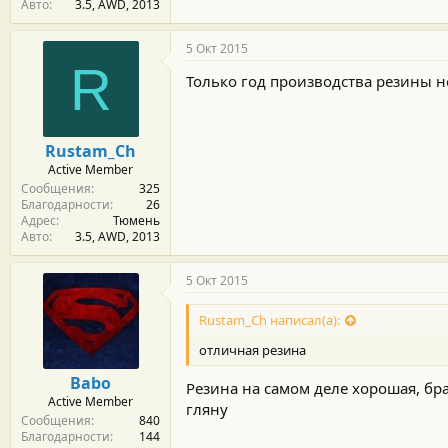
Авто
3.5, AWD, 2013
5 Окт 2015
R
Только год производства резины н
Rustam_Ch
Active Member
Сообщения
325
Благодарности
26
Адрес
Тюмень
Авто
3.5, AWD, 2013
5 Окт 2015
Rustam_Ch написал(а):
отличная резина
Babo
Резина на самом деле хорошая, брал
Active Member
гляну
Сообщения
840
Благодарности
144