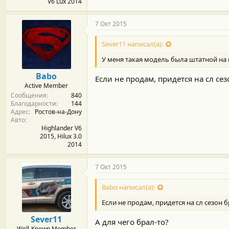
V6 Lux 2014
7 Окт 2015
Sever11 написал(а):
У меня такая модель была штатной на 
Babo
Если не продам, придется на сл сез
Active Member
Сообщения
840
Благодарности
144
Адрес
Ростов-на-Дону
Авто
Highlander V6
2015, Hilux 3.0
2014
7 Окт 2015
Babo написал(а):
Если не продам, придется на сл сезон б
Sever11
А для чего брал-то?
Well-Known Member