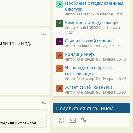
Проблема с подключением
А
блютуза
Автор: Азамат727
Четверг в 13:30
Звук при проезде камер?
S
Автор: Stroitel20052005
Среда в
11:27
#5
Стук из задней головы
A
или 1115 и тд.
Автор: avchumik
Пятница в 21:32
Кондиционер.
А
Автор: Александр186
Вчера в 06:13
Не заводится с брелка
А
сигнализации
Автор: Александр186
Вчера в 06:29
Живет своей жизнью )
А
Автор: Александр186
Вчера в 06:03
#6
Поделиться страницей
WhatsApp
Электронная почта
Ссылка
оследняя цифра - год