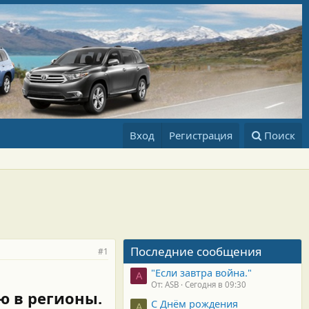
Вход
Регистрация
Поиск
Последние сообщения
#1
"Если завтра война."
A
От: ASB
Сегодня в 09:30
ю в регионы.
С Днём рождения
А