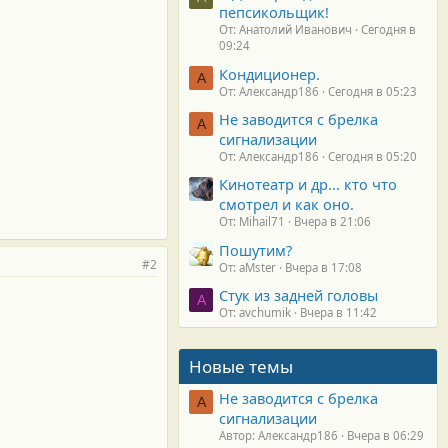
пепсикольщик!
От: Анатолий Иванович
Сегодня в
09:24
Кондиционер.
А
От: Александр186
Сегодня в 05:23
Не заводится с брелка
А
сигнализации
От: Александр186
Сегодня в 05:20
Кинотеатр и др... кто что
смотрел и как оно.
От: Mihail71
Вчера в 21:06
Пошутим?
#2
От: aMster
Вчера в 17:08
Стук из задней головы
A
От: avchumik
Вчера в 11:42
Новые темы
Не заводится с брелка
А
сигнализации
Автор: Александр186
Вчера в 06:29