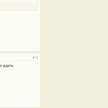
#12
но ждать