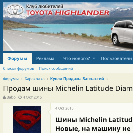
Форумы
Реклама
Что нового?
Пользователи
Список форумов
Поиск сообщений
Форумы
Барахолка
Купля-Продажа Запчастей
Продам шины Michelin Latitude Diam
А
Д
Babo
4 Окт 2015
в
а
т
т
4 Окт 2015
о
а
Шины Michelin Latitud
р
н
т
а
Новые, на машину не с
е
ч