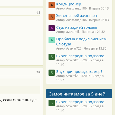
Кондиционер.
А
Автор: Александр186
Вчера в 06:13
#3
Живет своей жизнью )
А
Автор: Александр186
Вчера в 06:03
Стук из задней головы
A
Автор: avchumik
Пятница в 21:32
Проблема с подключением
А
блютуза
Автор: Азамат727
Четверг в 13:30
Скрип спереди в подвеске.
S
Автор: Stroitel20052005
Среда в
11:30
Звук при проезде камер?
#4
S
Автор: Stroitel20052005
Среда в
11:27
Самое читаемое за 5 дней
, если скажешь где -
Скрип спереди в подвеске.
S
Автор: Stroitel20052005
Среда в
11:30