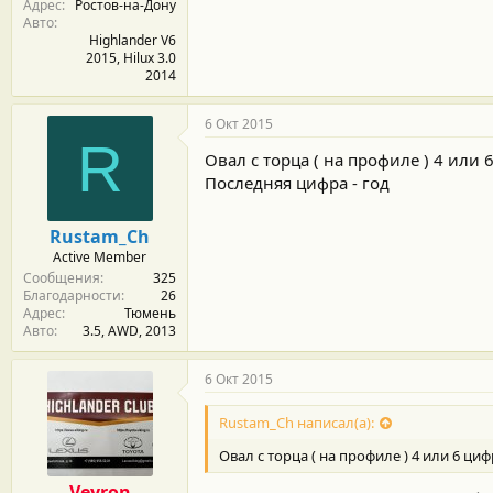
Адрес
Ростов-на-Дону
Авто
Highlander V6
2015, Hilux 3.0
2014
6 Окт 2015
R
Овал с торца ( на профиле ) 4 или 
Последняя цифра - год
Rustam_Ch
Active Member
Сообщения
325
Благодарности
26
Адрес
Тюмень
Авто
3.5, AWD, 2013
6 Окт 2015
Rustam_Ch написал(а):
Овал с торца ( на профиле ) 4 или 6 циф
Veyron