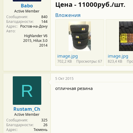
м
а
Цена - 11000руб./шт.
Babo
ы
л
Active Member
а
Вложения
Сообщения
840
Благодарности
144
Адрес
Ростов-на-Дону
Авто
Highlander V6
2015, Hilux 3.0
2014
image.jpg
image.jpg
702,2 KB
Просмотры: 67
823,4 KB
Про
5 Окт 2015
R
отличная резина
Rustam_Ch
Active Member
Сообщения
325
Благодарности
26
Адрес
Тюмень