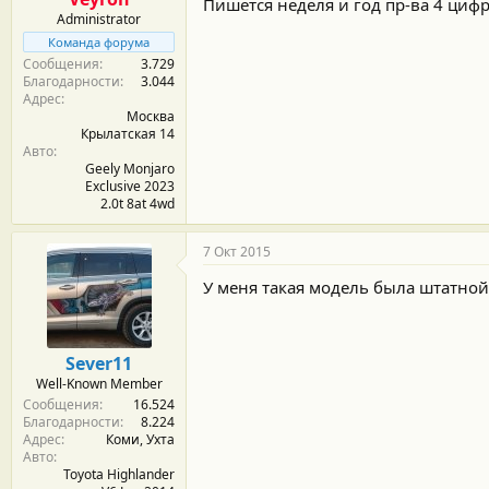
Пишется неделя и год пр-ва 4 циф
Administrator
Команда форума
Сообщения
3.729
Благодарности
3.044
Адрес
Москва
Крылатская 14
Авто
Geely Monjaro
Exclusive 2023
2.0t 8at 4wd
7 Окт 2015
У меня такая модель была штатной
Sever11
Well-Known Member
Сообщения
16.524
Благодарности
8.224
Адрес
Коми, Ухта
Авто
Toyota Highlander