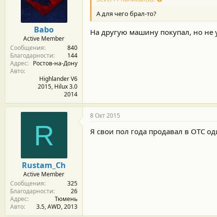
А для чего брал-то?
Babo
На другую машину покупал, но не у
Active Member
Сообщения
840
Благодарности
144
Адрес
Ростов-на-Дону
Авто
Highlander V6
2015, Hilux 3.0
2014
8 Окт 2015
R
Я свои пол года продавал в ОТС од
Rustam_Ch
Active Member
Сообщения
325
Благодарности
26
Адрес
Тюмень
Авто
3.5, AWD, 2013