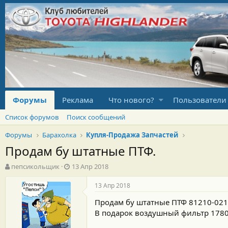
Форумы
Реклама
Что нового?
Пользователи
Список форумов
Поиск сообщений
Форумы
Барахолка
Купля-Продажа Запчастей
Продам бу штатные ПТФ.
А
Д
пепсикольщик
13 Апр 2018
в
а
т
т
13 Апр 2018
о
а
Продам бу штатные ПТФ 81210-02160
р
н
т
а
В подарок воздушный фильтр 1780
е
ч