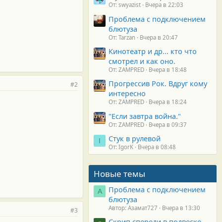
От: swyazist
Вчера в 22:03
Проблема с подключением
блютуза
От: Tarzan
Вчера в 20:47
Кинотеатр и др... кто что
смотрел и как оно.
От: ZAMPRED
Вчера в 18:48
Прогрессив Рок. Вдруг кому
#2
интересно
От: ZAMPRED
Вчера в 18:24
"Если завтра война."
От: ZAMPRED
Вчера в 09:37
Стук в рулевой
I
От: IgorK
Вчера в 08:48
Новые темы
Проблема с подключением
А
блютуза
Автор: Азамат727
Вчера в 13:30
#3
Скрип спереди в подвеске.