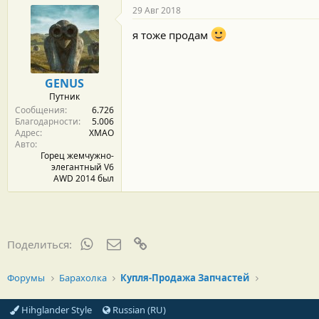
29 Авг 2018
я тоже продам
GENUS
Путник
Сообщения
6.726
Благодарности
5.006
Адрес
ХМАО
Авто
Горец жемчужно-
элегантный V6
AWD 2014 был
WhatsApp
Электронная почта
Ссылка
Поделиться:
Форумы
Барахолка
Купля-Продажа Запчастей
Hihglander Style
Russian (RU)