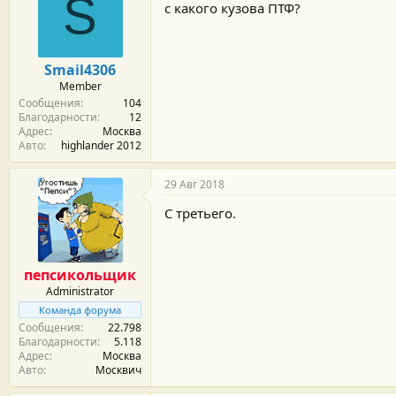
S
с какого кузова ПТФ?
Smail4306
Member
Сообщения
104
Благодарности
12
Адрес
Москва
Авто
highlander 2012
29 Авг 2018
С третьего.
пепсикольщик
Administrator
Команда форума
Сообщения
22.798
Благодарности
5.118
Адрес
Москва
Авто
Москвич