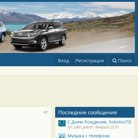
Вход
Регистрация
Поиск
Последние сообщения
#1
С Днем Рождения, Sokolov73!
От: sakh_patrol
Вчера в 23:31
Музыка с телефона