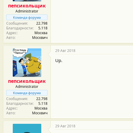
м
а
пепсикольщик
ы
л
Administrator
а
Команда форума
Сообщения
22.798
Благодарности
5.118
Адрес
Москва
Авто
Москвич
29 Авг 2018
Up.
пепсикольщик
Administrator
Команда форума
Сообщения
22.798
Благодарности
5.118
Адрес
Москва
Авто
Москвич
29 Авг 2018