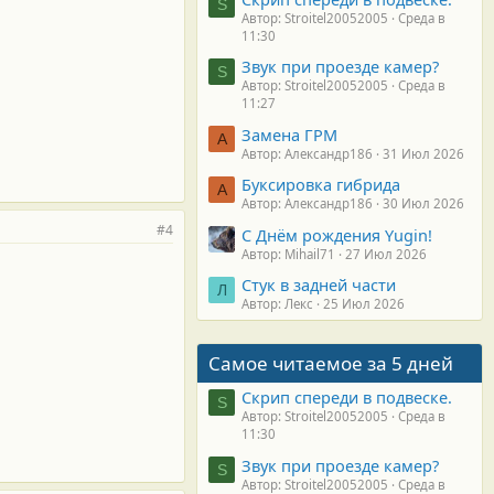
S
Автор: Stroitel20052005
Среда в
11:30
Звук при проезде камер?
S
Автор: Stroitel20052005
Среда в
11:27
Замена ГРМ
А
Автор: Александр186
31 Июл 2026
Буксировка гибрида
А
Автор: Александр186
30 Июл 2026
#4
С Днём рождения Yugin!
Автор: Mihail71
27 Июл 2026
Стук в задней части
Л
Автор: Лекс
25 Июл 2026
Самое читаемое за 5 дней
Скрип спереди в подвеске.
S
Автор: Stroitel20052005
Среда в
11:30
Звук при проезде камер?
S
Автор: Stroitel20052005
Среда в