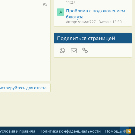
11:27
#5
Проблема с подключением
А
блютуза
Автор: Азамат727
Вчера в 13:30
Поделиться страницей
WhatsApp
Электронная почта
Ссылка
истрируйтесь для ответа.
Свер
Условия и правила
Политика конфиденциальности
Помощь
R