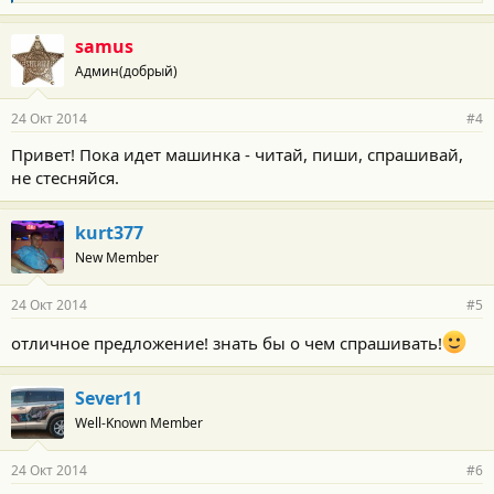
л
а
г
samus
о
Админ(добрый)
д
а
р
24 Окт 2014
#4
н
о
Привет! Пока идет машинка - читай, пиши, спрашивай,
с
не стесняйся.
т
и
:
kurt377
New Member
24 Окт 2014
#5
отличное предложение! знать бы о чем спрашивать!
Sever11
Well-Known Member
24 Окт 2014
#6