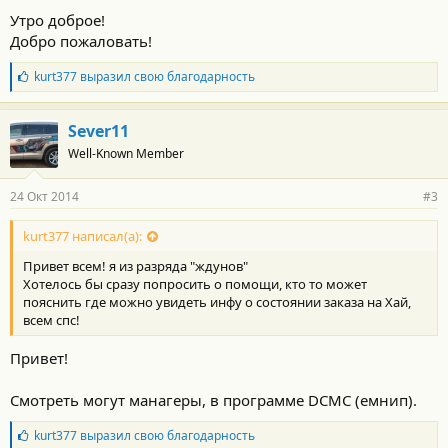
Утро доброе!
Добро пожаловать!
Б
kurt377
выразил свою благодарность
л
а
г
Sever11
о
Well-Known Member
д
а
р
24 Окт 2014
#3
н
о
с
kurt377 написал(а):
т
Привет всем! я из разряда "ждунов"
и
:
Хотелось бы сразу попросить о помощи, кто то может
пояснить где можно увидеть инфу о состоянии заказа на Хай,
всем спс!
Привет!
Смотреть могут манагеры, в программе DCMC (емнип).
Б
kurt377
выразил свою благодарность