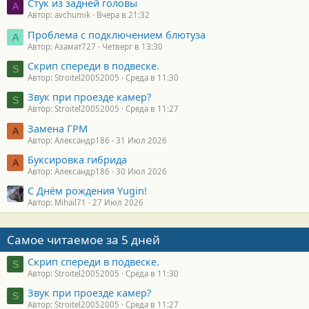
Стук из задней головы
A
Автор: avchumik
Вчера в 21:32
Проблема с подключением блютуза
А
Автор: Азамат727
Четверг в 13:30
Скрип спереди в подвеске.
S
Автор: Stroitel20052005
Среда в 11:30
Звук при проезде камер?
S
Автор: Stroitel20052005
Среда в 11:27
Замена ГРМ
А
Автор: Александр186
31 Июл 2026
Буксировка гибрида
А
Автор: Александр186
30 Июл 2026
С Днём рождения Yugin!
Автор: Mihail71
27 Июл 2026
Самое читаемое за 5 дней
Скрип спереди в подвеске.
S
Автор: Stroitel20052005
Среда в 11:30
Звук при проезде камер?
S
Автор: Stroitel20052005
Среда в 11:27