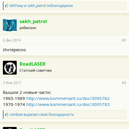
Б
MATway
и
sakh_patrol
поблагодарили
л
а
г
sakh_patrol
о
робинзон
д
а
р
6 Дек 2016
#2
н
о
Интересно
с
т
и
RoadLASER
:
Статский советчик
2 Янв 2017
#3
Вышли 2 новые части:
1965-1969
http://www.kommersant.ru/doc/3095782
1970-1974
http://www.kommersant.ru/doc/3095783
Б
rainbow
выразил свою благодарность
л
а
г