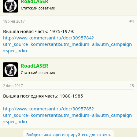
RoadLASER
о
Статский советчик
д
а
р
18 Янв 2017
#4
н
о
Вышла новая часть: 1975-1979:
с
http://www.kommersant.ru/doc/3095784?
т
и
utm_source=kommersant&utm_medium=all&utm_campaign
:
=spec_odin
RoadLASER
Статский советчик
2 Фев 2017
#5
Вышла последняя часть: 1980-1985
http://www.kommersant.ru/doc/3095785?
utm_source=kommersant&utm_medium=all&utm_campaign
=spec_odin
Войдите или зарегистрируйтесь для ответа.