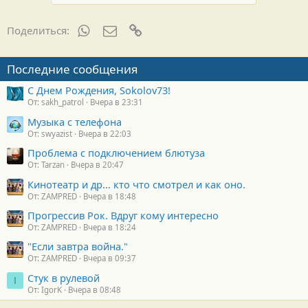
WhatsApp
Электронная почта
Ссылка
Поделиться:
Последние сообщения
С Днем Рождения, Sokolov73!
От: sakh_patrol
Вчера в 23:31
Музыка с телефона
От: swyazist
Вчера в 22:03
Проблема с подключением блютуза
От: Tarzan
Вчера в 20:47
Кинотеатр и др... кто что смотрел и как оно.
От: ZAMPRED
Вчера в 18:48
Прогрессив Рок. Вдруг кому интересно
От: ZAMPRED
Вчера в 18:24
"Если завтра война."
От: ZAMPRED
Вчера в 09:37
Стук в рулевой
I
От: IgorK
Вчера в 08:48