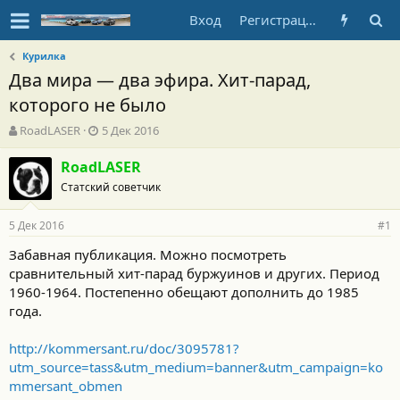
Вход
Регистрация
Курилка
Два мира — два эфира. Хит-парад,
которого не было
А
Д
RoadLASER
5 Дек 2016
в
а
т
т
RoadLASER
о
а
Статский советчик
р
н
т
а
5 Дек 2016
е
ч
#1
м
а
Забавная публикация. Можно посмотреть
ы
л
сравнительный хит-парад буржуинов и других. Период
а
1960-1964. Постепенно обещают дополнить до 1985
года.
http://kommersant.ru/doc/3095781?
utm_source=tass&utm_medium=banner&utm_campaign=ko
mmersant_obmen