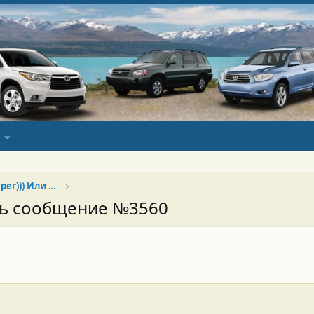
Хай продан, да здравствует Туарег))) Или Китай наше всё)))
сь сообщение №3560