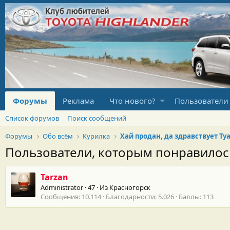
Форумы
Реклама
Что нового?
Пользователи
Список форумов
Поиск сообщений
Форумы
Обо всём
Курилка
Пользователи, которым понравило
Tarzan
Administrator
·
47
·
Из
Красногорск
Сообщения
10.114
Благодарности
5.026
Баллы
113