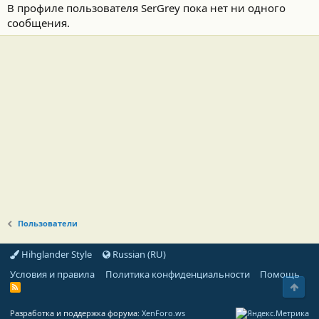
В профиле пользователя SerGrey пока нет ни одного
сообщения.
Пользователи
Hihglander Style
Russian (RU)
Условия и правила
Политика конфиденциальности
Помощь
Свер
R
S
S
Разработка и поддержка форума:
XenForo.ws