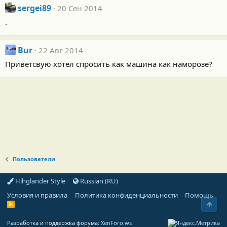
sergei89
20 Сен 2014
.
Bur
22 Авг 2014
Приветсвую хотел спросить как машина как наморозе?
Пользователи
Hihglander Style
Russian (RU)
Условия и правила
Политика конфиденциальности
Помощь
Свер
R
S
S
Разработка и поддержка форума:
XenForo.ws