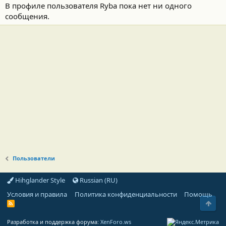
В профиле пользователя Ryba пока нет ни одного
сообщения.
Пользователи
Hihglander Style
Russian (RU)
Условия и правила
Политика конфиденциальности
Помощь
Свер
R
S
S
Разработка и поддержка форума:
XenForo.ws