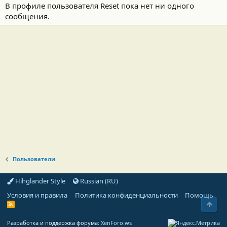
В профиле пользователя Reset пока нет ни одного
сообщения.
Пользователи
Hihglander Style
Russian (RU)
Условия и правила
Политика конфиденциальности
Помощь
Свер
R
S
S
Разработка и поддержка форума:
XenForo.ws