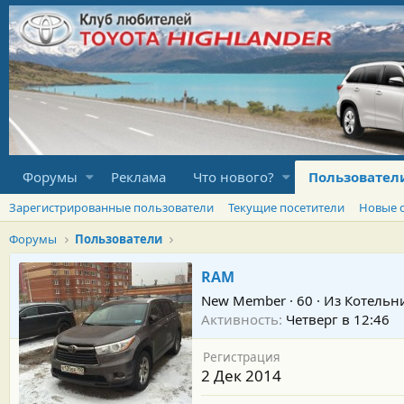
Форумы
Реклама
Что нового?
Пользовател
Зарегистрированные пользователи
Текущие посетители
Новые 
Форумы
Пользователи
RAM
New Member
·
60
·
Из
Котельн
Активность
Четверг в 12:46
Регистрация
2 Дек 2014