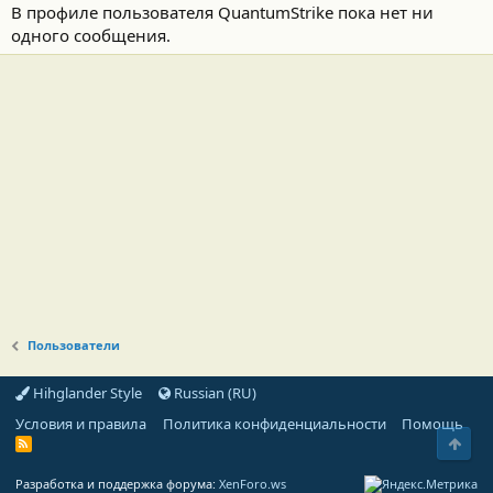
В профиле пользователя QuantumStrike пока нет ни
одного сообщения.
Пользователи
Hihglander Style
Russian (RU)
Условия и правила
Политика конфиденциальности
Помощь
Свер
R
S
S
Разработка и поддержка форума:
XenForo.ws