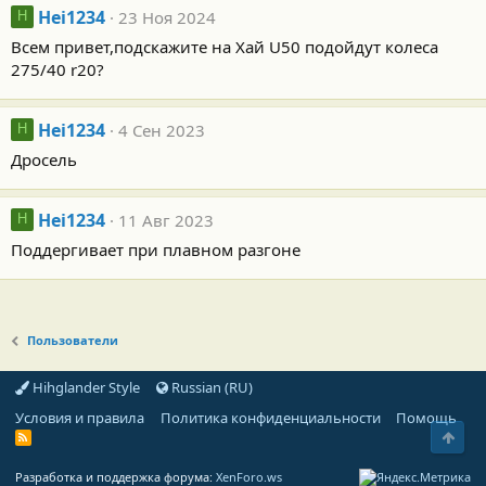
Hei1234
23 Ноя 2024
H
Всем привет,подскажите на Хай U50 подойдут колеса
275/40 r20?
Hei1234
4 Сен 2023
H
Дросель
Hei1234
11 Авг 2023
H
Поддергивает при плавном разгоне
Пользователи
Hihglander Style
Russian (RU)
Условия и правила
Политика конфиденциальности
Помощь
Свер
R
S
S
Разработка и поддержка форума:
XenForo.ws