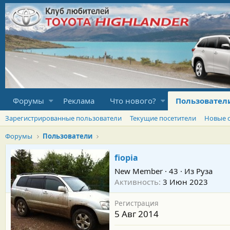
Форумы
Реклама
Что нового?
Пользовател
Зарегистрированные пользователи
Текущие посетители
Новые 
Форумы
Пользователи
fiopia
New Member
·
43
·
Из
Руза
Активность
3 Июн 2023
Регистрация
5 Авг 2014