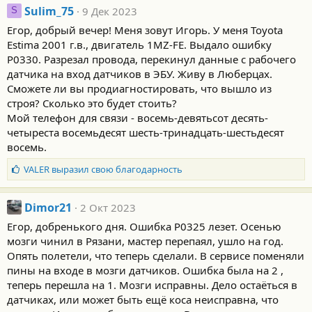
Sulim_75
9 Дек 2023
S
Егор, добрый вечер! Меня зовут Игорь. У меня Toyota
Estima 2001 г.в., двигатель 1MZ-FE. Выдало ошибку
Р0330. Разрезал провода, перекинул данные с рабочего
датчика на вход датчиков в ЭБУ. Живу в Люберцах.
Сможете ли вы продиагностировать, что вышло из
строя? Сколько это будет стоить?
Мой телефон для связи - восемь-девятьсот десять-
четыреста восемьдесят шесть-тринадцать-шестьдесят
восемь.
Б
VALER
выразил свою благодарность
л
а
г
Dimor21
2 Окт 2023
о
Егор, добренького дня. Ошибка Р0325 лезет. Осенью
д
мозги чинил в Рязани, мастер перепаял, ушло на год.
а
Опять полетели, что теперь сделали. В сервисе поменяли
р
н
пины на входе в мозги датчиков. Ошибка была на 2 ,
о
теперь перешла на 1. Мозги исправны. Дело остаёться в
с
датчиках, или может быть ещё коса неисправна, что
т