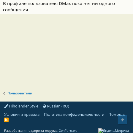
В профиле пользователя DMax пока нет ни одного
сообщения.
Пользователи
Hihglander Style
Russian (RU)
Условия и правила
Политика конфиденциальности
Помощь
Свер
R
S
S
Разработка и поддержка форума:
XenForo.ws