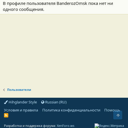
В профиле пользователя BanderozOmsk пока нет ни
одного сообщения.
Пользователи
Hihglander Style
Russian (RU)
Условия и правила
Политика конфиденциальности
Помощь
Свер
R
S
S
Разработка и поддержка форума:
XenForo.ws