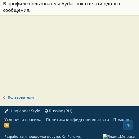
В профиле пользователя Aydar пока нет ни одного
сообщения.
Пользователи
Hihglander Style
Russian (RU)
Условия и правила
Политика конфиденциальности
Помощь
Свер
R
S
S
Разработка и поддержка форума:
XenForo.ws