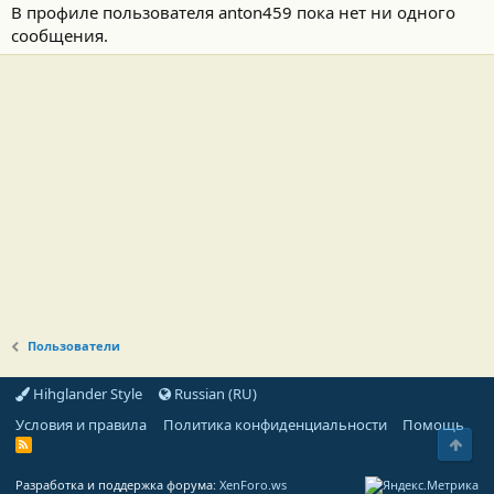
В профиле пользователя anton459 пока нет ни одного
сообщения.
Пользователи
Hihglander Style
Russian (RU)
Условия и правила
Политика конфиденциальности
Помощь
Свер
R
S
S
Разработка и поддержка форума:
XenForo.ws