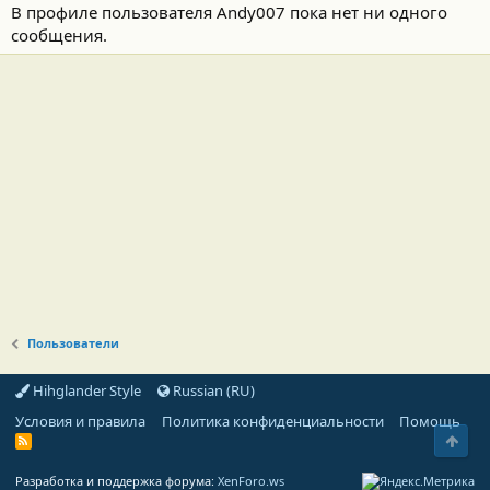
В профиле пользователя Andy007 пока нет ни одного
сообщения.
Пользователи
Hihglander Style
Russian (RU)
Условия и правила
Политика конфиденциальности
Помощь
Свер
R
S
S
Разработка и поддержка форума:
XenForo.ws