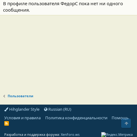
В профиле пользователя ФедорС пока нет ни одного
сообщения.
Пользователи
Hihglander Style
Russian (RU)
Условия и правила
Политика конфиденциальности
Помощь
Свер
R
S
S
Разработка и поддержка форума:
XenForo.ws