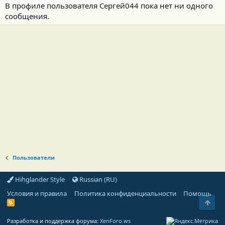
В профиле пользователя Сергей044 пока нет ни одного
сообщения.
Пользователи
Hihglander Style
Russian (RU)
Условия и правила
Политика конфиденциальности
Помощь
Свер
R
S
S
Разработка и поддержка форума:
XenForo.ws