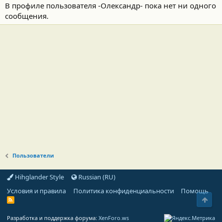
В профиле пользователя -Олександр- пока нет ни одного
сообщения.
Пользователи
Hihglander Style
Russian (RU)
Условия и правила
Политика конфиденциальности
Помощь
Свер
R
S
S
Разработка и поддержка форума:
XenForo.ws