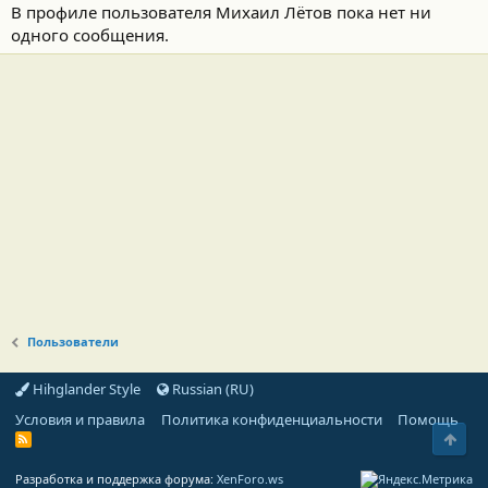
В профиле пользователя Михаил Лётов пока нет ни
одного сообщения.
Пользователи
Hihglander Style
Russian (RU)
Условия и правила
Политика конфиденциальности
Помощь
Свер
R
S
S
Разработка и поддержка форума:
XenForo.ws