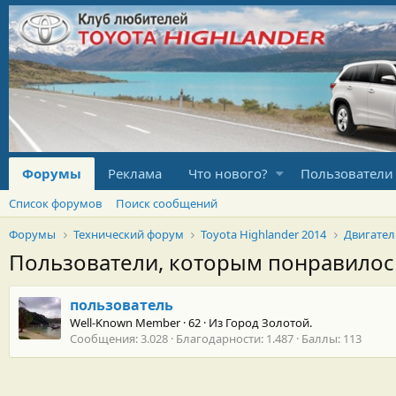
Форумы
Реклама
Что нового?
Пользователи
Список форумов
Поиск сообщений
Форумы
Технический форум
Toyota Highlander 2014
Двигател
Пользователи, которым понравило
пользователь
Well-Known Member
·
62
·
Из
Город Золотой.
Сообщения
3.028
Благодарности
1.487
Баллы
113