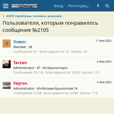
Вход
Регистрация
АКПП (проблемы, поломки, решения)
Пользователи, которым понравилось
сообщение №2105
11 Фев 2025
Элвис
Э
Member
·
28
Сообщения
51
Благодарности
52
Баллы
18
6 Фев 2025
Tarzan
Administrator
·
47
·
Из
Красногорск
Сообщения
10.114
Благодарности
5.026
Баллы
113
6 Фев 2025
Veyron
Administrator
·
Из
Москва Крылатская 14
Сообщения
3.728
Благодарности
3.044
Баллы
113